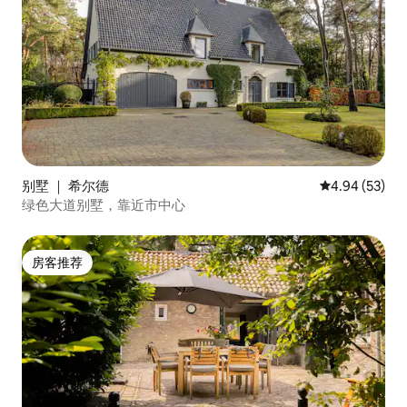
别墅 ｜ 希尔德
平均评分 4.94
4.94 (53)
绿色大道别墅，靠近市中心
房客推荐
房客推荐