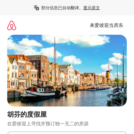
跳
部分信息已自动翻译。
显示原文
至
内
容
来爱彼迎当房东
胡芬的度假屋
在爱彼迎上寻找并预订独一无二的房源