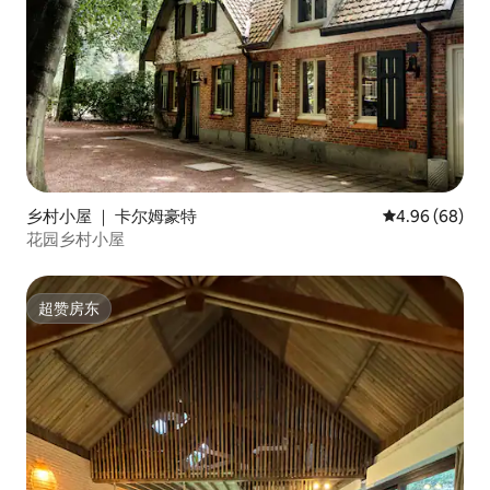
乡村小屋 ｜ 卡尔姆豪特
平均评分 4.96
4.96 (68)
花园乡村小屋
超赞房东
超赞房东