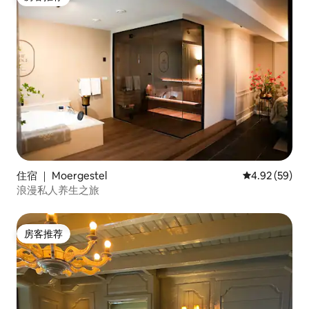
房客推荐
住宿 ｜ Moergestel
平均评分 4.92
4.92 (59)
浪漫私人养生之旅
房客推荐
房客推荐