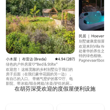
民居 ｜ Hoeven
别墅健康度假屋，
室，靠近森林
欢迎来到Villa Well
处奢华的养生之家
特的绿色植物。 
小木屋 ｜ 布雷达 (Breda)
平均评分 4.94 分（满分 5 分），共
4.94 (287)
Pagnevaartb
绿色的户外房屋♡“Bed & Stilte”
适。 在私人桑拿
欢迎您！ 这栋宽敞的乡村别墅位于我们的
的温暖按摩浴缸中
房子后面（在我们豪华花园的另一边），
浴间中焕然一新。
有自己的入口。 带燃气壁炉的客♡厅、电
然的平静声音，如
影院、带冰箱/组合烤箱/水壶/炉灶的厨
在树林中看到松鼠
在胡芬深受欢迎的度假屋便利设施
房、带淋浴的浴室、带双人床的阁楼 ♡ 宽
身心的完美之选。
敞的露台，配备遮阳伞、花园家具和烧烤
设备 ♡ 桑拿和热水浴缸需额外付费（45欧
元） 步行♡15分钟即可抵达Haagse
Markt（餐厅和商店） 乘车10分钟/骑自行