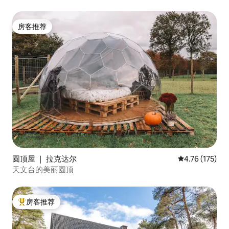
房客推荐
房客推荐
圆顶屋 ｜ 拉克达尔
平均评分 4.76
4.76 (175)
天文台的美丽圆顶
房客推荐
热门「房客推荐」