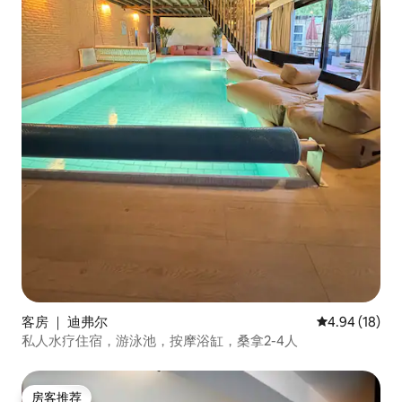
客房 ｜ 迪弗尔
平均评分 4.9
4.94 (18)
私人水疗住宿，游泳池，按摩浴缸，桑拿2-4人
房客推荐