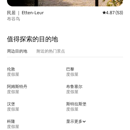
民居 ｜ Etten-Leur
平均评分 4.8
4.87 (53)
布谷鸟
值得探索的目的地
周边目的地
附近的热门景点
伦敦
巴黎
度假屋
度假屋
阿姆斯特丹
布鲁塞尔
度假屋
度假屋
汉堡
斯特拉斯堡
度假屋
度假屋
科隆
显示更多
度假屋