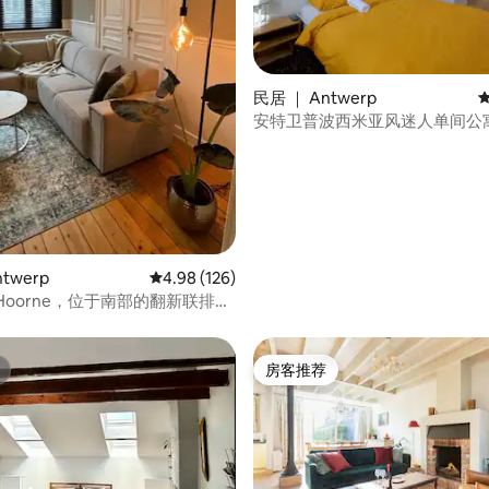
民居 ｜ Antwerp
安特卫普波西米亚风迷人单间公
5 分），共 101 条评价
twerp
平均评分 4.98 分（满分 5 分），共 126 条评价
4.98 (126)
an Hoorne，位于南部的翻新联排别
房客推荐
房客推荐