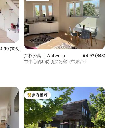
均评分 4.99 分（满分 5 分），共 106 条评价
4.99 (106)
产权公寓 ｜ Antwerp
平均评分 4.92 分（满分 
4.92 (343)
市中心的独特顶层公寓（带露台）
房客推荐
热门「房客推荐」