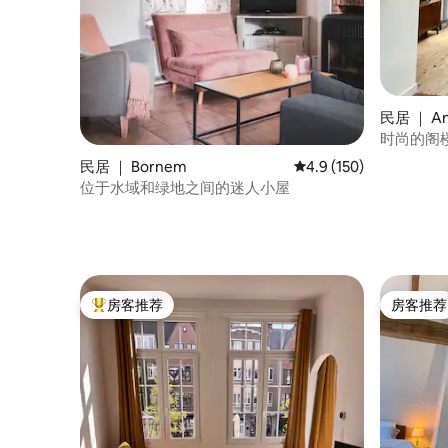
民居 ｜ An
时尚的阁
民居 ｜ Bornem
平均评分 4.9 分（满分 
4.9 (150)
位于水域和绿地之间的迷人小屋
房客推荐
房客推荐
热门「房客推荐」
房客推荐