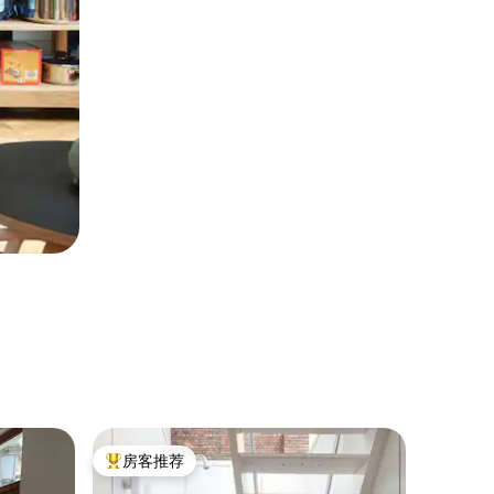
公寓 ｜ A
房客推荐
房客推
热门「房客推荐」
房客推
位于安特