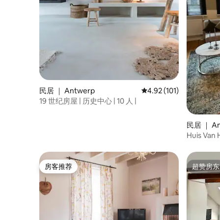
民居 ｜ Antwerp
平均评分 4.92 分（满分 
4.92 (101)
19 世纪房屋 | 历史中心 | 10 人 |
民居 ｜ An
Huis V
墅
房客推荐
超赞房东
房客推荐
超赞房东