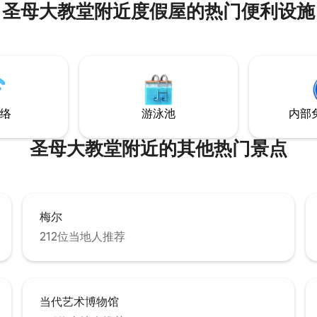
圣母大教堂附近度假屋的热门便利设施
「大市场、格林广场、剧院广场
Graanmarkt」附近。非常适
天，探索安特卫普，享受所有文
热点。 双层公寓迷人、明亮，最近经过翻
新，完全私密，可使用数字代码
络
游泳池
内部
圣母大教堂附近的其他热门景点
梅尔
212位当地人推荐
当代艺术博物馆