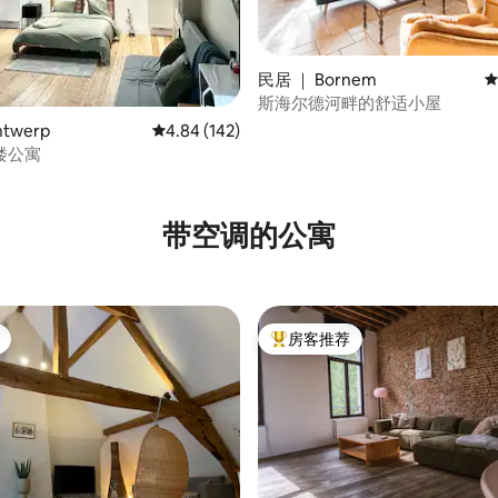
民居 ｜ Bornem
平
斯海尔德河畔的舒适小屋
twerp
平均评分 4.84 分（满分 5 分），共 142 条评价
4.84 (142)
楼公寓
5 分），共 150 条评价
带空调的公寓
房客推荐
热门「房客推荐」