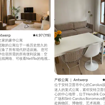
twerp
平均评分 4.97 分（满分 5 分），共 119 条评价
4.97 (119)
之家的豪华公寓
宽敞的公寓位于一栋历史悠久的
备了所有现代舒适设施。 您可
华住宿所需的所有便利设施：空
线网络、可收看Netflix的电视
 位于时尚的Sint
plaats的历史中心，距离Scheldt码
e Markt、MAS、购物街仅几步之
抵达所有景点。 您的公寓位
5 分），共 353 条评价
产权公寓 ｜ Antwerp
平
可通过楼梯抵达。
位于安特卫普市中心的Carolus
迷人的复式公寓，紧邻安特卫普
心的中心地带，位于Hendrik Cons
广场和Sint-Carolus Borome
处购物区、博物馆、艺术画廊、