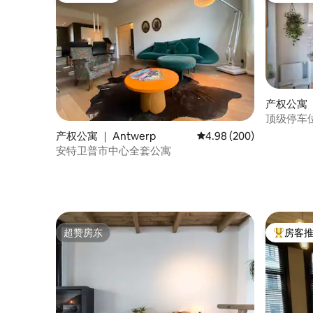
产权公寓 ｜
顶级停车
产权公寓 ｜ Antwerp
平均评分 4.98 分（满分 
4.98 (200)
安特卫普市中心全套公寓
超赞房东
房客
超赞房东
热门「房