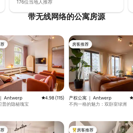
176位当地人推荐
带无线网络的公寓房源
推荐
房客推荐
客推荐」
房客推荐
5 分），共 137 条评价
 Antwerp
平均评分 4.98 分（满分 5 分），共 115 条评价
4.98 (115)
产权公寓 ｜ Antwerp
平
卫普的隐秘瑰宝
不拘一格的魅力：双卧室绿洲
推荐
房客推荐
客推荐」
热门「房客推荐」