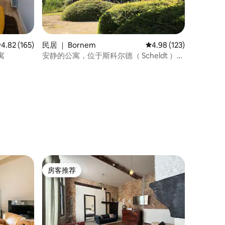
平均评分 4.82 分（满分 5 分），共 165 条评价
4.82 (165)
民居 ｜ Bornem
平均评分 4.98 分（满分 
4.98 (123)
寓
安静的公寓，位于斯科尔德（ Scheldt ）绿
意盎然
房客推荐
房客推荐