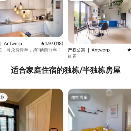
 Antwerp
平均评分 4.97 分（满分 5 分），共 118 条评价
4.97 (118)
位，可免费停车，骑2辆自行车！
产权公寓 ｜ Antwerp
平
红雀
5 分），共 200 条评价
适合家庭住宿的独栋/半独栋房屋
推荐
超赞房东
客推荐」
超赞房东