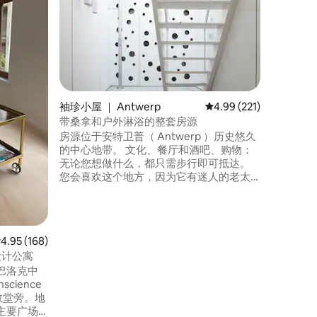
入住这套
豪华公寓
潢、高档
这座美丽
经过全面
种舒适设
Eilandj
物街仅一
袖珍小屋 ｜ Antwerp
平均评分 4.99 分（满分 
4.99 (221)
索和享受
带桑拿和户外淋浴的整套房源
点。
房源位于安特卫普（ Antwerp ）历史悠久
的中心地带。 文化、餐厅和酒吧、购物：
无论您想做什么，都只需步行即可抵达。
您会喜欢这个地方，因为它有迷人的老太
太的精神和灵魂，以及年轻人的动态和灵
活性。17世纪的外观，内部超现代。 有无
线网络、Sonos音响系统和数字电视。 或
者：关闭所有电源，享受桑拿房和户外淋
均评分 4.95 分（满分 5 分），共 168 条评价
4.95 (168)
浴。 提供私人停车位（价格低廉）。
设计公寓
巴洛克中
cience
us教堂旁。地
主要广场