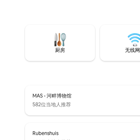
Zee、Groenplaats、Boerentoren、舒适
的餐厅-早餐-午餐-晚餐、酷炫咖啡馆……简
而言之，这里是理想的地方: -) 拐角处有付
费停车场，中央车站步行20分钟，乘坐电
车10分钟
厨房
无线网
MAS - 河畔博物馆
582位当地人推荐
Rubenshuis