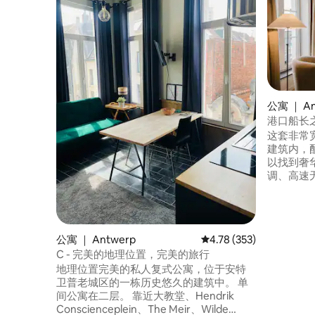
公寓 ｜ An
港口船长
这套非常
建筑内，配
以找到奢
调、高速无
和设备齐全的厨房。
Paulus
头和Grot
遥，步行即可
公寓 ｜ Antwerp
平均评分 4.78 分（满分 
4.78 (353)
于一楼，
C - 完美的地理位置，完美的旅行
地理位置完美的私人复式公寓，位于安特
卫普老城区的一栋历史悠久的建筑中。 单
间公寓在二层。 靠近大教堂、Hendrik
Conscienceplein、The Meir、Wilde