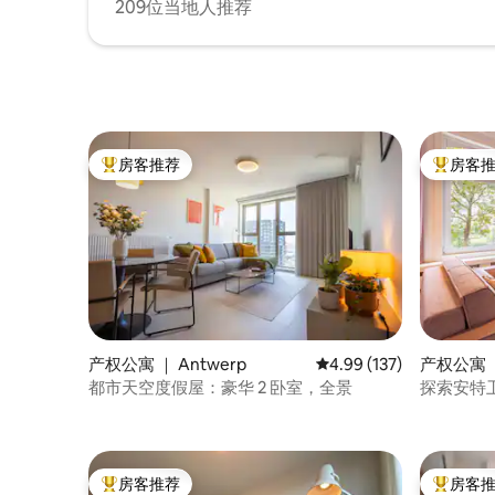
209位当地人推荐
房客推荐
房客
热门「房客推荐」
热门「房
产权公寓 ｜ Antwerp
平均评分 4.99 分（满分 
4.99 (137)
产权公寓 ｜
都市天空度假屋：豪华 2 卧室，全景
探索安特
房客推荐
房客
热门「房客推荐」
热门「房