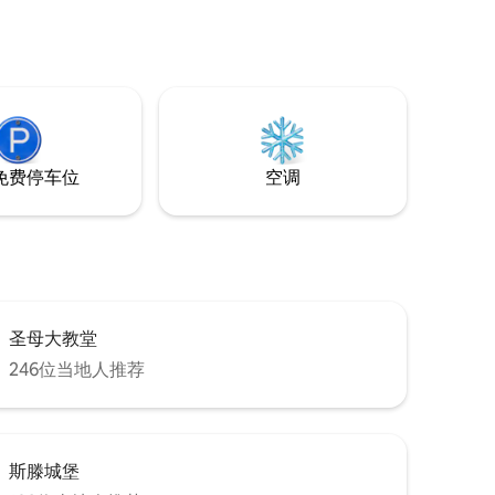
、
合在此住几
化和美食
进入。
免费停车位
空调
圣母大教堂
246位当地人推荐
斯滕城堡