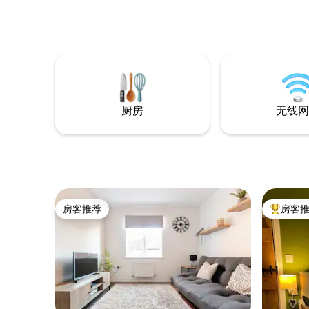
酒吧和西班牙小吃。 坐落在德文特河畔，
沿河步行即可抵达德比大教堂。 配备庭
院、无线网络、智能电视、厨房、休息
室、一间双人床卧室和一间标准双人床卧
室、小沙发床和令人愉悦的Jack 'n' Jill卫生
间，这是Old Mills附近非常难得的房源。 附
注：楼梯可能很陡，不适合体弱者。
厨房
无线网
房客推荐
房客
房客推荐
热门「房