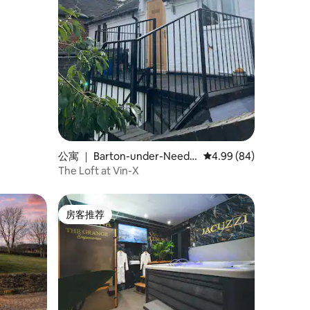
公寓 ｜ Barton-under-Needw
平均评分 4.99 分（满分
4.99 (84)
ood
The Loft at Vin-X
房客推荐
房客推荐