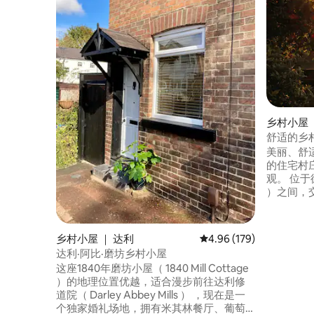
乡村小屋 ｜ 
舒适的乡
电桩，花
美丽、舒
的住宅村
观。 位于德比（ Derby ）和伯顿（ Burton
）之间，交通便利。
分钟即可抵达
Manor （托马
谷（ Derb
乡村小屋 ｜ 达利
平均评分 4.96 分（满分 
4.96 (179)
District ）。 路边停车，封闭
达利·阿比·磨坊乡村小屋
的后花园。 2025年全新推出 - 现场
这座1840年磨坊小屋（ 1840 Mill Cottage
汽车充电
）的地理位置优越，适合漫步前往达利修
道院（ Darley Abbey Mills ） ，现在是一
个独家婚礼场地，拥有米其林餐厅、葡萄