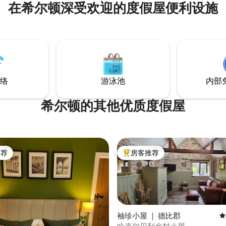
在希尔顿深受欢迎的度假屋便利设施
络
游泳池
内部
希尔顿的其他优质度假屋
推荐
房客推荐
客推荐」
热门「房客推荐」
袖珍小屋 ｜ 德比郡
平