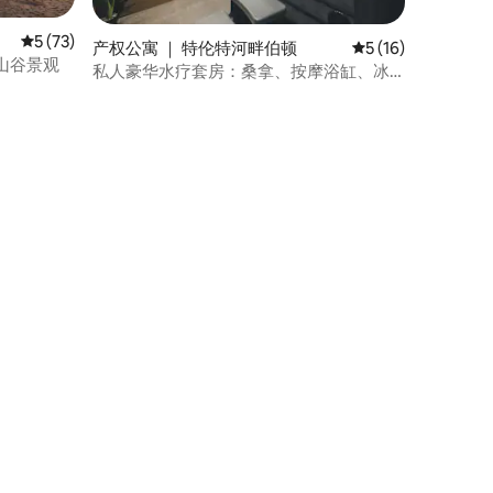
平均评分 5 分（满分 5 分），共 73 条评价
5 (73)
产权公寓 ｜ 特伦特河畔伯顿
平均评分 5 分（满分
5 (16)
山谷景观
私人豪华水疗套房：桑拿、按摩浴缸、冰
浴