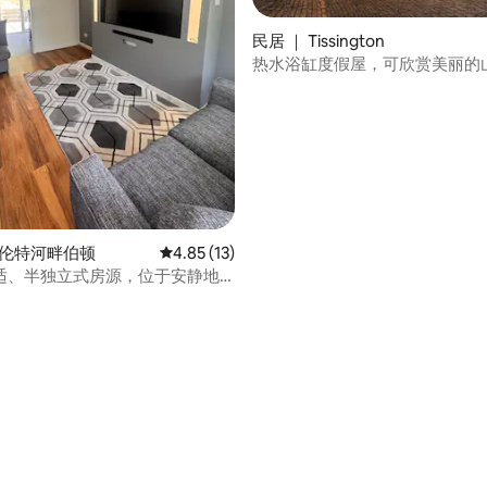
民居 ｜ Tissington
热水浴缸度假屋，可欣赏美丽的
特伦特河畔伯顿
平均评分 4.85 分（满分 5 分），共 13 条评价
4.85 (13)
适、半独立式房源，位于安静地
 5 分），共 17 条评价