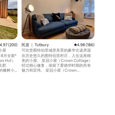
入住
入住位于
享受二人度假时光。 La
常适合浪漫
特的手工
设施，同时保
室的法式
热水浴缸
漫步穿过
前往更远
均评分 4.97 分（满分 5 分），共 200 条评价
4.97 (200)
民居 ｜ Tutbury
平均评分 4.98 分（满分 
4.98 (186)
他地方的
坡小屋
可欣赏图特伯里城堡美景的豪华古迹房源
25年8月全新*
在历史悠久的图特伯里村庄，入住这座精
s Hut）
美的小屋。 皇冠小屋（Crown Cottage）
比郡
经过精心修复，保留了爱德华时期的所有
上的橡树小
魅力和宏伟。 皇冠小屋（Crown
拥有共用车
Cottage）位于村庄保护区内，距离塔特伯
，坐落在
里城堡（Tutbury Castle）和高街（High
观。 在
Street）仅几步之遥，那里有时尚的独立商
身心，欣
店、别具一格的酒吧和餐厅。这里是浪漫
！从门口
住宿的理想去处，也是商务差旅人士的理
想住所，或是游览当地众多景点的绝佳基
地。