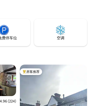
免费停车位
空调
房客推荐
热门「房客推荐」
均评分 4.96 分（满分 5 分），共 224 条评价
4.96 (224)