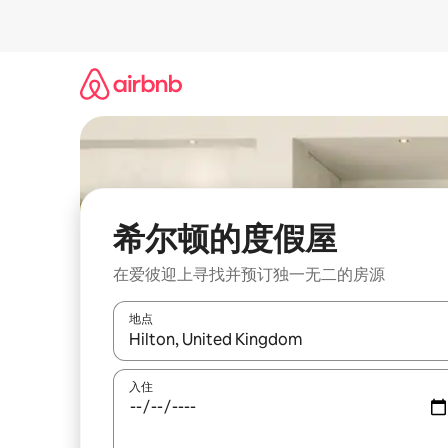
跳
至
内
容
希尔顿的度假屋
在爱彼迎上寻找并预订独一无二的房源
地点
如有搜索结果，请使用上下方向键查看，或通过点
入住