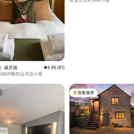
哈克尔贝利乡村小屋
 5 分），共 31 条评价
｜ 威灵顿
平均评分 4.95 分（满分 5 分），共 81 条评价
4.95 (81)
田园诗般的运河边小屋
房客推荐
热门「房客推荐」