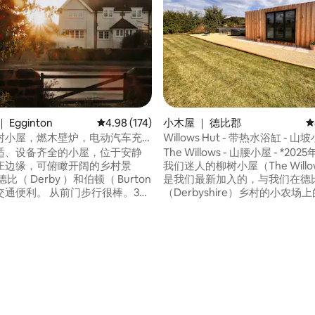
Egginton
平均评分 4.98 分（满分 5 分），共 174 条评价
4.98 (174)
小木屋 ｜ 德比郡
平
村小屋，燃木壁炉，电动汽车充
Willows Hut - 带热水浴缸 - 山
园
适、设备齐全的小屋，位于安静
The Willows - 山腰小屋 - *20
庄边缘，可俯瞰开阔的乡村景
我们迷人的柳树小屋（The Willow
是我们最新加入的，与我们在德
 从前门步行很棒。35
（Derbyshire）乡村的小农场
Alton Towers和Drayton
屋（The Oaks Hut）一起。 
斯兰）。 方便前往德比郡山
道、专用停车场和私人封闭花园
yshire Dales ）和山顶区（ Peak
僻静的地方，可欣赏壮丽的乡村景
5 分），共 179 条评价
式，阳光明媚
这个宁静时尚的空间里尽情放松
有电动
赏最壮丽的日落。 带上您的雨靴
桩。
出发，有许多乡村步行路线！