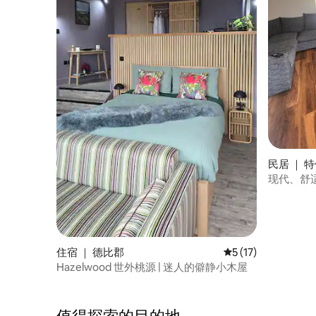
民居 ｜ 
现代、舒
段
住宿 ｜ 德比郡
平均评分 5 分（满分
5 (17)
Hazelwood 世外桃源 | 迷人的僻静小木屋