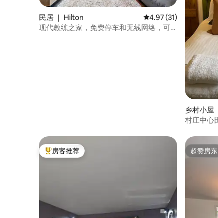
民居 ｜ Hilton
平均评分 4.97 分（满分
4.97 (31)
现代教练之家，免费停车和无线网络，可
供4人入住
乡村小屋 
村庄中心
房客推荐
超赞房东
热门「房客推荐」
超赞房东