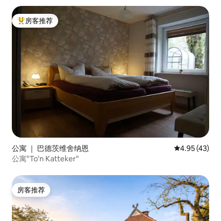
房客推荐
热门「房客推荐」
公寓 ｜ 巴德茨维舍纳恩
平均评分 4.9
4.95 (43)
公寓"To'n Katteker"
房客推荐
房客推荐