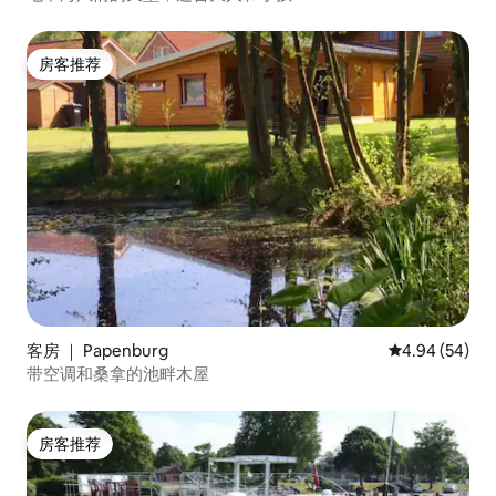
房客推荐
房客推荐
客房 ｜ Papenburg
平均评分 4.94
4.94 (54)
带空调和桑拿的池畔木屋
房客推荐
房客推荐