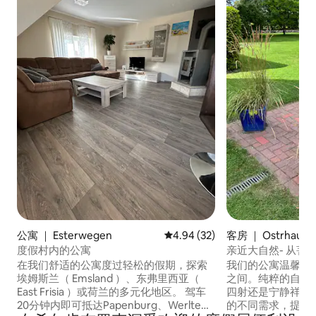
公寓 ｜ Esterwegen
平均评分 4.94 分（满分 5 分），
4.94 (32)
客房 ｜ Ostrhaude
度假村内的公寓
亲近大自然- 从菩
在我们舒适的公寓度过轻松的假期，探索
我们的公寓温馨舒
埃姆斯兰（ Emsland ）、东弗里西亚（
之间。纯粹的自然
East Frisia ）或荷兰的多元化地区。 驾车
四射还是宁静祥和
20分钟内即可抵达Papenburg、Werlte、
的不同需求，提供丰