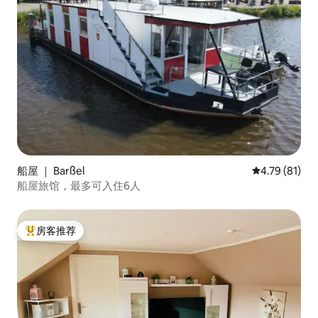
船屋 ｜ Barßel
平均评分 4.7
4.79 (81)
船屋旅馆，最多可入住6人
房客推荐
热门「房客推荐」