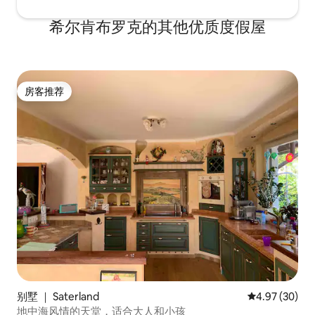
希尔肯布罗克的其他优质度假屋
房客推荐
房客推荐
别墅 ｜ Saterland
平均评分 4.97
4.97 (30)
地中海风情的天堂，适合大人和小孩