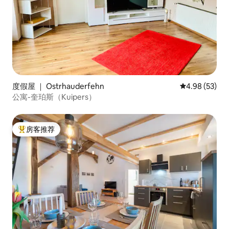
度假屋 ｜ Ostrhauderfehn
平均评分 4.98
4.98 (53)
公寓-奎珀斯（Kuipers）
房客推荐
热门「房客推荐」