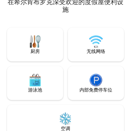
在希尔肯布罗克深受欢迎的度假屋便利设
Friesoythe和Sögel。 一个多小时即可抵达
速抵达帕彭堡（17
北海。 埃斯特韦根（ Esterwegen ）是美
里）这两座城市。
施
丽的北胡姆林（ Nordhümmling ）的度假
（Dollart）以
胜地，非常适合在田园诗般的自行车骑行
公寓配备了精美家
和放松散步，或参观毗邻的沼泽体验小径
您能拥有放松的度
的纪念碑。
的二楼。供您单独
厨房
无线网络
游泳池
内部免费停车位
空调