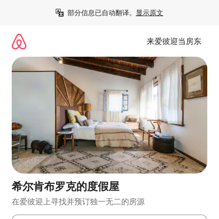
跳
部分信息已自动翻译。
显示原文
至
内
容
来爱彼迎当房东
希尔肯布罗克的度假屋
在爱彼迎上寻找并预订独一无二的房源