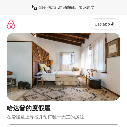
跳
部分信息已自动翻译。
显示原文
至
内
容
Use app
哈达普的度假屋
在爱彼迎上寻找并预订独一无二的房源