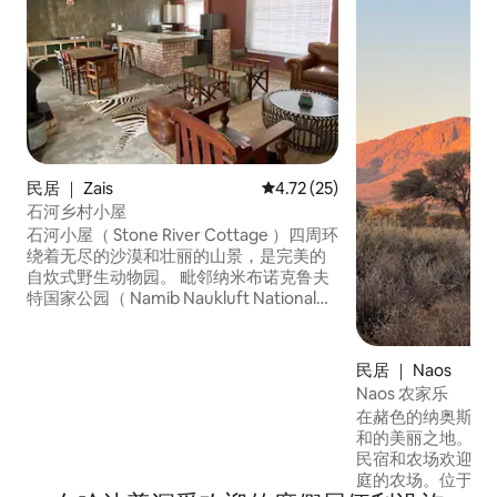
民居 ｜ Zais
平均评分 4.72 分（满分 5 分），
4.72 (25)
石河乡村小屋
石河小屋（ Stone River Cottage ）四周环
绕着无尽的沙漠和壮丽的山景，是完美的
自炊式野生动物园。 毗邻纳米布诺克鲁夫
特国家公园（ Namib Naukluft National
Park ） ，您可以在前面的阳台上观赏濒临
灭绝的哈特曼山斑马（ Oryx ）、库杜（
Kudu ）、斯普林波克（ Springbok ）、疣
民居 ｜ Naos
猪（ Warthog ） ，偶尔还可以在前面的阳
Naos 农家乐
台上观赏长颈 这处环保住宿位于纳米比亚
在赭色的纳奥斯山
最受欢迎的旅游区，是您开启观光和冒险
和的美丽之地。我们的O
之旅的令人兴奋的基地。
民宿和农场欢迎您
庭的农场。位于14