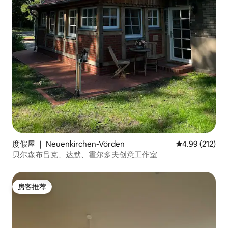
度假屋 ｜ Neuenkirchen-Vörden
平均评分 4.99
4.99 (212)
贝尔森布吕克、达默、霍尔多夫创意工作室
房客推荐
房客推荐