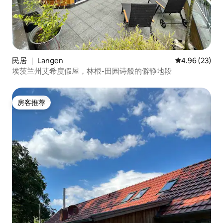
民居 ｜ Langen
平均评分 4.96
4.96 (23)
埃茨兰州艾希度假屋，林根-田园诗般的僻静地段
房客推荐
房客推荐