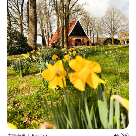
农家仓房 ｜ Rossum
平均评分 5
5 (36)