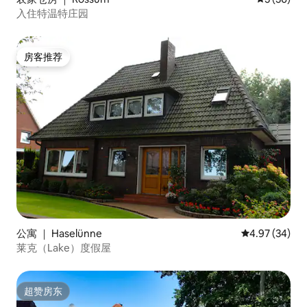
入住特温特庄园
房客推荐
房客推荐
公寓 ｜ Haselünne
平均评分 4.97
4.97 (34)
莱克（Lake）度假屋
超赞房东
超赞房东