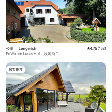
公寓 ｜ Lengerich
平均评分 4.75
4.75 (158)
FeWo am Lucas Hof（埃姆斯兰）
房客推荐
房客推荐