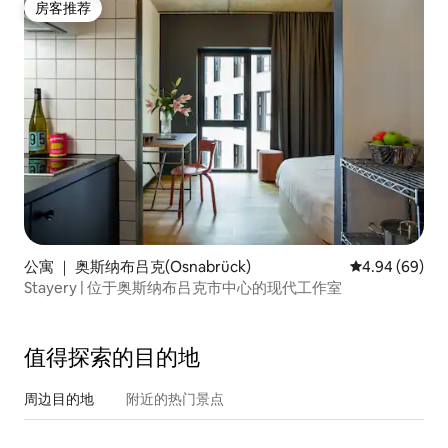
房客推荐
房客推荐
公寓 ｜ 奥斯纳布吕克(Osnabrück)
平均评分 4.94
4.94 (69)
Stayery | 位于奥斯纳布吕克市中心的现代工作室
值得探索的目的地
周边目的地
附近的热门景点