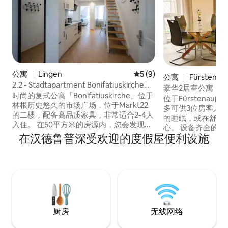
公寓 ｜ Lingen
平均评分 5 分（满分 5 分）
5 (9)
公寓 ｜ Fürstenau
2.2 - Stadtapartment Bonifatiuskirche，
豪华2居室公寓，5
复式公寓
时尚的复式公寓「Bonifatiuskirche」位于
位于Fürstenau
林根历史悠久的市场广场，位于Markt22
多可供3位房客入住
的二楼，配备高品质家具，非常适合2-4人
的睡眠，或在舒适
入住。 在50平方米的房源内，您会发现一
心。 设备齐全的
间带弹簧床的独立卧室、另一间带沙发床
在汉德鲁普深受欢迎的度假屋便利设施
西。 包括迷你吧
的房间、两台智能电视、一个设备齐全的
空调和洗衣机等额
厨房和一个带地面淋浴的现代化卫生间。
越，靠近自行车和
非接触式出入、自行车停放区和小型自助
商店和咖啡馆仅20
服务商店「MarktMoment」完善了该优
和自行车停车位。
惠。
美味的欧陆式早餐
厨房
无线网络