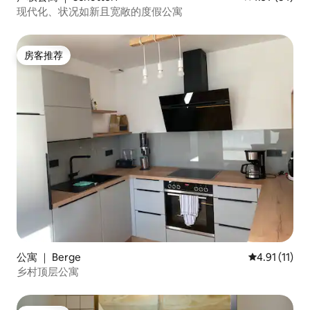
现代化、状况如新且宽敞的度假公寓
房客推荐
房客推荐
公寓 ｜ Berge
平均评分 4.9
4.91 (11)
乡村顶层公寓