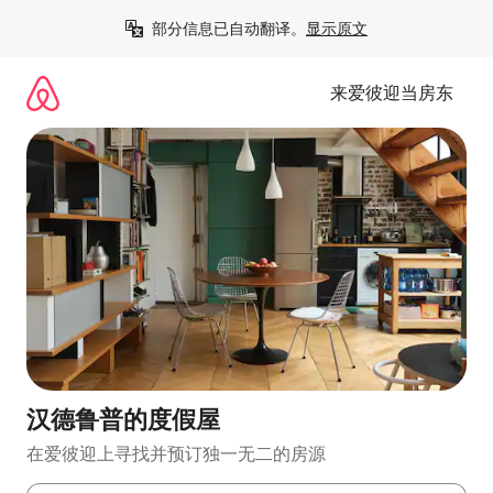
跳
部分信息已自动翻译。
显示原文
至
内
容
来爱彼迎当房东
汉德鲁普的度假屋
在爱彼迎上寻找并预订独一无二的房源