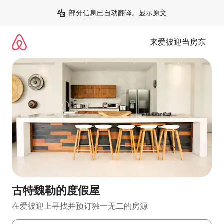
跳
部分信息已自动翻译。
显示原文
至
内
容
来爱彼迎当房东
古特魏勒的度假屋
在爱彼迎上寻找并预订独一无二的房源