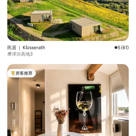
民居 ｜ Klüsserath
平均评分 5
5 (61)
摩泽尔高地3
房客推荐
热门「房客推荐」