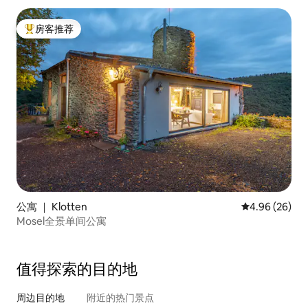
房客推荐
热门「房客推荐」
公寓 ｜ Klotten
平均评分 4.96
4.96 (26)
Mosel全景单间公寓
值得探索的目的地
周边目的地
附近的热门景点