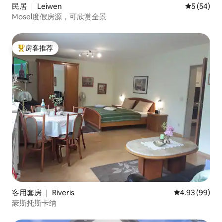
民居 ｜ Leiwen
平均评分 5
5 (54)
Mosel度假房源，可欣赏全景
房客推荐
热门「房客推荐」
客用套房 ｜ Riveris
平均评分 4.93
4.93 (99)
豪斯托斯卡纳