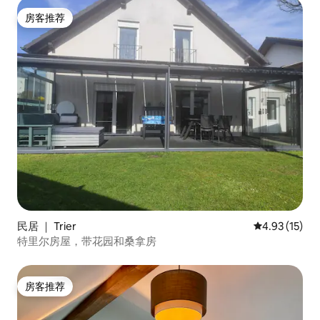
房客推荐
房客推荐
民居 ｜ Trier
平均评分 4.9
4.93 (15)
特里尔房屋，带花园和桑拿房
房客推荐
房客推荐