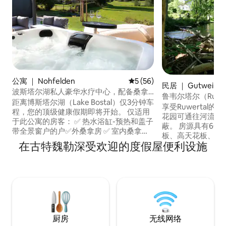
公寓 ｜ Nohfelden
平均评分 5 分（满分 5 分），
5 (56)
民居 ｜ Gutweiler
波斯塔尔湖私人豪华水疗中心，配备桑拿
鲁韦尔塔尔（Ruwe
和按摩浴缸
距离博斯塔尔湖（Lake Bostal）仅3分钟车
享受Ruwertal
程，您的顶级健康假期即将开始。 仅适用
花园可通往河流，
于此公寓的房客： ✅ 热水浴缸-预热和盖子
蔽。 房源具有60
带全景窗户的户✅外桑拿房 ✅ 室内桑拿
板、高天花板、复
房，配备桑拿烤箱和红外线散热器 ✅ 精心
在古特魏勒深受欢迎的度假屋便利设施
馨舒适。 在俯瞰R
设计的浴缸 ✅ 阳台可俯瞰乡村 ✅ 舒适的床
餐。 在附近的雷
✅ 设施齐全的厨房 ✅ 地暖 带休息室家具✅
Gut Sommer
的大露台 ✅ 带LED灯和可调节板条的凉棚
美味披萨。 2个梦
宽敞、现代化，非常适合所有寻求健康和
邀请您尽情戏水！
放松的人。
厨房
无线网络