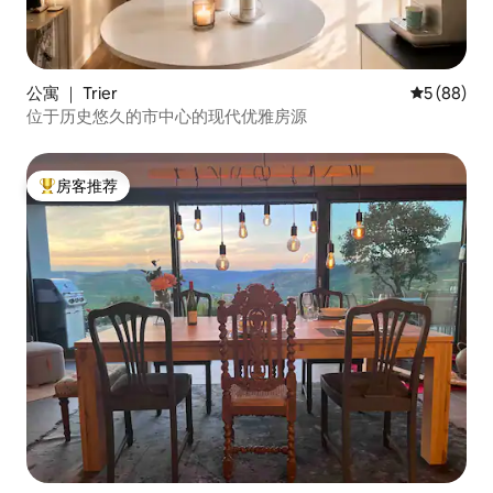
公寓 ｜ Trier
平均评分 5
5 (88)
位于历史悠久的市中心的现代优雅房源
房客推荐
热门「房客推荐」