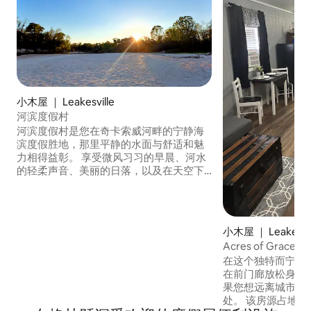
小木屋 ｜ Leakesville
河滨度假村
河滨度假村是您在奇卡索威河畔的宁静海
滨度假胜地，那里平静的水面与舒适和魅
力相得益彰。 享受微风习习的早晨、河水
的轻柔声音、美丽的日落，以及在天空下
度过的悠闲夜晚。 此度假屋经过精心设
计，适合家庭、情侣或任何寻求安静休憩
的人士，让您更贴近大自然，同时又不牺
牲现代舒适性。 此房源坐落在水边，位于
小木屋 ｜ Leakesvil
一个安静且不断发展的河畔社区，邀请您
Acres of Grace
放慢脚步，在此停留一段时间。
在这个独特而宁静
在前门廊放松身心
果您想远离城市，
处。 该房源占地8