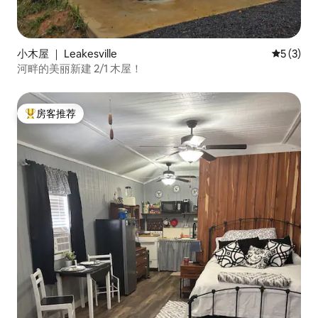
小木屋 ｜ Leakesville
平均评分 
5 (3)
河畔的美丽新建 2/1 木屋！
房客推荐
热门「房客推荐」