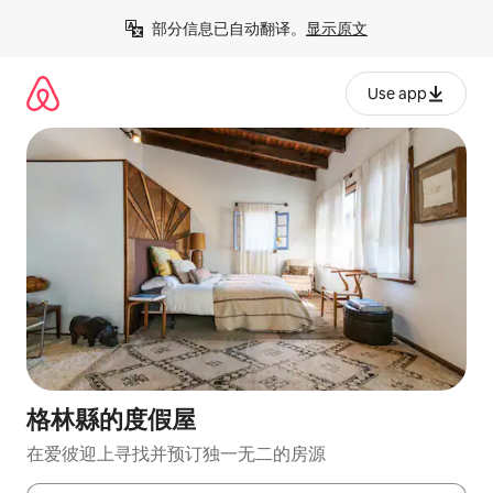
跳
部分信息已自动翻译。
显示原文
至
内
容
Use app
格林縣的度假屋
在爱彼迎上寻找并预订独一无二的房源