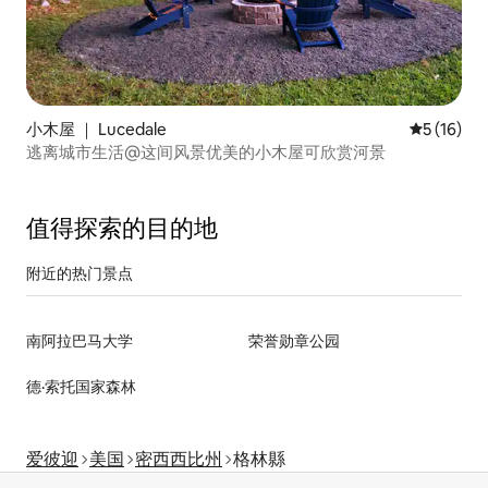
小木屋 ｜ Lucedale
平均评分 5
5 (16)
逃离城市生活@这间风景优美的小木屋可欣赏河景
值得探索的目的地
附近的热门景点
南阿拉巴马大学
荣誉勋章公园
德·索托国家森林
爱彼迎
美国
密西西比州
格林縣