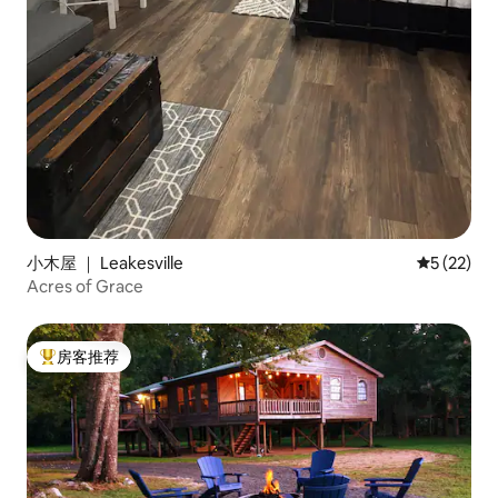
小木屋 ｜ Leakesville
平均评分 5
5 (22)
Acres of Grace
房客推荐
热门「房客推荐」