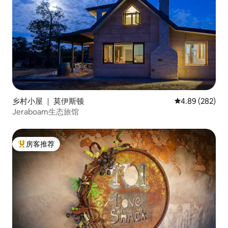
乡村小屋 ｜ 莫伊斯顿
平均评分 4.89
4.89 (282)
Jeraboam生态旅馆
房客推荐
热门「房客推荐」