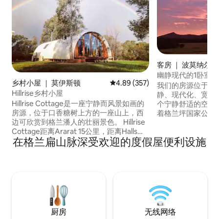
客房 ｜ 波莫纳尔
幽静现代的1卧室
乡村小屋 ｜ 莫伊斯顿
平均评分 4.89 分（满分 5 分），共
4.89 (357)
我们的房源位于格
Hillrise乡村小屋
静、现代化、宽敞的
Hillrise Cottage是一座宁静而风景如画的
个宁静舒适的空间里放松
房源，位于口香糖树上方的一座山上，西
着格兰坪国家公园（ Gr
边可欣赏到格兰潘人的壮丽景色。 Hillrise
Park ） ，享受宁静祥和。 
Cottage距离Ararat 15公里，距离Halls
然入睡，或在独立
在格兰扁山脉深受欢迎的度假屋便利设施
Gap 30公里，非常适合探索美丽的
生动物跳过。 我们的度假胜地是安静度假
Grampians地区（ 30分钟路程）、探索当
的理想场所。 我们距
地酒庄或放松身心。 在这个独特的房源中
Gap ）仅5分钟
放松身心，在占地6英亩的房源周围漫步，
Grampians 
看看大坝、美丽的树木和丰富的野生动
庄。
物。 Hillrise位于墨尔本以西2.5小时车程。
厨房
无线网络