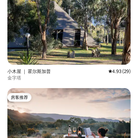
小木屋 ｜ 霍尔斯加普
平均评分 4.93
4.93 (29)
金字塔
房客推荐
房客推荐