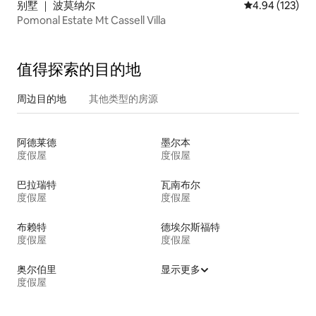
别墅 ｜ 波莫纳尔
平均评分 4.94
4.94 (123)
Pomonal Estate Mt Cassell Villa
值得探索的目的地
周边目的地
其他类型的房源
阿德莱德
墨尔本
度假屋
度假屋
巴拉瑞特
瓦南布尔
度假屋
度假屋
布赖特
德埃尔斯福特
度假屋
度假屋
奥尔伯里
显示更多
度假屋