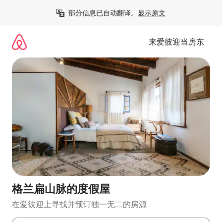
跳
部分信息已自动翻译。
显示原文
至
内
容
来爱彼迎当房东
格兰扁山脉的度假屋
在爱彼迎上寻找并预订独一无二的房源