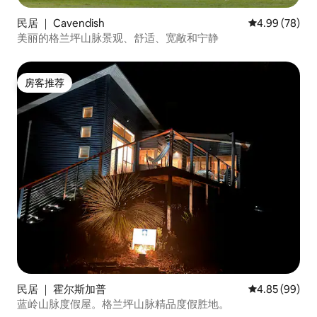
民居 ｜ Cavendish
平均评分 4.99
4.99 (78)
美丽的格兰坪山脉景观、舒适、宽敞和宁静
房客推荐
房客推荐
民居 ｜ 霍尔斯加普
平均评分 4.85
4.85 (99)
蓝岭山脉度假屋。格兰坪山脉精品度假胜地。