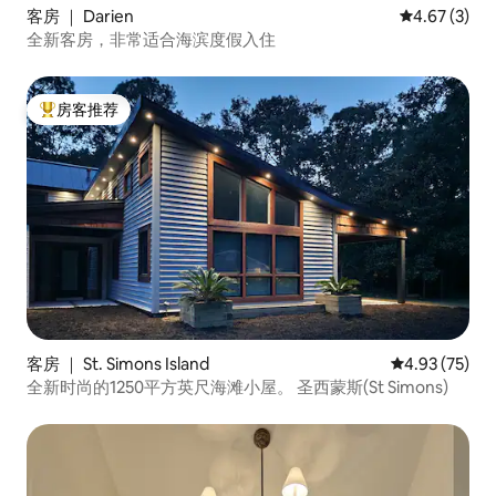
客房 ｜ Darien
平均评分 4.6
4.67 (3)
全新客房，非常适合海滨度假入住
房客推荐
热门「房客推荐」
客房 ｜ St. Simons Island
平均评分 4.9
4.93 (75)
全新时尚的1250平方英尺海滩小屋。 圣西蒙斯(St Simons)