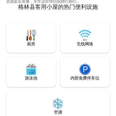
房源新近装修，非常适合情侣或独行旅行
格林县客用小屋的热门便利设施
者入住，可享受放松的住宿体验，距离达
里恩、圣西蒙斯岛和杰基尔岛仅几分钟路
程。 无论您是沿I-95短暂停留、探亲、出
差，还是计划海滨度假，这个宁静的世外
桃源都能让您近在咫尺，同时仍然提供一
个安静的放松场所。 室内有一间经过精心
翻新的客房，设计兼具舒适性和实用性。
该房源可供两位房客舒适入睡，内部经过
厨房
无线网络
全新装修，包括一间带步入式淋浴间的无
障碍卫生间，更加方便和易于使用。 小厨
房配备电磁炉、微波炉、迷你冰箱、盘
子、餐具以及住宿期间准备简餐所需的一
切。 在出发探索海岸之前，用Keurig咖啡
机冲泡的新鲜咖啡开启您的早晨，或享用
一杯浓郁的意式浓缩咖啡。 在探索黄金岛
游泳池
内部免费停车位
的海滩、商店、海鲜餐厅和自然美景一整
天后，您可以在室外的共享篝火炉旁放松
身心，享受宁静的环境。 房源地理位置也
很方便，距离联邦执法培训中心
（FLETC）前门和后门仅5分钟路程，是
FLETC详细教练、访客和承包商的绝佳选
择。 注意事项： - 新装修的私人客房 - 最
空调
多可供 2 位房客舒适入住 - 无障碍卫生间和