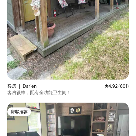
客房 ｜ Darien
平均评分 4.92
4.92 (601)
客房很棒，配有全功能卫生间！
房客推荐
房客推荐