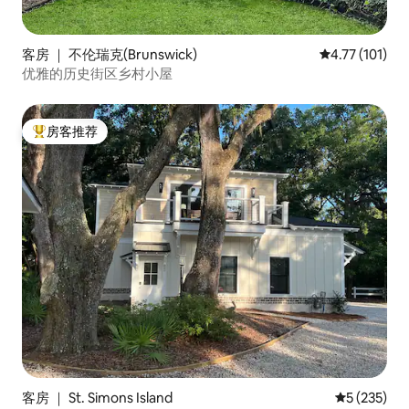
客房 ｜ 不伦瑞克(Brunswick)
平均评分 4.77
4.77 (101)
优雅的历史街区乡村小屋
房客推荐
热门「房客推荐」
客房 ｜ St. Simons Island
平均评分 5 
5 (235)