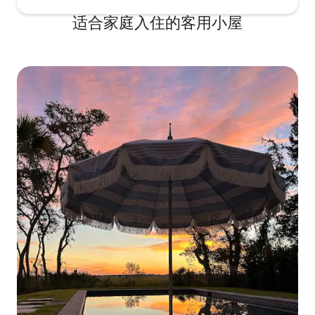
淋浴间 - 小厨房配备电磁炉、微波炉和迷
适合家庭入住的客用小屋
你冰箱 -提供Keurig咖啡机和浓缩咖啡机 -
房客可使用室外火坑 - 距离FLETC大门仅5
分钟路程 -可轻松前往I-95，向北或向南行
驶 - 房源内有友善的狗 无论您是来这里工
作、放松还是海滨探险，这座舒适的
Golden Isles客房都能完美融合舒适、便利
和南方魅力。