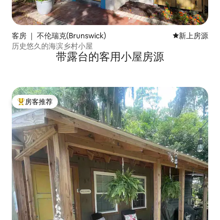
客房 ｜ 不伦瑞克(Brunswick)
新房源
新上房源
历史悠久的海滨乡村小屋
带露台的客用小屋房源
房客推荐
热门「房客推荐」