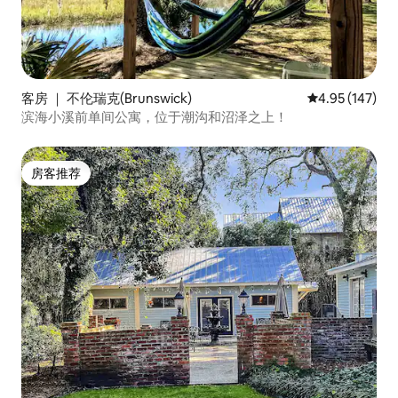
客房 ｜ 不伦瑞克(Brunswick)
平均评分 4.95
4.95 (147)
滨海小溪前单间公寓，位于潮沟和沼泽之上！
房客推荐
房客推荐