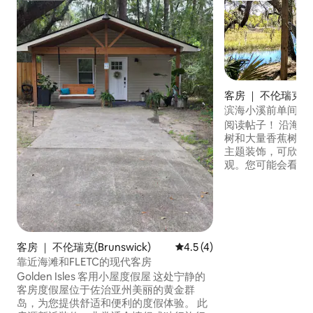
客房 ｜ 不伦瑞克(Bru
滨海小溪前单间公
上！
阅读帖子！ 沿海
树和大量香蕉树！ 这套单间公寓采用海滨
主题装饰，可欣赏
观。您可能会看到
种野生动物，如鹭
獭。靠近餐厅、夜
院和购物中心。距离F
圣西蒙岛（St Simo
离杰基尔岛（Jekyll
携带宠物，限2只，
客房 ｜ 不伦瑞克(Brunswick)
平均评分 4.5 分（满分 5 分）
4.5 (4)
规则。最少住宿2
靠近海滩和FLETC的现代客房
Golden Isles 客用小屋度假屋 这处宁静的
客房度假屋位于佐治亚州美丽的黄金群
岛，为您提供舒适和便利的度假体验。 此