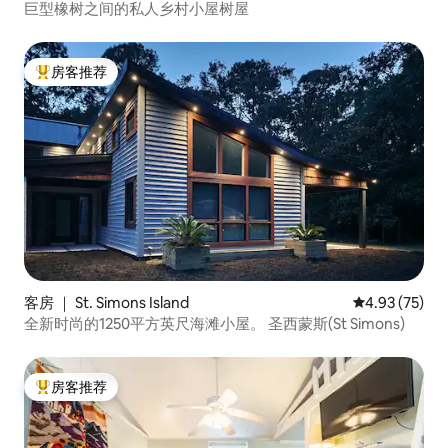
巨型橡树之间的私人乡村小屋树屋
房客推荐
热门「房客推荐」
客房 ｜ St. Simons Island
平均评分 4.9
4.93 (75)
全新时尚的1250平方英尺海滩小屋。 圣西蒙斯(St Simons)
房客推荐
热门「房客推荐」