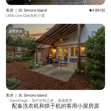
客房 ｜ St. Simons Island
平均评分 4.8
4.89 (9)
Little Live Oak乡村小屋
超赞房东
超赞房东
客房 ｜ St. Simons Island
「Garottage」岛中定制之旅，满满爱意
配备洗衣机和烘干机的客用小屋房源