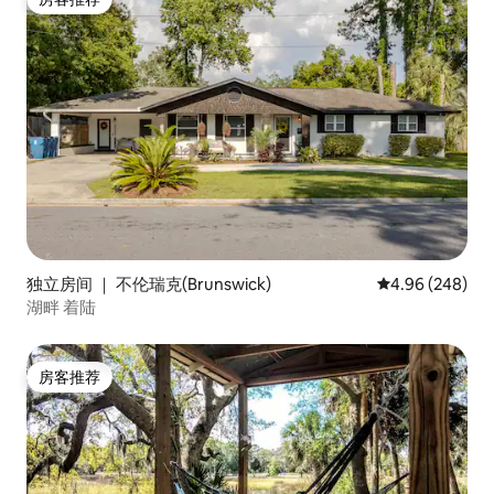
房客推荐
独立房间 ｜ 不伦瑞克(Brunswick)
平均评分 4.96
4.96 (248)
湖畔 着陆
房客推荐
房客推荐