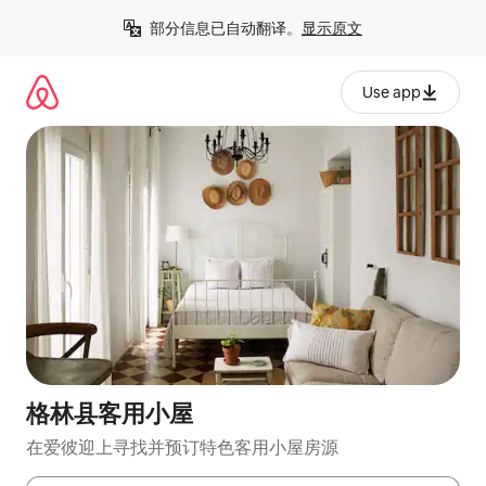
跳
部分信息已自动翻译。
显示原文
至
内
容
Use app
格林县客用小屋
在爱彼迎上寻找并预订特色客用小屋房源