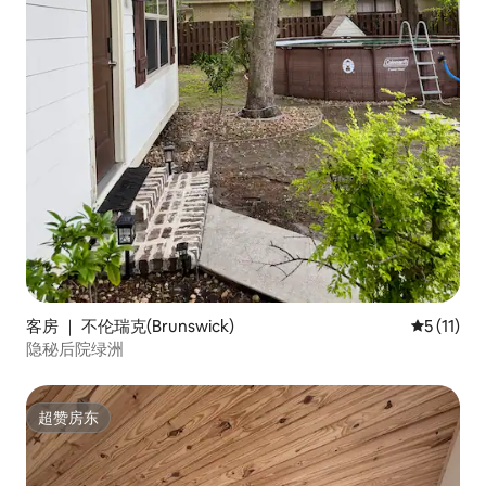
客房 ｜ 不伦瑞克(Brunswick)
平均评分 5
5 (11)
隐秘后院绿洲
超赞房东
超赞房东