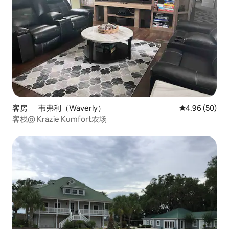
客房 ｜ 韦弗利（Waverly）
平均评分 4.96
4.96 (50)
客栈@ Krazie Kumfort农场