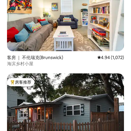
客房 ｜ 不伦瑞克(Brunswick)
平均评分 4.94 分
4.94 (1,072)
海滨乡村小屋
房客推荐
热门「房客推荐」