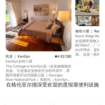
袖珍小屋 ｜ Razorb
Razor Ridge R
观
欢迎携带宠物入住！！
RETREAT」/「A LIT
AUSTRIA」是Ra
源。 这是一栋舒
民居 ｜ Kentlyn
平均评分 4.92 分（满分 5 分），
4.92 (38)
宅」，坐落在Razo
Kentlyn乡村小屋
诗般的灌木丛中，
The Cottage in Kentlyn是一处装修雅致的
这栋小房子安全地
房源。 它坐落在安静的半乡村环境中，周
论是白天还是夜晚
围环绕着乔治河国家公园（ Georges
天际线的壮丽景色
River National Park ）和凯伦（ Kentlyn
出和日落，还可以
在格伦菲尔德深受欢迎的度假屋便利设施
）的丛林，但靠近坎贝尔敦市（
Campbelltown City ）的便利设施。 乡村
小屋配备设备齐全的厨房， 主卧配有一张
标准双人床，可通往Visteria覆盖的凉亭。
小屋与我们的房源完全分开，距离房源50