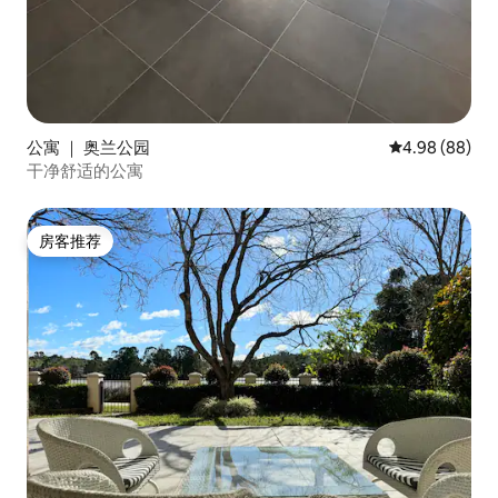
公寓 ｜ 奥兰公园
平均评分 4.98
4.98 (88)
干净舒适的公寓
房客推荐
房客推荐