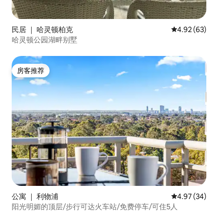
民居 ｜ 哈灵顿柏克
平均评分 4.92
4.92 (63)
哈灵顿公园湖畔别墅
房客推荐
房客推荐
公寓 ｜ 利物浦
平均评分 4.97
4.97 (34)
阳光明媚的顶层/步行可达火车站/免费停车/可住5人