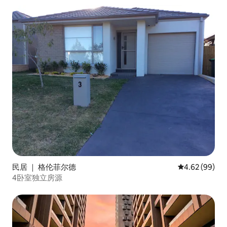
民居 ｜ 格伦菲尔德
平均评分 4.62
4.62 (99)
4卧室独立房源