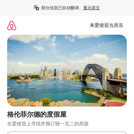
跳
部分信息已自动翻译。
显示原文
至
内
容
来爱彼迎当房东
格伦菲尔德的度假屋
在爱彼迎上寻找并预订独一无二的房源