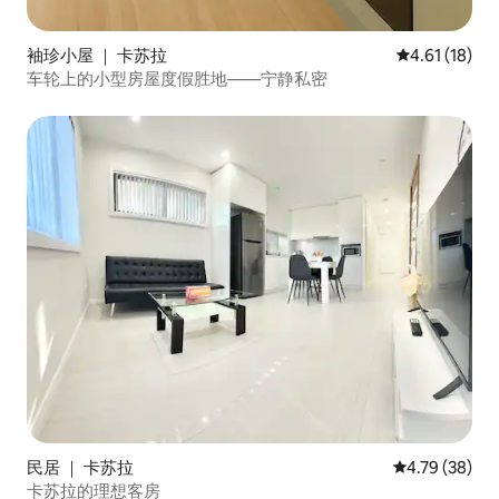
袖珍小屋 ｜ 卡苏拉
平均评分 4.6
4.61 (18)
车轮上的小型房屋度假胜地——宁静私密
民居 ｜ 卡苏拉
平均评分 4.7
4.79 (38)
卡苏拉的理想客房