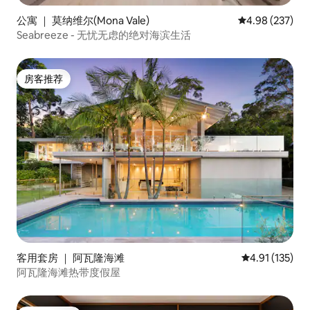
公寓 ｜ 莫纳维尔(Mona Vale)
平均评分 4.98
4.98 (237)
Seabreeze - 无忧无虑的绝对海滨生活
房客推荐
房客推荐
客用套房 ｜ 阿瓦隆海滩
平均评分 4.91
4.91 (135)
阿瓦隆海滩热带度假屋