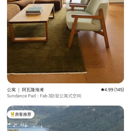
公寓 ｜ 阿瓦隆海滩
平均评分 4.99
4.99 (145)
Sundance Pad：Fab 3卧室公寓式空间
房客推荐
热门「房客推荐」