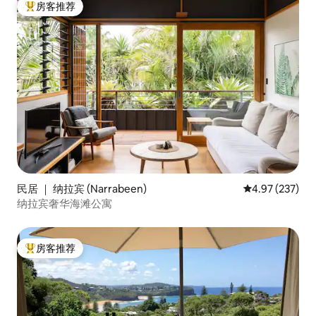
房客推荐
热门「房客推荐」
民居 ｜ 纳拉宾 (Narrabeen)
平均评分 4.97
4.97 (237)
纳拉宾奢华海滩公寓
房客推荐
热门「房客推荐」