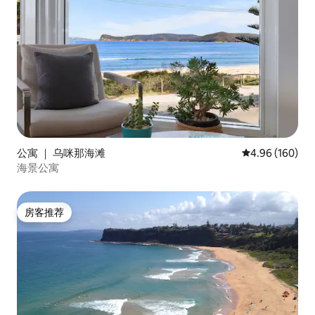
公寓 ｜ 乌咪那海滩
平均评分 4.96
4.96 (160)
海景公寓
房客推荐
房客推荐