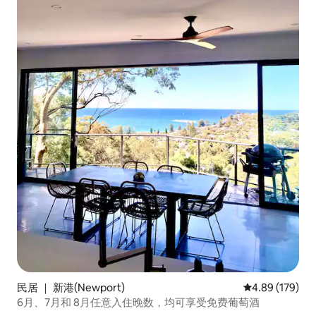
民居 ｜ 新港(Newport)
平均评分 4.89
4.89 (179)
6月、7月和 8月任意入住晚数，均可享受免费葡萄酒