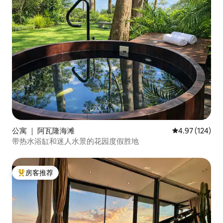
公寓 ｜ 阿瓦隆海滩
平均评分 4.97
4.97 (124)
带热水浴缸和迷人水景的花园度假胜地
房客推荐
热门「房客推荐」