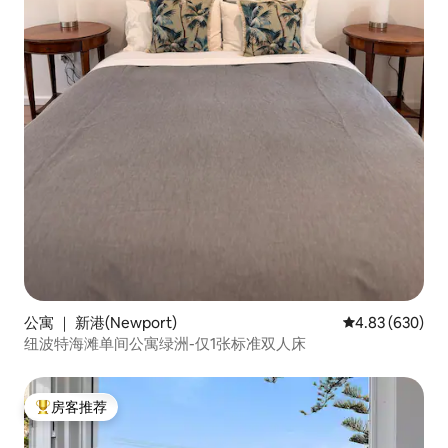
公寓 ｜ 新港(Newport)
平均评分 4.83
4.83 (630)
纽波特海滩单间公寓绿洲-仅1张标准双人床
房客推荐
热门「房客推荐」