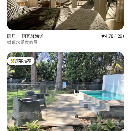
民居 ｜ 阿瓦隆海滩
平均评分 4.78
4.78 (129)
树顶水景度假屋
房客推荐
热门「房客推荐」