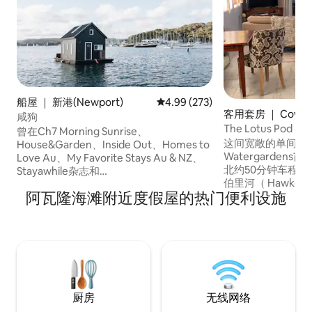
船屋 ｜ 新港(Newport)
平均评分 4.99 分（满分 5 分），共
4.99 (273)
客用套房 ｜ Cowa
咸狗
The Lotus Po
曾在Ch7 Morning Sunrise、
这间宽敞的单间公寓位
House&Garden、Inside Out、Homes to
Watergarde
Love Au、My Favorite Stays Au & NZ、
北约50分钟车程。 Lotus Pod位于霍克斯
Stayawhile杂志和
伯里河（ Hawkesb
Sommerhusmagasinet（欧洲）上看到 咸
阿瓦隆海滩附近度假屋的热门便利设施
域（ Berowra W
咸的空气，拍打的水声，闪闪发光的太
村度假或浪漫的度假体验。 
阳，周围的涟漪……一种宁静的感觉，仿佛
Mougamarra
世界已然远去。Salty Dog是一个既舒适又
壮丽景色，是放松身
面向水域的空间，是一个木制的双人船
当地餐厅，在河上
屋，邀请您放松身心，只是"存在"，远离
渡轮，北部大步行
喧嚣，重新与大自然建立联系。
厨房
无线网络