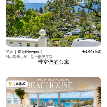
民居 ｜ 新港(Newport)
平均评分 4.99
4.99 (146)
时尚海景小屋，适合情侣度假
带空调的公寓
房客推荐
热门「房客推荐」