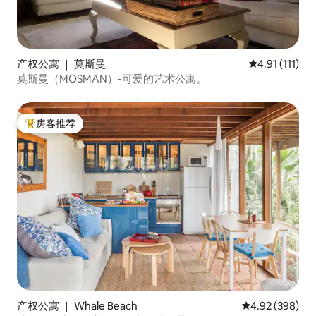
产权公寓 ｜ 莫斯曼
平均评分 4.91
4.91 (111)
莫斯曼（MOSMAN）-可爱的艺术公寓。
房客推荐
热门「房客推荐」
产权公寓 ｜ Whale Beach
平均评分 4.92
4.92 (398)