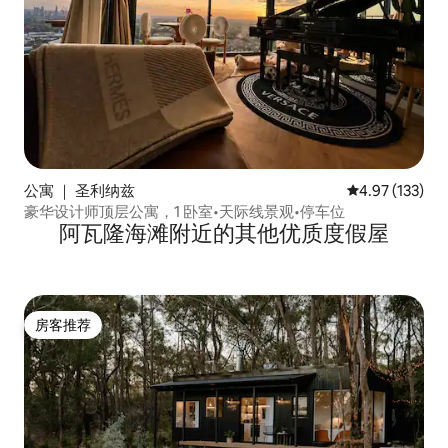
公寓 ｜ 圣利纳兹
平均评分 4.97
4.97 (133)
豪华设计师顶层公寓，1 卧室•天际线景观•停车位
阿瓦隆海滩附近的其他优质度假屋
房客推荐
房客推荐