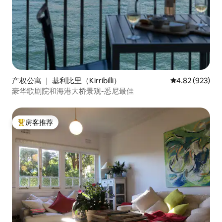
产权公寓 ｜ 基利比里（Kirribilli）
平均评分 4.82
4.82 (923)
豪华歌剧院和海港大桥景观-悉尼最佳
房客推荐
热门「房客推荐」