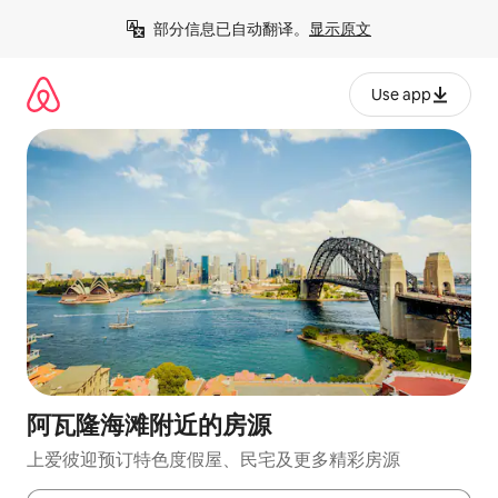
跳
部分信息已自动翻译。
显示原文
至
内
容
Use app
阿瓦隆海滩附近的房源
上爱彼迎预订特色度假屋、民宅及更多精彩房源