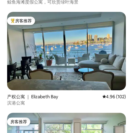
鲸鱼海滩度假公寓，可欣赏绿叶海景
房客推荐
热门「房客推荐」
产权公寓 ｜ Elizabeth Bay
平均评分 4.96
4.96 (102)
滨港公寓
房客推荐
房客推荐