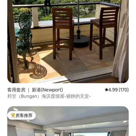
客用套房 ｜ 新港(Newport)
平均评分 4.99
4.99 (170)
邦甘（Bungan）海滨度假屋-僻静的天堂-
房客推荐
热门「房客推荐」