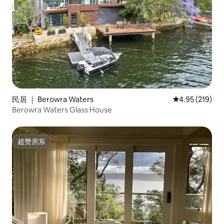
民居 ｜ Berowra Waters
平均评分 4.95
4.95 (219)
Berowra Waters Glass House
超赞房东
超赞房东