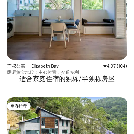
产权公寓 ｜ Elizabeth Bay
平均评分 4.97
4.97 (104)
悉尼黄金地段：中心位置，交通便利
适合家庭住宿的独栋/半独栋房屋
房客推荐
房客推荐