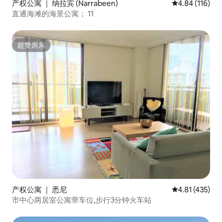
产权公寓 ｜ 纳拉宾 (Narrabeen)
平均评分 4.84
4.84 (116)
直通海滩的海景公寓； 11
超赞房东
超赞房东
产权公寓 ｜ 悉尼
平均评分 4.81
4.81 (435)
市中心两居室公寓带车位,步行3分钟火车站