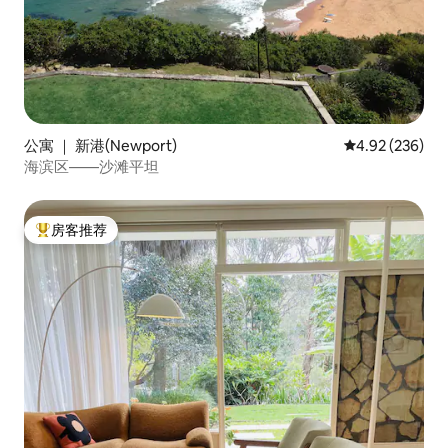
公寓 ｜ 新港(Newport)
平均评分 4.92
4.92 (236)
海滨区——沙滩平坦
房客推荐
热门「房客推荐」