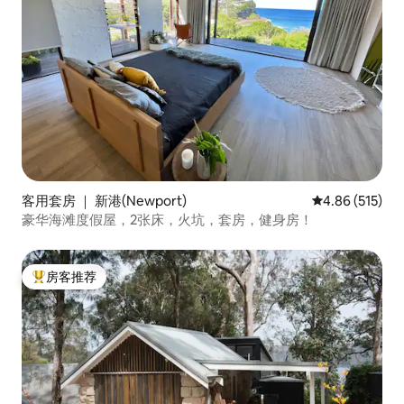
客用套房 ｜ 新港(Newport)
平均评分 4.86
4.86 (515)
豪华海滩度假屋，2张床，火坑，套房，健身房！
房客推荐
热门「房客推荐」