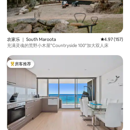
农家乐 ｜ South Maroota
平均评分 4.97
4.97 (157)
充满灵魂的荒野小木屋"Countryside 100"加大双人床
房客推荐
热门「房客推荐」