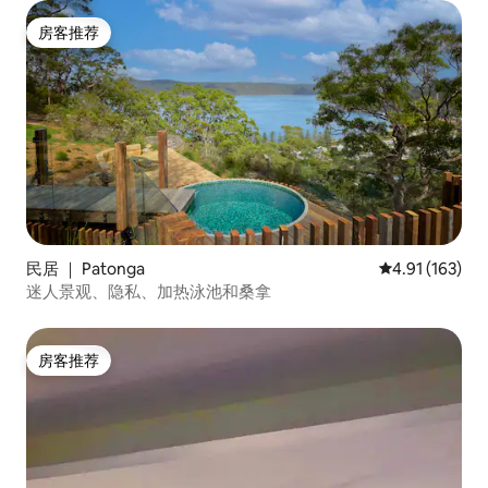
房客推荐
房客推荐
民居 ｜ Patonga
平均评分 4.91
4.91 (163)
迷人景观、隐私、加热泳池和桑拿
房客推荐
房客推荐