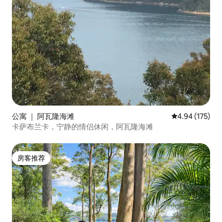
公寓 ｜ 阿瓦隆海滩
平均评分 4.94
4.94 (175)
卡萨布兰卡，宁静的情侣休闲，阿瓦隆海滩
房客推荐
房客推荐