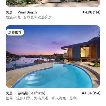
民居 ｜ Pearl Beach
平均评分 4.98
4.98 (114)
恒温泳池、台球桌和双层床房
房客推荐
房客推荐
民居 ｜ 锡福斯(Seaforth)
平均评分 4.84
4.84 (154)
世界一流的别墅，海港景观，私人海滩，曼利