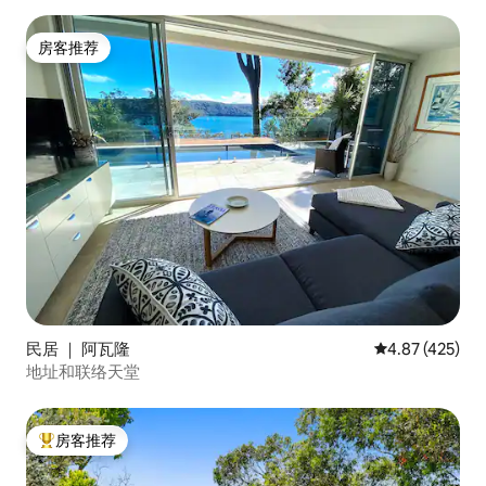
房客推荐
房客推荐
民居 ｜ 阿瓦隆
平均评分 4.87
4.87 (425)
地址和联络天堂
房客推荐
热门「房客推荐」