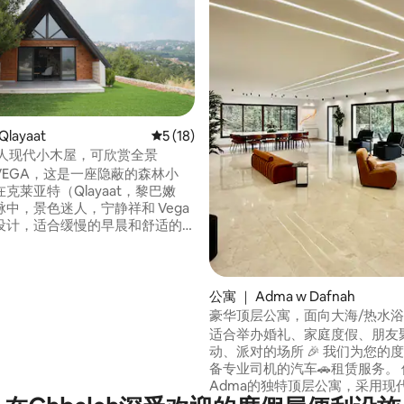
layaat
平均评分 5 分（满分 5 分），共 18 条评价
5 (18)
|私人现代小木屋，可欣赏全景
VEGA，这是一座隐蔽的森林小
 5 分），共 4 条评价
克莱亚特（Qlayaat，黎巴嫩
中，景色迷人，宁静祥和 Vega
设计，适合缓慢的早晨和舒适的
Kleiat的主街仅3分钟，距离
/Mzaar滑雪度假村25分钟，距离贝
屋配备设
厨房、空调、光纤无线网络、智
公寓 ｜ Adma w Dafnah
洗衣房，非常适合长期住宿，也
豪华顶层公寓，面向大海/热水
度假
适合举办婚礼、家庭度假、朋友
动、派对的场所 🎉 我们为您的度假提供配
备专业司机的汽车🚗租赁服务。 
Adma的独特顶层公寓，采用现
设计，四周环绕着森林和海景，