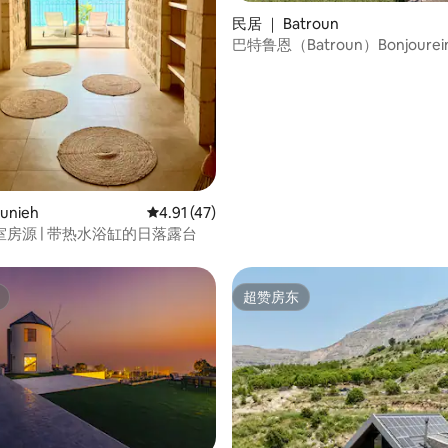
民居 ｜ Batroun
巴特鲁恩（Batroun）Bonjoure
室别墅
 5 分），共 16 条评价
unieh
平均评分 4.91 分（满分 5 分），共 47 条评价
4.91 (47)
房源 | 带热水浴缸的日落露台
超赞房东
超赞房东
 5 分），共 43 条评价