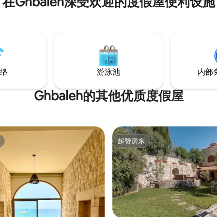
在Ghbaleh深受欢迎的度假屋便利设施
谧。 房源空间非常宽敞。 它提
设施，包括室内热水按摩浴缸、
和烧烤区，打造了一个私密而宁
胜地，奢华与大自然融为一体。 
视，免费Netflix帐户
络
游泳池
内部
Ghbaleh的其他优质度假屋
超赞房东
超赞房东