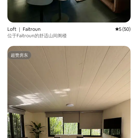
Loft ｜ Faitroun
平均评分 5
5 (50)
位于Faitroun的舒适山间阁楼
超赞房东
超赞房东