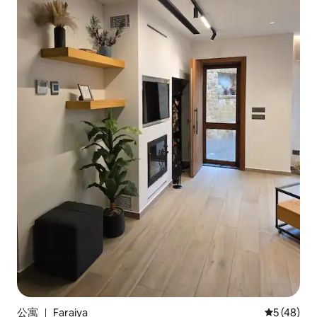
公寓 ｜ Faraiya
平均评分 5
5 (48)