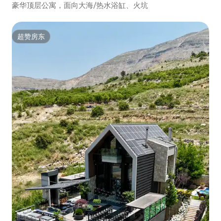
豪华顶层公寓，面向大海/热水浴缸、火坑
超赞房东
超赞房东