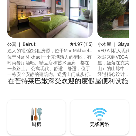
公寓 ｜ Beirut
平均评分 4.97 分（满分 5 分），
4.97 (115)
小木屋 ｜ Qlayaat
迷人的1卧室出租房源，位于Mar Mikhael -
VEGA |私人现
101
位于Mar Mikhael一个充满活力的街区，有
欢迎来到VEGA，
时尚餐厅酒吧、精品店和艺术画廊，都在
屋，坐落在克莱亚特（
一条路上。 公寓现代、舒适、舒适，位于
山）的山脉中，景色迷
一栋安全安静的建筑内。送货上门或步行
经过精心设计，适
在芒特莱巴嫩深受欢迎的度假屋便利设施
前往Grab 'n' Go ，就在附近。 步行15分钟
夜晚，距离Kleia
即可抵达苏索克博物馆（ Sursok Museum
Faraya/Mzaa
）。步行即可抵达Kalei、Sip Café和souk
鲁特30分钟 2卧2卫120平方米的小屋配备
el Tayeb。 前往高速公路很方便。开车5分
设备齐全的厨房、
钟即可抵达Badaro。8分钟即可抵达海滨
智能电视和洗衣房
竞技场，您可以在海边散步。
也适合周末度假
厨房
无线网络