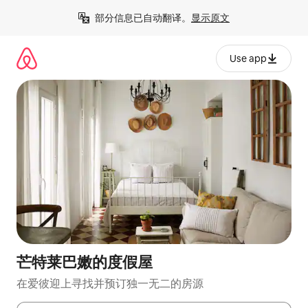
跳
部分信息已自动翻译。
显示原文
至
内
容
Use app
芒特莱巴嫩的度假屋
在爱彼迎上寻找并预订独一无二的房源