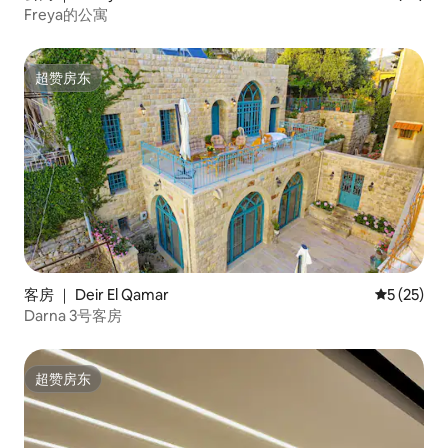
Freya的公寓
超赞房东
超赞房东
客房 ｜ Deir El Qamar
平均评分 5
5 (25)
Darna 3号客房
超赞房东
超赞房东