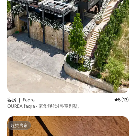
客房 ｜ Faqra
平均评分 5
5 (13)
OUREA faqra - 豪华现代4卧室别墅。
超赞房东
超赞房东