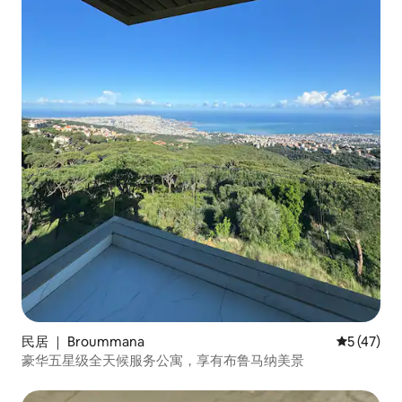
民居 ｜ Broummana
平均评分 5
5 (47)
豪华五星级全天候服务公寓，享有布鲁马纳美景