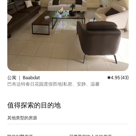
公寓 ｜ Baabdat
平均评分 4.9
4.95 (43)
巴布达特春日花园度假胜地|私密、安静、温馨
值得探索的目的地
其他类型的房源