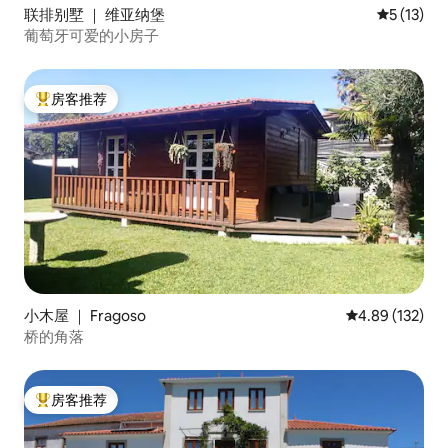
联排别墅 ｜ 维亚纳堡
平均评分 5
5 (13)
葡萄牙可爱的小房子
房客推荐
热门「房客推荐」
小木屋 ｜ Fragoso
平均评分 4.89
4.89 (132)
桥的角落
房客推荐
热门「房客推荐」