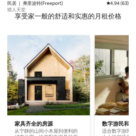
民居 ｜ 弗里波特(Freeport)
平均评分 4.94
4.94 (63)
猎人天堂
享受家一般的舒适和实惠的月租价格
家具齐全的房源
数字游民和旅
从宁静的山间小木屋到便利的
适合数字游民和