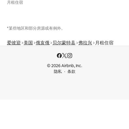
月租住宿
*某些地区和部分房源或有例外。
爱彼迎
美国
俄亥俄
贝尔蒙特县
弗拉兴
月租住宿
© 2026 Airbnb, Inc.
隐私
条款