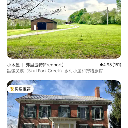
小木屋 ｜ 弗里波特(Freeport)
平均评分 4.95
4.95 (151)
骷髅叉溪（Skull Fork Creek）乡村小屋和狩猎旅馆
房客推荐
热门「房客推荐」