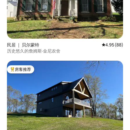
民居 ｜ 贝尔蒙特
平均评分 4.95
4.95 (88)
历史悠久的詹姆斯·金尼农舍
房客推荐
热门「房客推荐」