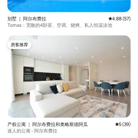
别墅 ｜ 阿尔布费拉
平均评分 4.88
4.88 (57)
Tomas：宽敞的4卧室、空调、烧烤、私人恒温泳池
房客推荐
房客推荐
产权公寓 ｜ 阿尔布费拉和奥略斯德阿瓜
平均评分 5
5 (39)
迷人的公寓 - 阿尔布费拉