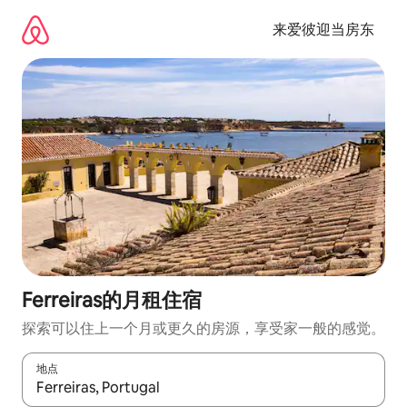
跳
至
来爱彼迎当房东
内
容
Ferreiras的月租住宿
探索可以住上一个月或更久的房源，享受家一般的感觉。
地点
如有搜索结果，请使用上下方向键查看，或通过点击或滑动手势浏