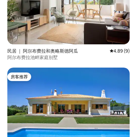
民居 ｜ 阿尔布费拉和奥略斯德阿瓜
平均评分 4.8
4.89 (9)
阿尔布费拉池畔家庭别墅
房客推荐
房客推荐