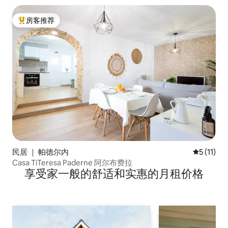
房客推荐
热门「房客推荐」
民居 ｜ 帕德尔内
平均评分 5
5 (11)
Casa TiTeresa Paderne 阿尔布费拉
享受家一般的舒适和实惠的月租价格