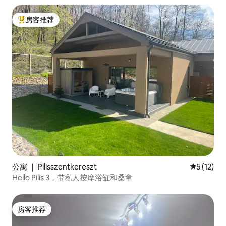
房客推荐
热门「房客推荐」
公寓 ｜ Pilisszentkereszt
平均评分 5
5 (12)
Hello Pilis 3，带私人按摩浴缸和桑拿
房客推荐
房客推荐