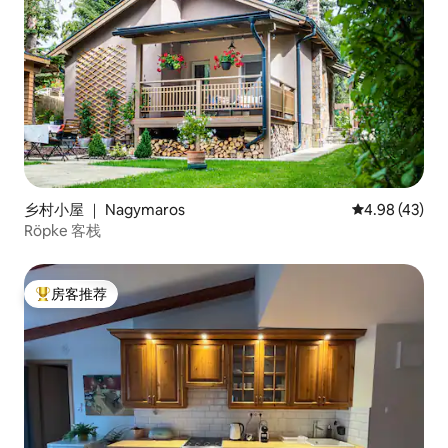
乡村小屋 ｜ Nagymaros
平均评分 4.9
4.98 (43)
Röpke 客栈
房客推荐
热门「房客推荐」