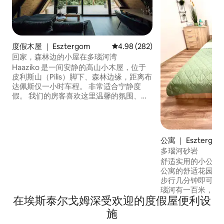
度假木屋 ｜ Esztergom
平均评分 4.98 分（满分 5 分），共
4.98 (282)
回家，森林边的小屋在多瑙河湾
Haaziko 是一间安静的高山小木屋，位于
皮利斯山（Pilis）脚下、森林边缘，距离布
达佩斯仅一小时车程。 非常适合宁静度
假。 我们的房客喜欢这里温馨的氛围、美
丽的全景、绿意盎然的环境以及丰富的徒
步路线选择。 小木屋坐落在近4,000平方
米的林地上，配有宽敞的花园、露台和户
外烧烤区。 如果您想在大自然中放松身
公寓 ｜ Esztergo
心、恢复活力，这里就是您的理想去处。
多瑙河砂岩
舒适实用的小公寓
公寓的舒适花园中
步行几分钟即可抵
瑙河有一百米，沿
在埃斯泰尔戈姆深受欢迎的度假屋便利设
往市中心的长廊，
梁。 我们可以步行
施
广场，这是一种很