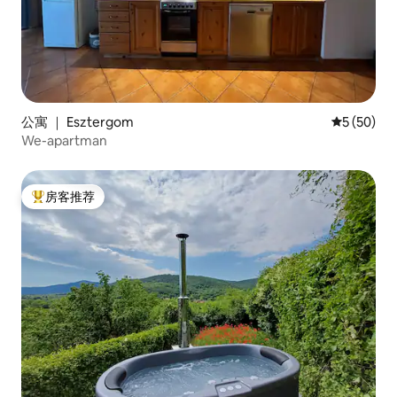
公寓 ｜ Esztergom
平均评分 5
5 (50)
We-apartman
房客推荐
热门「房客推荐」