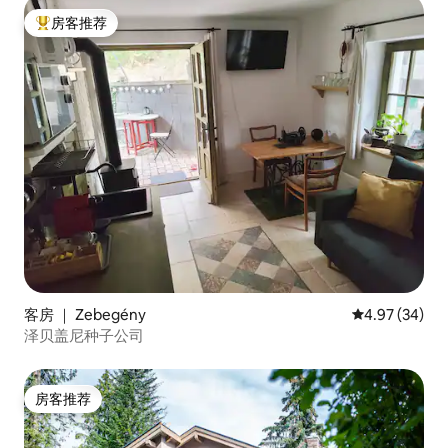
房客推荐
热门「房客推荐」
客房 ｜ Zebegény
平均评分 4.97
4.97 (34)
泽贝盖尼种子公司
房客推荐
房客推荐