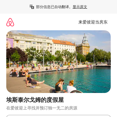
跳
部分信息已自动翻译。
显示原文
至
内
容
来爱彼迎当房东
埃斯泰尔戈姆的度假屋
在爱彼迎上寻找并预订独一无二的房源