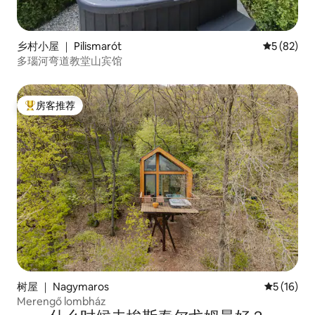
乡村小屋 ｜ Pilismarót
平均评分 5
5 (82)
多瑙河弯道教堂山宾馆
房客推荐
热门「房客推荐」
树屋 ｜ Nagymaros
平均评分 5
5 (16)
Merengő lombház