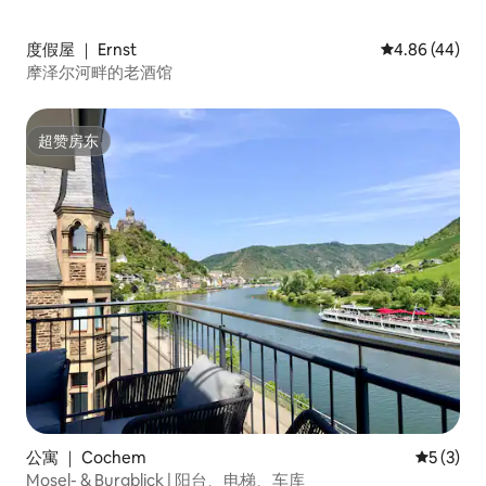
度假屋 ｜ Ernst
平均评分 4.86
4.86 (44)
摩泽尔河畔的老酒馆
超赞房东
超赞房东
公寓 ｜ Cochem
平均评分 
5 (3)
Mosel- & Burgblick | 阳台、电梯、车库