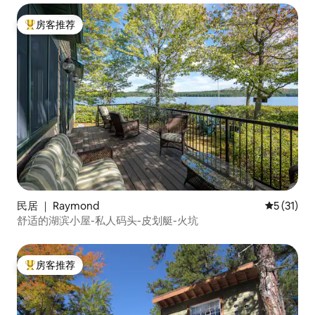
房客推荐
热门「房客推荐」
民居 ｜ Raymond
平均评分 5
5 (31)
舒适的湖滨小屋-私人码头-皮划艇-火坑
房客推荐
热门「房客推荐」