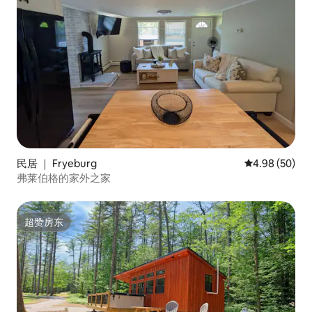
民居 ｜ Fryeburg
平均评分 4.98
4.98 (50)
弗莱伯格的家外之家
超赞房东
超赞房东