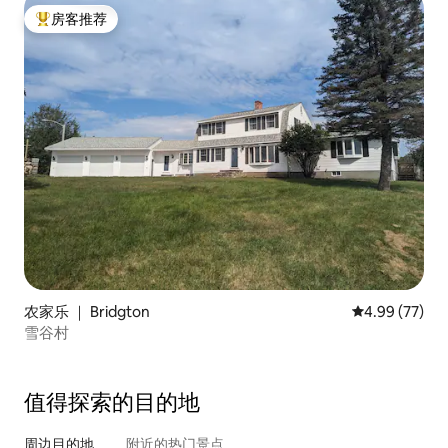
房客推荐
热门「房客推荐」
农家乐 ｜ Bridgton
平均评分 4.99
4.99 (77)
雪谷村
值得探索的目的地
周边目的地
附近的热门景点