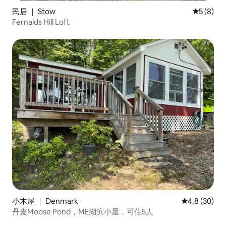
民居 ｜ Stow
平均评分 
5 (8)
Fernalds Hill Loft
小木屋 ｜ Denmark
平均评分 4.8
4.8 (30)
丹麦Moose Pond，ME湖滨小屋，可住5人