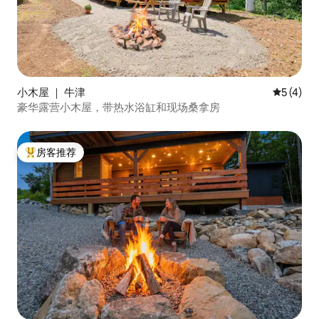
小木屋 ｜ 牛津
平均评分 
5 (4)
豪华露营小木屋，带热水浴缸和现场桑拿房
房客推荐
热门「房客推荐」