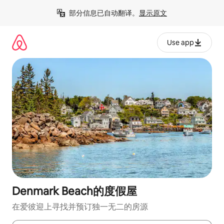
跳
部分信息已自动翻译。
显示原文
至
内
容
Use app
Denmark Beach的度假屋
在爱彼迎上寻找并预订独一无二的房源