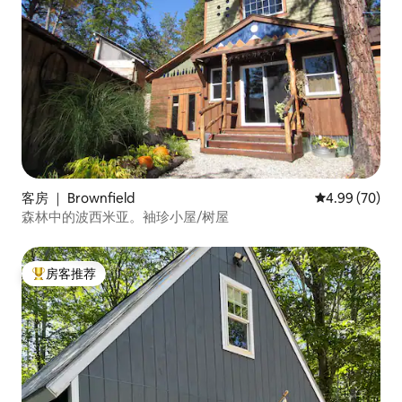
客房 ｜ Brownfield
平均评分 4.99
4.99 (70)
森林中的波西米亚。袖珍小屋/树屋
房客推荐
热门「房客推荐」