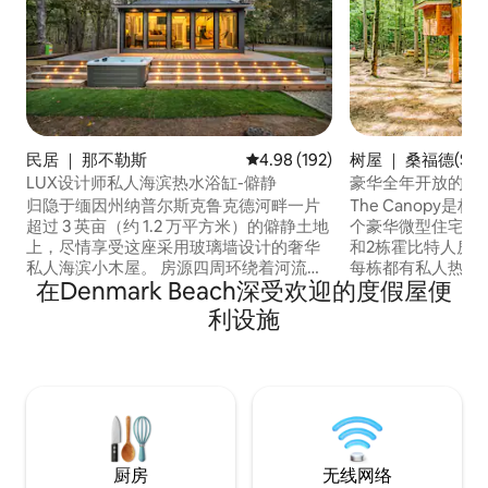
民居 ｜ 那不勒斯
平均评分 4.98 分（满分 5 分），共
4.98 (192)
树屋 ｜ 桑福德(Sanf
LUX设计师私人海滨热水浴缸-僻静
豪华全年开放的树
归隐于缅因州纳普尔斯克鲁克德河畔一片
The Canopy是构成Li
超过 3 英亩（约 1.2 万平方米）的僻静土地
个豪华微型住宅之
上，尽情享受这座采用玻璃墙设计的奢华
和2栋霍比特人房
私人海滨小木屋。 房源四周环绕着河流，
每栋都有私人热水
在Denmark Beach深受欢迎的度假屋便
提供完全的隐私，您拥有自己的沙滩，码
有五处住宅，请点击
头可直接通往塞巴戈湖（Sebago
侧的照片，然后点击
利设施
Lake），距离州立公园仅几分钟路程。 在
座占地15英亩的
全年开放的热水浴池、户外淋浴间、吊床
德池塘（ Littlefi
或透明壁炉旁放松身心。 豪华卫生间，配
前往缅因州北部森
备加热地板和带观景窗的宽敞步入式淋浴
缅因州南部的所有
间。 配备空调，欢迎携带宠物前来。绝佳
的宁静度假胜地——来这里充电吧！
厨房
无线网络