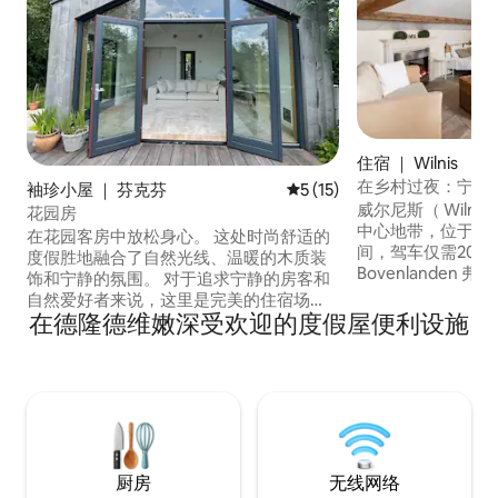
住宿 ｜ Wilnis
在乡村过夜：宁静
袖珍小屋 ｜ 芬克芬
平均评分 5 分（满分 5 分），
5 (15)
威尔尼斯（ Wiln
花园房
中心地带，位于阿
在花园客房中放松身心。 这处时尚舒适的
间，驾车仅需20分钟。 Aa
度假胜地融合了自然光线、温暖的木质装
Bovenlanden
饰和宁静的氛围。 对于追求宁静的房客和
栋设施齐全的房屋
自然爱好者来说，这里是完美的住宿场
无论您是在阿姆斯
在德隆德维嫩深受欢迎的度假屋便利设施
所，也是阅读或在徒步后放松身心的理想
想要寻找宁静安谧
之选。 位于维恩克芬湖（Vinkeveense
或骑自行车，带孩
lakes）对面，有多条步行和骑车路线。 花
钓鱼或打高尔夫球
园房配备咖啡/茶、空调、冰箱、Netflix、
求。 也适合长期入住。 布局：请参阅「空
JBL和独木舟。 旅游税为每人每晚3.80。
间」
（0736 AEE1 D484 F911 92EA）
厨房
无线网络