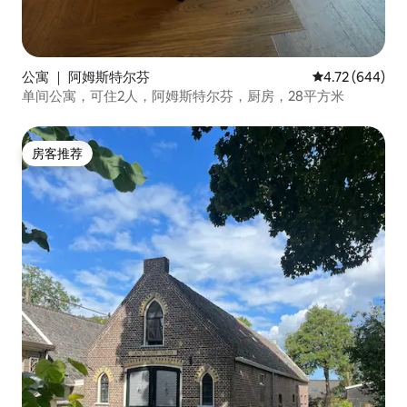
公寓 ｜ 阿姆斯特尔芬
平均评分 4.72
4.72 (644)
单间公寓，可住2人，阿姆斯特尔芬，厨房，28平方米
房客推荐
房客推荐