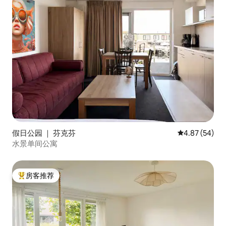
假日公园 ｜ 芬克芬
平均评分 4.87
4.87 (54)
水景单间公寓
房客推荐
热门「房客推荐」