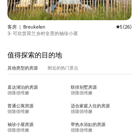
客房 ｜ Breukelen
平均评分 5
5 (26)
3- 可欣赏荷兰乡村全景的袖珍小屋
值得探索的目的地
其他类型的房源
附近的热门景点
直达湖泊的房源
联排别墅房源
德隆德维嫩
德隆德维嫩
普通公寓房源
适合家庭入住的房源
德隆德维嫩
德隆德维嫩
袖珍小屋房源
带热水浴缸的房源
德隆德维嫩
德隆德维嫩