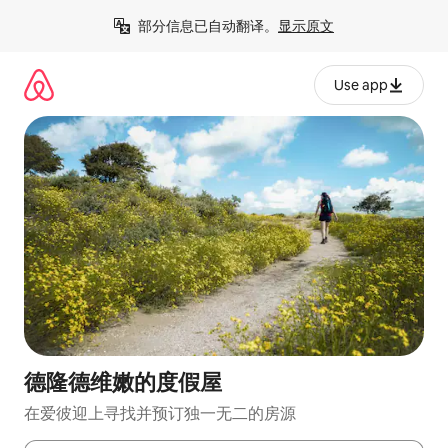
跳
部分信息已自动翻译。
显示原文
至
内
容
Use app
德隆德维嫩的度假屋
在爱彼迎上寻找并预订独一无二的房源