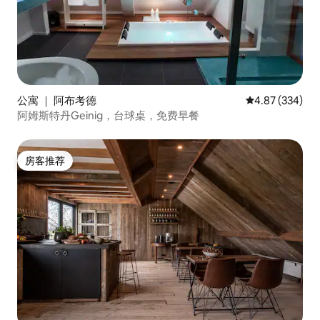
公寓 ｜ 阿布考德
平均评分 4.87
4.87 (334)
阿姆斯特丹Geinig，台球桌，免费早餐
房客推荐
房客推荐