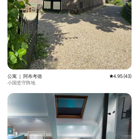
公寓 ｜ 阿布考德
平均评分 4.9
4.95 (43)
小国坚守阵地