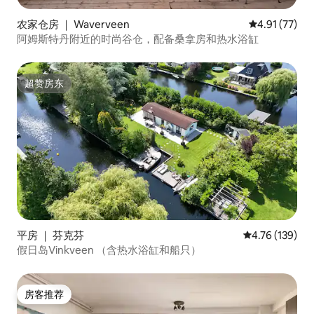
农家仓房 ｜ Waverveen
平均评分 4.9
4.91 (77)
阿姆斯特丹附近的时尚谷仓，配备桑拿房和热水浴缸
超赞房东
超赞房东
平房 ｜ 芬克芬
平均评分 4.76
4.76 (139)
假日岛Vinkveen （含热水浴缸和船只）
房客推荐
房客推荐