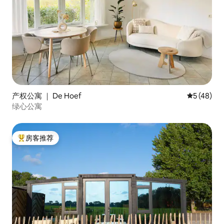
产权公寓 ｜ De Hoef
平均评分 5
5 (48)
绿心公寓
房客推荐
热门「房客推荐」