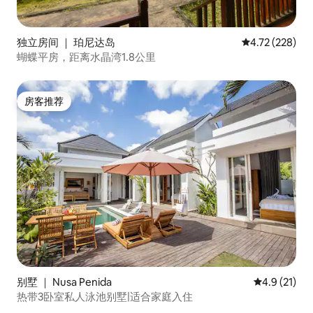
独立房间 ｜ 珀尼达岛
平均评分 4.72
4.72 (228)
蝴蝶平房，距离水晶湾1.8公里
房客推荐
房客推荐
别墅 ｜ Nusa Penida
平均评分 4.
4.9 (21)
热带3卧室私人泳池别墅|适合家庭入住