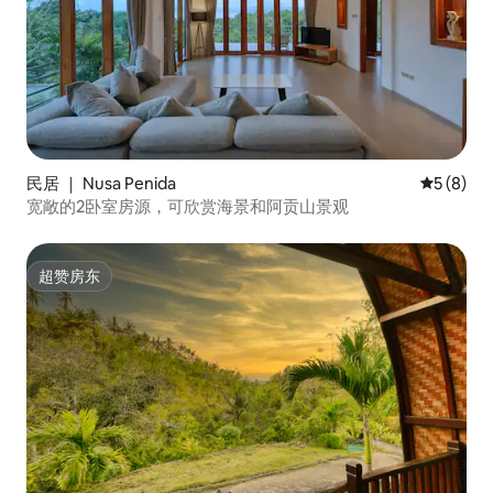
民居 ｜ Nusa Penida
平均评分 
5 (8)
宽敞的2卧室房源，可欣赏海景和阿贡山景观
超赞房东
超赞房东