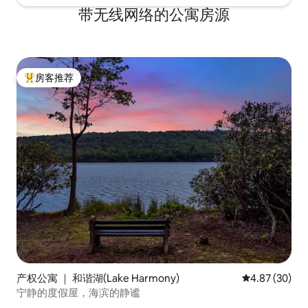
带无线网络的公寓房源
房客推荐
热门「房客推荐」
产权公寓 ｜ 和谐湖(Lake Harmony)
平均评分 4.87
4.87 (30)
宁静的度假屋，海滨的静谧