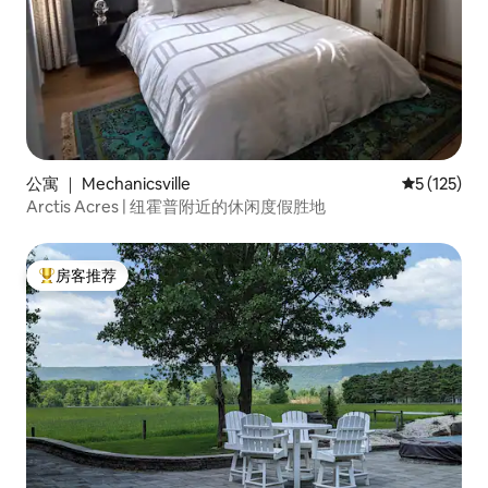
公寓 ｜ Mechanicsville
平均评分 5 
5 (125)
Arctis Acres | 纽霍普附近的休闲度假胜地
房客推荐
热门「房客推荐」