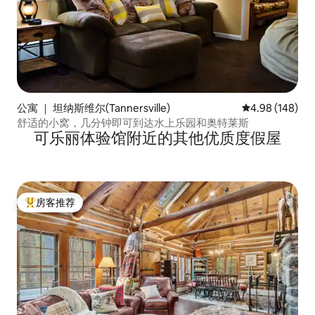
公寓 ｜ 坦纳斯维尔(Tannersville)
平均评分 4.98
4.98 (148)
舒适的小窝，几分钟即可到达水上乐园和奥特莱斯
可乐丽体验馆附近的其他优质度假屋
房客推荐
热门「房客推荐」