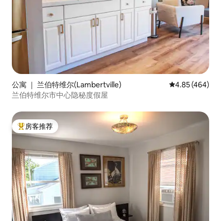
公寓 ｜ 兰伯特维尔(Lambertville)
平均评分 4.85
4.85 (464)
兰伯特维尔市中心隐秘度假屋
房客推荐
热门「房客推荐」