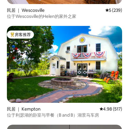
民居 ｜ Wescosville
平均评分 5 
5 (239)
位于Wescosville的Helen的家外之家
房客推荐
热门「房客推荐」
民居 ｜ Kempton
平均评分 4.98
4.98 (517)
位于利瑟湖的卧室与早餐（B and B）湖景马车房