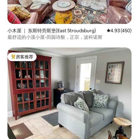
小木屋 ｜ 东斯特劳斯堡(East Stroudsburg)
平均评分 4.93
4.93 (450)
最舒适的小溪小屋-田园诗般，正宗，波科诺斯
房客推荐
热门「房客推荐」