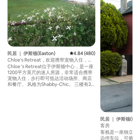
民居 ｜ 伊斯顿(Easton)
平均评分 4.84 分（满分 5 分），共
4.84 (480)
Chloe's Retreat，欢迎携带宠物入住，
2700平方英尺带围栏的院子
Chloe 's Retreat位于伊斯顿中心，是一座
1200平方英尺的迷人房源，非常适合携带
宠物入住，步行即可抵达活动场所、商店
和餐厅。 风格为Shabby-Chic。 三楼有2
间卧室、1.5个卫生间、阳光房、额外游戏
室/游戏室。 半封闭的户外100平方英尺露
台和一个大型围栏，位于2700平方英尺的
院子里。 无线网络、Roku电视、洗衣机/
烘干机、咖啡机。 主卧- 1张全尺寸床（非
民居 ｜ 伊斯顿(East
1.8米宽双人床） 第二间卧室-折叠床- 2张
客房
单人床 全功能卫生间，半个卫生间
客栈是一座独立的
边停车位，可俯瞰