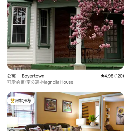
公寓 ｜ Boyertown
平均评分 4.98
4.98 (120)
可爱的1卧室公寓-Magnolia House
房客推荐
热门「房客推荐」