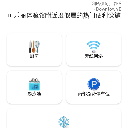
利哈伊河。 距离
（Downtown E
可乐丽体验馆附近度假屋的热门便利设施
（Delaware Riv
River）仅几步
（Lafayette Co
用主要路线，距伯
敦约20英里，距费
75英里。 这栋可
的绝佳家园，或是
厨房
无线网络
游泳池
内部免费停车位