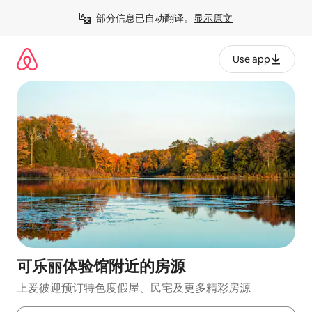
跳
部分信息已自动翻译。
显示原文
至
内
容
Use app
可乐丽体验馆附近的房源
上爱彼迎预订特色度假屋、民宅及更多精彩房源