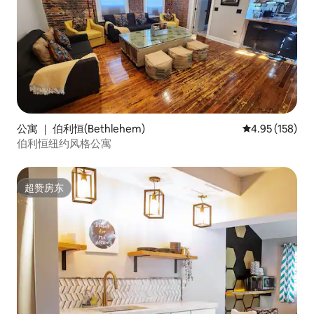
公寓 ｜ 伯利恒(Bethlehem)
平均评分 4.95
4.95 (158)
伯利恒纽约风格公寓
超赞房东
超赞房东