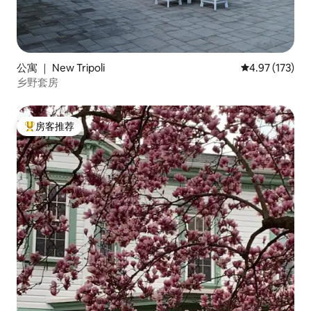
公寓 ｜ New Tripoli
平均评分 4.97
4.97 (173)
乡野套房
房客推荐
热门「房客推荐」