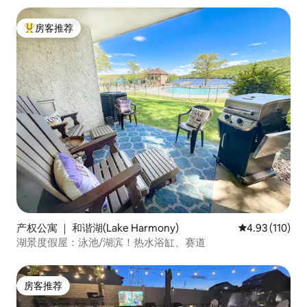
房客推荐
热门「房客推荐」
产权公寓 ｜ 和谐湖(Lake Harmony)
平均评分 4.93
4.93 (110)
湖景度假屋：泳池/湖滨！热水浴缸、赛道
房客推荐
房客推荐