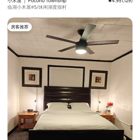
小木屋 ｜ Pocono Township
平均评分 4.95
4.95 (129)
临湖小木屋#5/休闲湖度假村
房客推荐
房客推荐