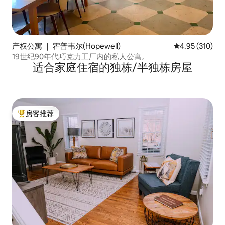
产权公寓 ｜ 霍普韦尔(Hopewell)
平均评分 4.95
4.95 (310)
19世纪90年代巧克力工厂内的私人公寓。
适合家庭住宿的独栋/半独栋房屋
房客推荐
热门「房客推荐」