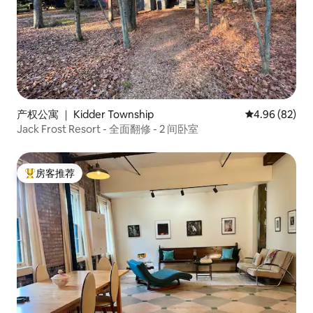
产权公寓 ｜ Kidder Township
平均评分 4.96
4.96 (82)
Jack Frost Resort - 全面翻修 - 2 间卧室
房客推荐
热门「房客推荐」