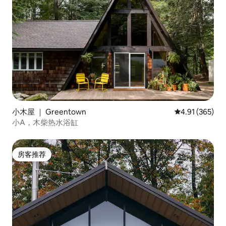
小木屋 ｜ Greentown
平均评分 4.91
4.91 (365)
小A，木柴热水浴缸
房客推荐
房客推荐