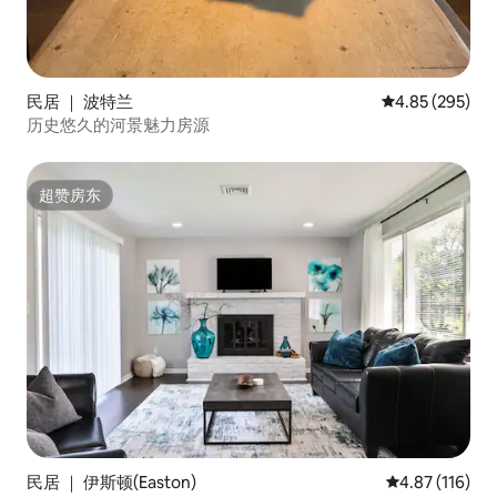
民居 ｜ 波特兰
平均评分 4.85
4.85 (295)
历史悠久的河景魅力房源
超赞房东
超赞房东
民居 ｜ 伊斯顿(Easton)
平均评分 4.87
4.87 (116)