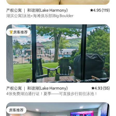
产权公寓 ｜ 和谐湖(Lake Harmony)
平均评分 4.95
4.95 (119)
湖滨公寓|泳池+海滩俱乐部|Big Boulder
房客推荐
热门「房客推荐」
产权公寓 ｜ 和谐湖(Lake Harmony)
平均评分 4.9
4.93 (55)
4张免费湖泊通行证！夏季——可直接步行前往泳池！
房客推荐
房客推荐