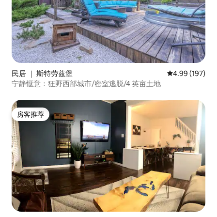
民居 ｜ 斯特劳兹堡
平均评分 4.99
4.99 (197)
宁静惬意：狂野西部城市/密室逃脱/4 英亩土地
房客推荐
房客推荐