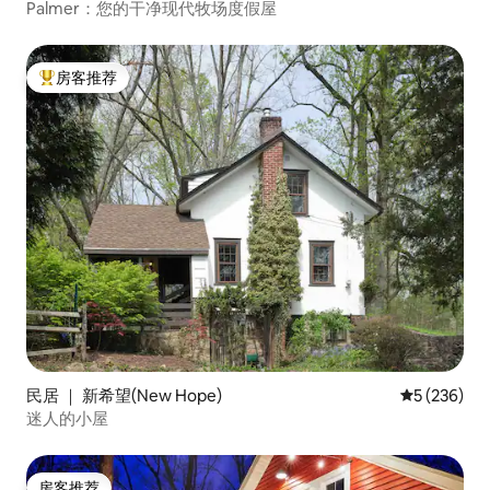
Palmer：您的干净现代牧场度假屋
房客推荐
热门「房客推荐」
民居 ｜ 新希望(New Hope)
平均评分 5 
5 (236)
迷人的小屋
房客推荐