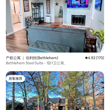
产权公寓 ｜ 伯利恒(Bethlehem)
平均评分 4.92
4.92 (170)
Bethlehem Steel Suite - 1卧1卫公寓。
房客推荐
房客推荐