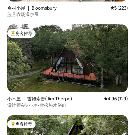
乡村小屋 ｜ Bloomsbury
平均评分 5 
5 (223)
蓝月农场温泉屋
房客推荐
热门「房客推荐」
小木屋 ｜ 吉姆索普(Jim Thorpe)
平均评分 4.96
4.96 (129)
设计师A型小屋•雪松热水浴缸
房客推荐
热门「房客推荐」