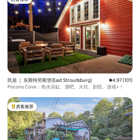
房客推荐
民居 ｜ 东斯特劳斯堡(East Stroudsburg)
平均评分 4.97
4.97 (101)
Pocono Cove：热水浴缸、酒吧、火坑、剧院、游戏+！
房客推荐
热门「房客推荐」