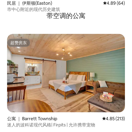
民居 ｜ 伊斯顿(Easton)
平均评分 4.89
4.89 (64)
市中心附近的现代历史建筑
带空调的公寓
超赞房东
超赞房东
公寓 ｜ Barrett Township
平均评分 4.85
4.85 (213)
迷人的波科诺现代风格| Firpits | 允许携带宠物