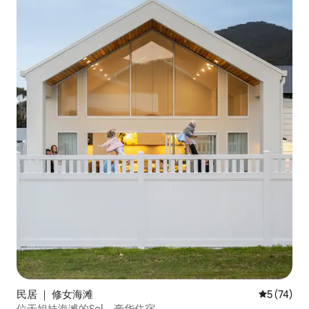
民居 ｜ 修女海滩
平均评分 5
5 (74)
位于姐妹海滩的Sol. - 豪华住宿