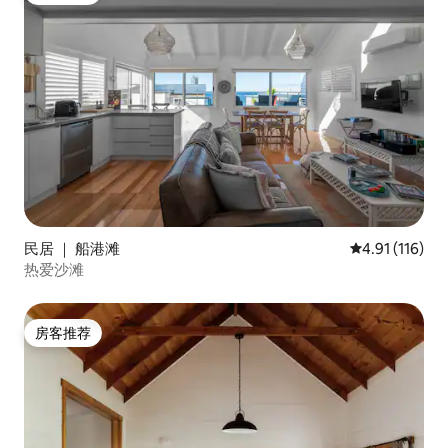
民居 ｜ 船港滩
平均评分 4.91
4.91 (116)
热爱沙滩
房客推荐
房客推荐