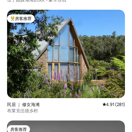
房客推荐
热门「房客推荐」
民居 ｜ 修女海滩
平均评分 4.91
4.91 (281)
布莱克伍德乡村
房客推荐
房客推荐