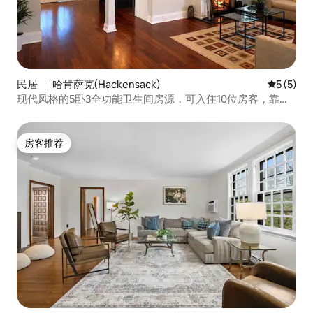
民居 ｜ 哈肯萨克(Hackensack)
平均评分 
5 (5)
现代风格的5卧3全功能卫生间房源，可入住10位房客，靠近
纽约市
房客推荐
房客推荐