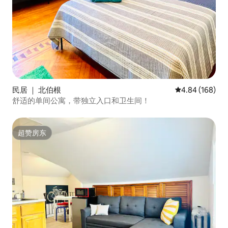
民居 ｜ 北伯根
平均评分 4.84
4.84 (168)
舒适的单间公寓，带独立入口和卫生间！
超赞房东
超赞房东