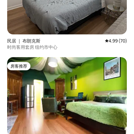
民居 ｜ 布朗克斯
平均评分 4.99
4.99 (70)
时尚客用套房 纽约市中心
房客推荐
房客推荐