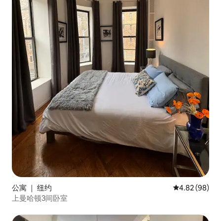
公寓 ｜ 纽约
平均评分 4.82
4.82 (98)
上曼哈顿3间卧室