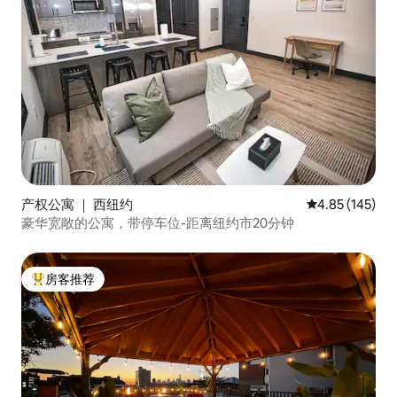
产权公寓 ｜ 西纽约
平均评分 4.85
4.85 (145)
豪华宽敞的公寓，带停车位-距离纽约市20分钟
房客推荐
热门「房客推荐」