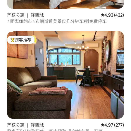
产权公寓 ｜ 泽西城
平均评分 4.93
4.93 (432)
⭐距离纽约市⭐布朗斯通美景仅几分钟车程|免费停车
房客推荐
热门「房客推荐」
产权公寓 ｜ 泽西城
平均评分 4.97
4.97 (277)