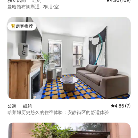
独立房间 ｜ 纽约
平均评分 4.95
4.95 (109)
曼哈顿布朗斯通- 2间卧室
房客推荐
热门「房客推荐」
公寓 ｜ 纽约
平均评分 4.8
4.86 (7)
哈莱姆历史悠久的住宿体验：安静街区的舒适体验