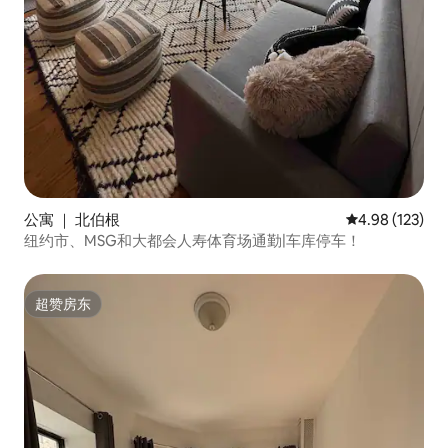
公寓 ｜ 北伯根
平均评分 4.98
4.98 (123)
纽约市、MSG和大都会人寿体育场通勤|车库停车！
超赞房东
超赞房东