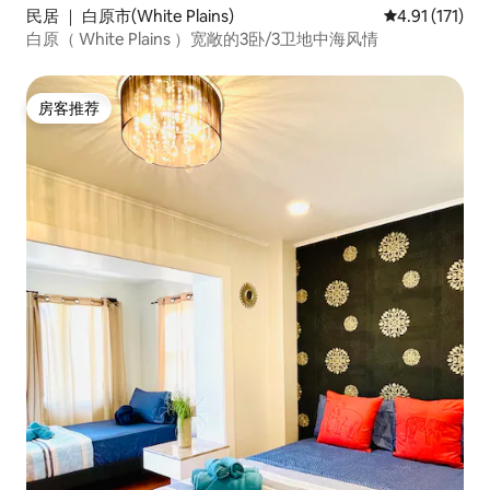
民居 ｜ 白原市(White Plains)
平均评分 4.91
4.91 (171)
白原（ White Plains ）宽敞的3卧/3卫地中海风情
房客推荐
房客推荐