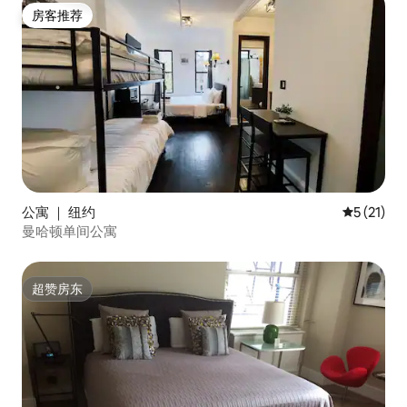
房客推荐
房客推荐
公寓 ｜ 纽约
平均评分 5
5 (21)
曼哈顿单间公寓
超赞房东
超赞房东