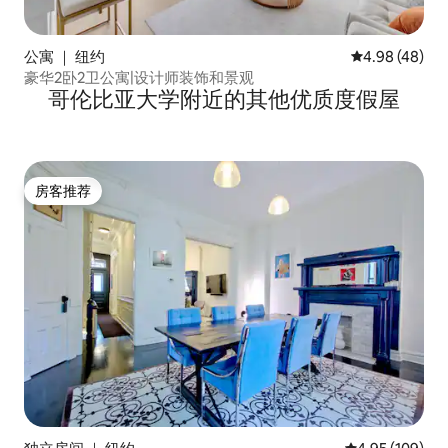
公寓 ｜ 纽约
平均评分 4.98
4.98 (48)
豪华2卧2卫公寓|设计师装饰和景观
哥伦比亚大学附近的其他优质度假屋
房客推荐
房客推荐