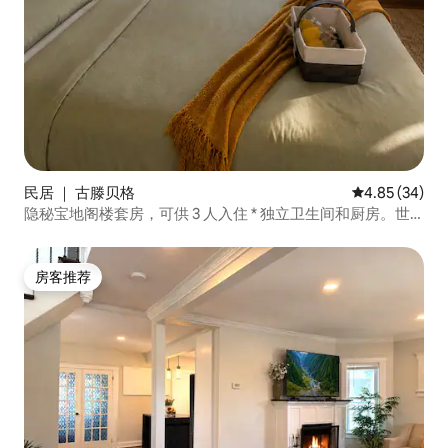
民居 ｜ 古滕贝格
平均评分 4.85
4.85 (34)
隐秘宝地阁楼套房，可供 3 人入住 * 独立卫生间和厨房。世
界杯
房客推荐
房客推荐