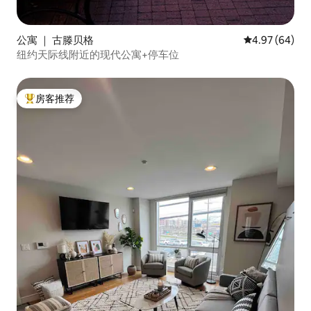
公寓 ｜ 古滕贝格
平均评分 4.97
4.97 (64)
纽约天际线附近的现代公寓+停车位
房客推荐
热门「房客推荐」