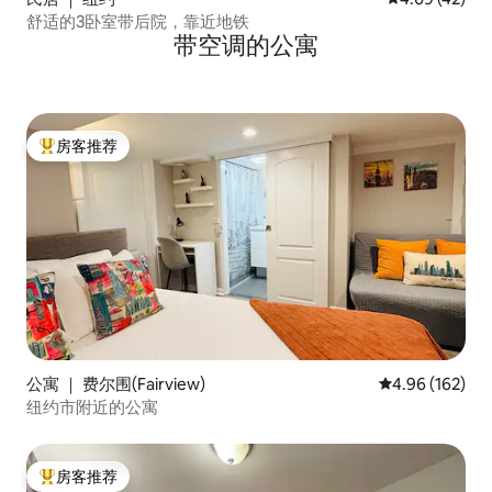
舒适的3卧室带后院，靠近地铁
带空调的公寓
房客推荐
热门「房客推荐」
公寓 ｜ 费尔围(Fairview)
平均评分 4.96
4.96 (162)
纽约市附近的公寓
房客推荐
热门「房客推荐」