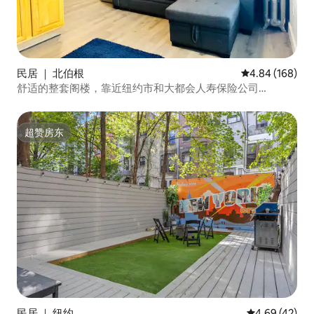
民居 ｜ 北伯根
平均评分 4.84
4.84 (168)
舒适的整套阁楼，靠近纽约市和大都会人寿保险公司
（MetLife）！
超赞房东
超赞房东
民居 ｜ 纽约
平均评分 4.6
4.69 (42)