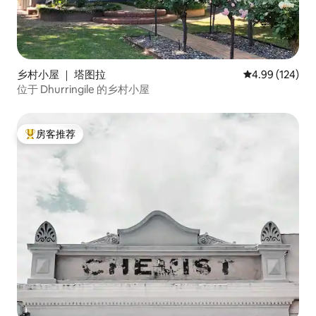
乡村小屋 ｜ 塔图拉
平均评分 4.99
4.99 (124)
位于 Dhurringile 的乡村小屋
房客推荐
热门「房客推荐」