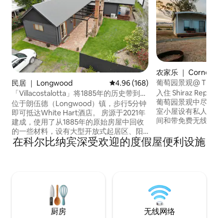
农家乐 ｜ Cornella
葡萄园景观@ The Sh
民居 ｜ Longwood
平均评分 4.96 分（满分 5 分），共
4.96 (168)
室）！
入住 Shiraz Re
「Villacostalotta」将1885年的历史带到现
葡萄园景观中尽情
在。
位于朗伍德（Longwood）镇，步行5分钟
室小屋设有私人露
即可抵达White Hart酒店。 房源于2021年
间和带免费无线网络的起
建成，使用了从1885年的原始房屋中回收
的酒窖门仅几步之
的一些材料，设有大型开放式起居区、阳
们的农场葡萄酒、
在科尔比纳宾深受欢迎的度假屋便利设施
台和露台、后院和前院空间（抱歉，不允
现场音乐表演。 Vineyard Views坐落在我
许携带宠物）。 靠近Nagambie、Avenel
们的酿酒厂和酿酒
和Euroa等城镇。 对面有铁路线，靠近当
Heathcote最
地企业Rockery和Longwood社区中心、当
Echuca和Shep
地酒庄Mitchellton、Tabilk、RPL、Fowle
's、Hide and Seek和Maygars。
厨房
无线网络