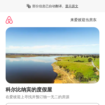
跳
部分信息已自动翻译。
显示原文
至
内
容
来爱彼迎当房东
科尔比纳宾的度假屋
在爱彼迎上寻找并预订独一无二的房源