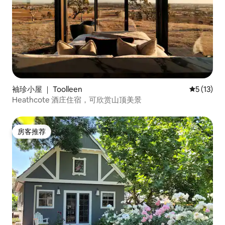
袖珍小屋 ｜ Toolleen
平均评分 5
5 (13)
Heathcote 酒庄住宿，可欣赏山顶美景
房客推荐
房客推荐