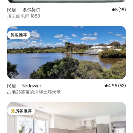
民居 ｜ 埃尔莫尔
平均评分 5
5 (18)
屠夫面包师 1888
房客推荐
房客推荐
民居 ｜ Sedgwick
平均评分 4.96
4.96 (53)
占地25英亩的湖畔土坯天堂
房客推荐
热门「房客推荐」