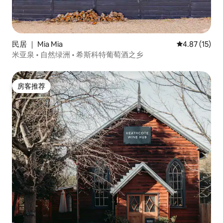
民居 ｜ Mia Mia
平均评分 4.8
4.87 (15)
米亚泉 • 自然绿洲 • 希斯科特葡萄酒之乡
房客推荐
房客推荐