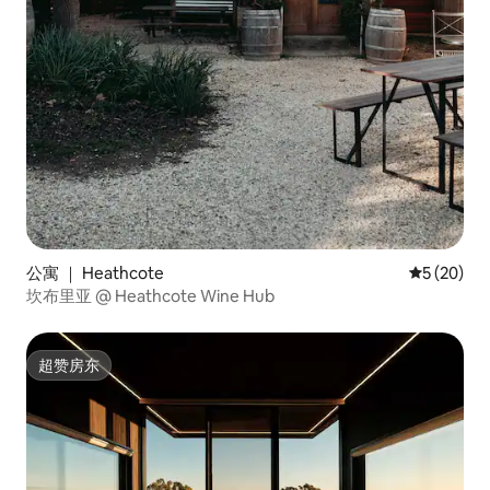
公寓 ｜ Heathcote
平均评分 5
5 (20)
坎布里亚 @ Heathcote Wine Hub
超赞房东
超赞房东