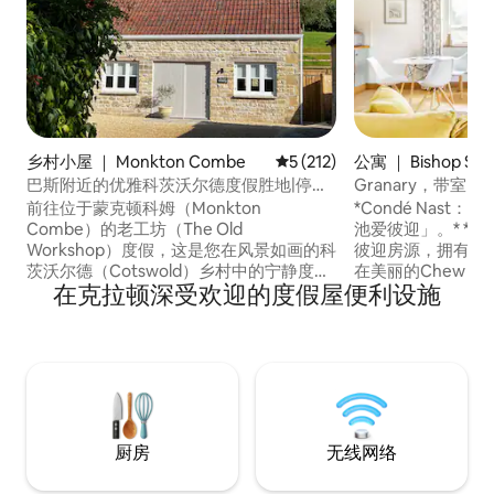
乡村小屋 ｜ Monkton Combe
平均评分 5 分（满分 5 分），共
5 (212)
公寓 ｜ Bishop Sut
巴斯附近的优雅科茨沃尔德度假胜地|停车
Granary，带
位和电动汽车
萨默塞特乡村
前往位于蒙克顿科姆（Monkton
*Condé Nas
Combe）的老工坊（The Old
池爱彼迎」。* *Go
Workshop）度假，这是您在风景如画的科
彼迎房源，拥有迷人
茨沃尔德（Cotswold）乡村中的宁静度假
在美丽的Chew Va
在克拉顿深受欢迎的度假屋便利设施
居所。 这座精美的石屋距离历史悠久的巴
验。谷仓（The G
斯仅几分钟路程，是与家人和朋友一起放
乡村，但距离巴斯
松身心的完美隐蔽之地。 从门口即可享受
都很近，是一座美
令人惊叹的步行和自行车骑行，并参观风
造，为您提供完美
景如画的村庄的温馨酒吧和运河边的咖啡
明亮宽敞，配有高
馆。 这间老车间式房源拥有自己的私人露
代家具、室内泳池
台花园、超高速无线网络、免费停车位和
电动车充电桩。
厨房
无线网络