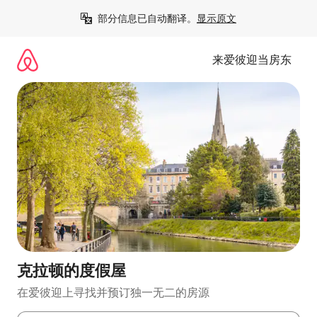
跳
部分信息已自动翻译。
显示原文
至
内
容
来爱彼迎当房东
克拉顿的度假屋
在爱彼迎上寻找并预订独一无二的房源