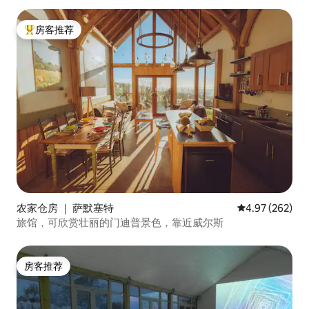
房客推荐
热门「房客推荐」
农家仓房 ｜ 萨默塞特
平均评分 4.97
4.97 (262)
旅馆，可欣赏壮丽的门迪普景色，靠近威尔斯
房客推荐
房客推荐