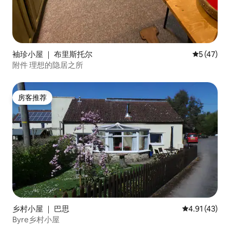
袖珍小屋 ｜ 布里斯托尔
平均评分 5
5 (47)
附件 理想的隐居之所
房客推荐
房客推荐
乡村小屋 ｜ 巴思
平均评分 4.9
4.91 (43)
Byre乡村小屋