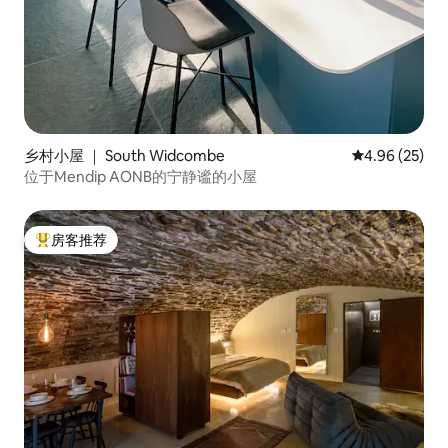
乡村小屋 ｜ South Widcombe
平均评分 4.96
4.96 (25)
位于Mendip AONB的宁静谧的小屋
房客推荐
热门「房客推荐」