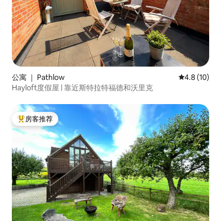
公寓 ｜ Pathlow
平均评分 4.8
4.8 (10)
Hayloft度假屋 | 靠近斯特拉特福德和沃里克
房客推荐
热门「房客推荐」