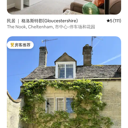
民居 ｜ 格洛斯特郡(Gloucestershire)
平均评分 5 
5 (111)
The Nook, Cheltenham, 市中心-停车场和花园
房客推荐
热门「房客推荐」