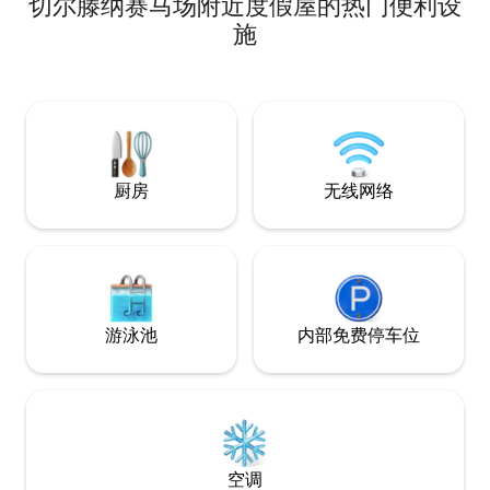
切尔滕纳赛马场附近度假屋的热门便利设
间。 该公寓非常适合情侣入住，可供 2 人
舒适入住，如果需
施
单人床，最多可供 
我们准备单人床，
我与儿子 Patrick
Rachel 一起共
间，我们很乐意为
厨房
无线网络
游泳池
内部免费停车位
空调