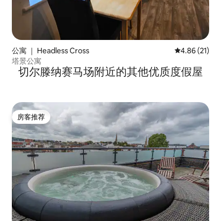
公寓 ｜ Headless Cross
平均评分 4.8
4.86 (21)
塔景公寓
切尔滕纳赛马场附近的其他优质度假屋
房客推荐
房客推荐