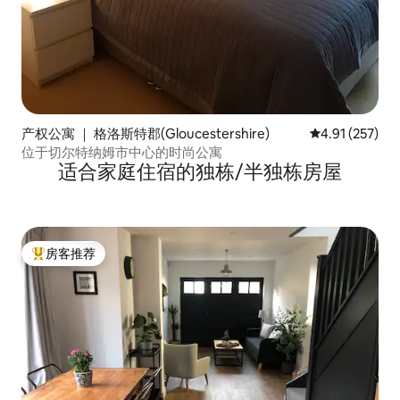
产权公寓 ｜ 格洛斯特郡(Gloucestershire)
平均评分 4.91
4.91 (257)
位于切尔特纳姆市中心的时尚公寓
适合家庭住宿的独栋/半独栋房屋
房客推荐
热门「房客推荐」