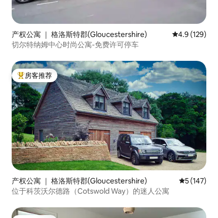
产权公寓 ｜ 格洛斯特郡(Gloucestershire)
平均评分 4.9
4.9 (129)
切尔特纳姆中心时尚公寓-免费许可停车
房客推荐
热门「房客推荐」
产权公寓 ｜ 格洛斯特郡(Gloucestershire)
平均评分 5 
5 (147)
位于科茨沃尔德路（Cotswold Way）的迷人公寓