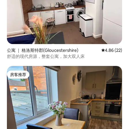
公寓 ｜ 格洛斯特郡(Gloucestershire)
平均评分 4.86
4.86 (22)
舒适的现代房源，整套公寓，加大双人床
房客推荐
房客推荐