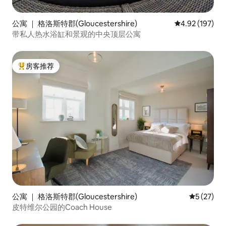
公寓 ｜ 格洛斯特郡(Gloucestershire)
平均评分 4.92
4.92 (197)
带私人热水浴缸和景观的中央顶层公寓
房客推荐
热门「房客推荐」
公寓 ｜ 格洛斯特郡(Gloucestershire)
平均评分 5
5 (27)
皮特维尔公园的Coach House