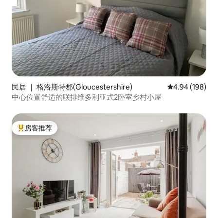
民居 ｜ 格洛斯特郡(Gloucestershire)
平均评分 4.94
4.94 (198)
中心位置舒适的联排维多利亚式2卧室乡村小屋
房客推荐
热门「房客推荐」