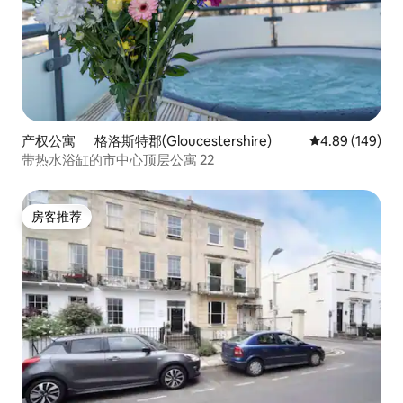
产权公寓 ｜ 格洛斯特郡(Gloucestershire)
平均评分 4.89
4.89 (149)
带热水浴缸的市中心顶层公寓 22
房客推荐
房客推荐