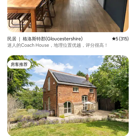
民居 ｜ 格洛斯特郡(Gloucestershire)
平均评分 5 
5 (315)
迷人的Coach House，地理位置优越，评分很高！
房客推荐
房客推荐