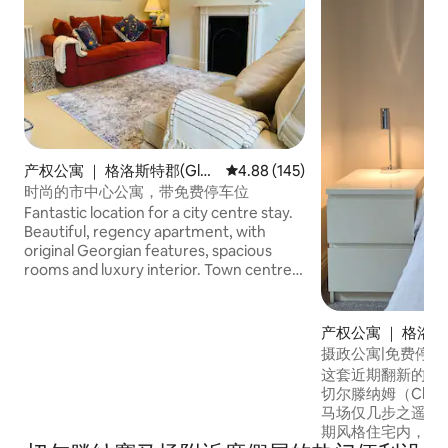
产权公寓 ｜ 格洛斯特郡(Glou
平均评分 4.88 分（满分 5 分），共
4.88 (145)
cestershire)
时尚的市中心公寓，带免费停车位
Fantastic location for a city centre stay.
Beautiful, regency apartment, with
original Georgian features, spacious
rooms and luxury interior. Town centre
location, 5 minute walk to John Lewis.
Also walking distance to Cheltenham
Racecourse. The apartment is fully
产权公寓 ｜ 格洛斯特
equipped with Wi-Fi, fully heated and
cestershire)
摄政公寓|免费停车
powerful water pressure! There are two
这套近期翻新的公
bedrooms, a fully equipped kitchen, one
切尔滕纳姆（Chel
bathroom, one luxury en-suite, This is a
马场仅几步之遥，
perfect base from which to explore
期风格住宅内，提
Cheltenham and the Cotswolds.