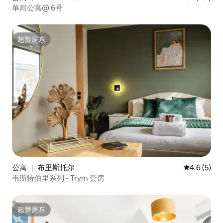
单间公寓@ 6号
超赞房东
超赞房东
公寓 ｜ 布里斯托尔
平均评分 4.
4.6 (5)
韦斯特伯里系列 - Trym 套房
超赞房东
超赞房东