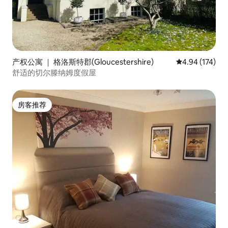
产权公寓 ｜ 格洛斯特郡(Gloucestershire)
平均评分 4.94
4.94 (174)
舒适的切尔滕纳姆度假屋
房客推荐
房客推荐