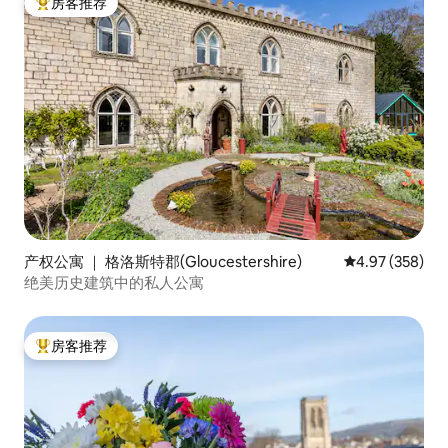
房客推荐
热门「房客推荐」
产权公寓 ｜ 格洛斯特郡(Gloucestershire)
平均评分 4.97
4.97 (358)
绝美历史建筑中的私人公寓
房客推荐
热门「房客推荐」