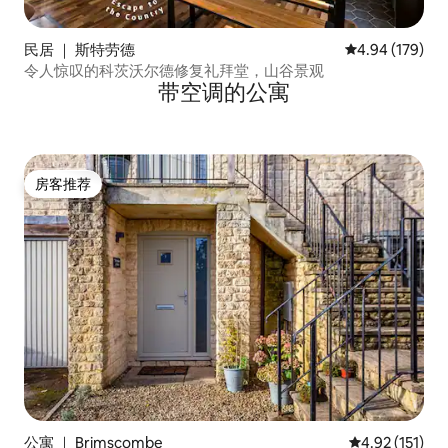
民居 ｜ 斯特劳德
平均评分 4.94
4.94 (179)
令人惊叹的科茨沃尔德修复礼拜堂，山谷景观
带空调的公寓
房客推荐
房客推荐
公寓 ｜ Brimscombe
平均评分 4.92
4.92 (151)