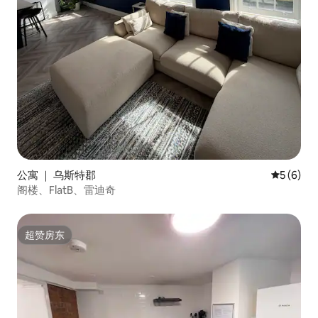
公寓 ｜ 乌斯特郡
平均评分 
5 (6)
阁楼、FlatB、雷迪奇
超赞房东
超赞房东