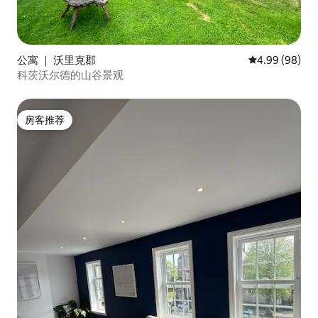
公寓 ｜ 沃里克郡
平均评分 4.99
4.99 (98)
科茨沃尔德的山谷景观
房客推荐
房客推荐