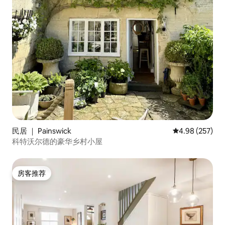
民居 ｜ Painswick
平均评分 4.98
4.98 (257)
科特沃尔德的豪华乡村小屋
房客推荐
房客推荐