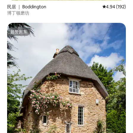
民居 ｜ Boddington
平均评分 4.94
4.94 (192)
博丁顿磨坊
超赞房东
超赞房东