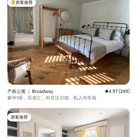
房客推荐
热门「房客推荐」
产权公寓 ｜ Broadway
平均评分 4.97
4.97 (249)
豪华1床，百老汇，科茨沃尔德。私人停车场
房客推荐
房客推荐