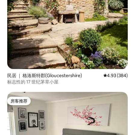
民居 ｜ 格洛斯特郡(Gloucestershire)
平均评分 4.93
4.93 (384)
标志性的 17 世纪茅草小屋
房客推荐
房客推荐