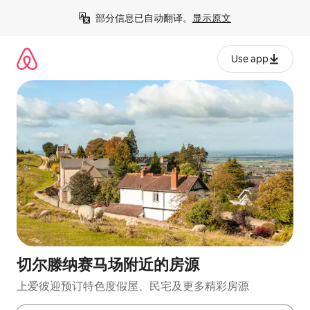
跳
部分信息已自动翻译。
显示原文
至
内
容
Use app
切尔滕纳赛马场附近的房源
上爱彼迎预订特色度假屋、民宅及更多精彩房源