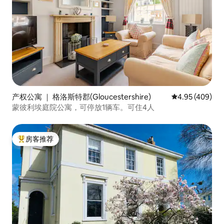
产权公寓 ｜ 格洛斯特郡(Gloucestershire)
平均评分 4.95
4.95 (409)
蒙彼利埃庭院公寓，可停放1辆车。可住4人
房客推荐
热门「房客推荐」