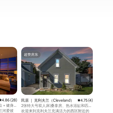
公寓 ｜
超赞房东
房客推
超赞房东
房客推
趣味双床
欢迎来到
一栋历史
城市的魅
便利设施。 ➹ 宽敞的市中心Loft 1
高速无线
全天候健
忆泡沫床
观看您最
平均评分 4.86 分（满分 5 分），共 28 条评价
4.86 (28)
民居 ｜ 克利夫兰（Cleveland）
平均评分 4.75 分（满
4.75 (4)
们非常喜
 + 健身
2张特大号双人床|桑拿房、热水浴缸和匹克
兰的住宿
球场
兰河爱彼
欢迎来到克利夫兰充满活力的西区附近的
们！