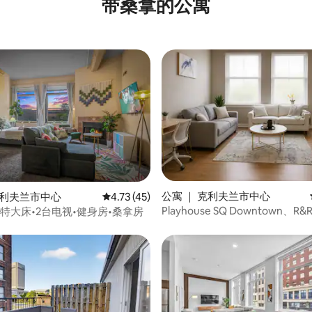
带桑拿的公寓
5 分），共 160 条评价
公寓 ｜ 克利夫兰市中心
克利夫兰市中心
平均评分 4.73 分（满分 5 分），共 45 条评价
4.73 (45)
Playhouse SQ Downtown、R&R
t •特大床•2台电视•健身房•桑拿房
所、CSU