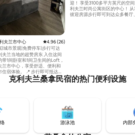
迎！ 享受3100多平方英尺的空间。 位于克
利夫兰时尚公寓街区的中心！ 从
彼迎房源步行即可到达众多餐厅
所和夜生活场所。 附近的河滨步
Riverwalk ）沿着海滨漫步，
滚名人堂（ Rock and Roll Hall of
）、克利夫兰水族馆（ Clevelan
 克利夫兰市中心
平均评分 4.96 分（满分 5 分），共 26 条评价
4.96 (26)
Aquarium ）、克利夫兰体育（ Cl
|城市景观|免费停车|步行可达
Sports ）和其他景点也只有很
兰当地的超赞房东 入住这间
带1间卧室和1间卫生间的Loft，
夫兰市中心，享受舒适、便利和
。 📍 步行即可抵达克
克利夫兰桑拿民宿的热门便利设施
景点： • 戏院广场 – 4分钟 •
12 分钟 • Rocket Arena – 14
t 4th Street – 16 分钟 • 蓝调之家
of Blues）：15分钟 • 克利夫兰诊
情侣、差旅人士、
、体育迷、音乐会观众和周末度
。
络
游泳池
内部