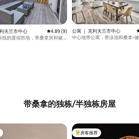
公寓 ｜ 克利夫兰市中心
克利夫兰市中心
平均评分 4.89 分（满分 5 分），共 9 条评价
4.89 (9)
中心地带公寓，带泳池和桑拿•健
际线的度假胜地，带桑拿房和健
中心
 5 分），共 9 条评价
带桑拿的独栋/半独栋房屋
房客推荐
热门「房客推荐」