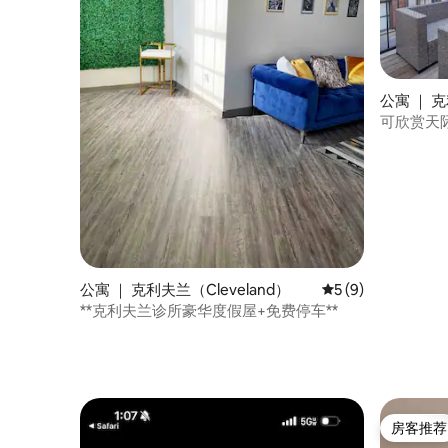
公寓 ｜ 
可欣赏天
身房
公寓 ｜ 克利夫兰（Cleveland）
平均评分 5 分（满分
5 (9)
**克利夫兰诊所豪华度假屋+免费停车**
房客推荐
房客推荐