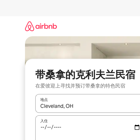
跳
至
内
容
带桑拿的克利夫兰民宿
在爱彼迎上寻找并预订带桑拿的特色民宿
地点
如有搜索结果，请使用上下方向键查看，或通过点
入住