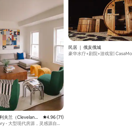
民居 ｜ 俄亥俄城
豪华水疗+剧院+游戏室| CasaMo
利夫兰（Clevelan
平均评分 4.96 分（满分 5 分），共 71 条评价
4.96 (71)
imary - 大型现代房源，灵感源自色