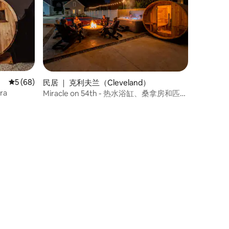
平均评分 5 分（满分 5 分），共 68 条评价
5 (68)
民居 ｜ 克利夫兰（Cleveland）
ra
Miracle on 54th - 热水浴缸、桑拿房和匹克
球