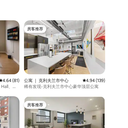
房客推荐
房客推荐
平均评分 4.64 分（满分 5 分），共 81 条评价
4.64 (81)
公寓 ｜ 克利夫兰市中心
平均评分 4.94 分（满分 
4.94 (139)
 Hall、诊
稀有发现-克利夫兰市中心豪华顶层公寓
房客推荐
房客推荐