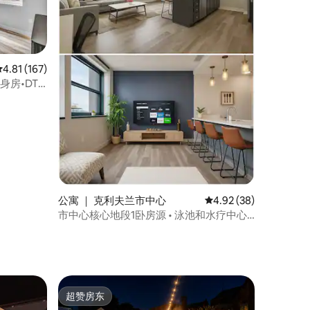
平均评分 4.81 分（满分 5 分），共 167 条评价
4.81 (167)
身房•DT
公寓 ｜ 克利夫兰市中心
平均评分 4.92 分（满分
4.92 (38)
市中心核心地段1卧房源 • 泳池和水疗中心 •
健身房
超赞房东
超赞房东