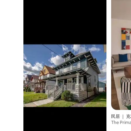
民居 ｜ 克
d）
The Pr
彩