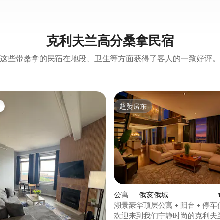
克利夫兰高分桑拿民宿
这些带桑拿的民宿在地段、卫生等方面获得了客人的一致好评。
超赞房东
超赞房东
 5 分），共 61 条评价
公寓 ｜ 俄亥俄城
湖景豪华顶层公寓 + 阳台 + 停车位
房
欢迎来到我们宁静时尚的克利夫