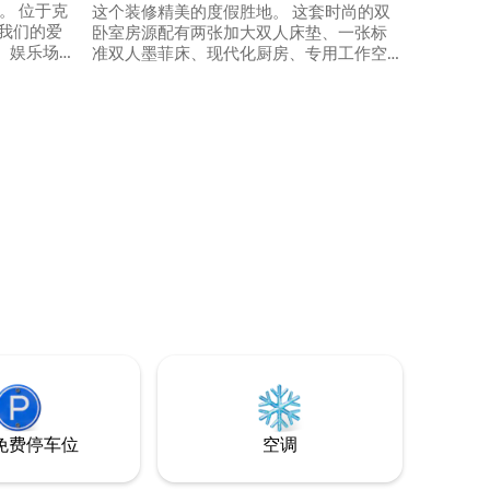
这个装修精美的度假胜地。 这套时尚的双
我们的爱
卧室房源配有两张加大双人床垫、一张标
、娱乐场
准双人墨菲床、现代化厨房、专用工作空
道（
间和快速无线网络。 您可以使用共用便利
而标志性的摇
设施，包括热水浴缸、桶式桑拿房、匹克
 Fame
球场、玉米洞和火坑，让您放松身心。 距
d
离俄亥俄城（ Ohio City ）、戈登广场（
eveland
Gordon Square ）、特里蒙特（ Tremont
短的车
）、西区市场（ West Side Market ）和克
利夫
免费停车位
空调