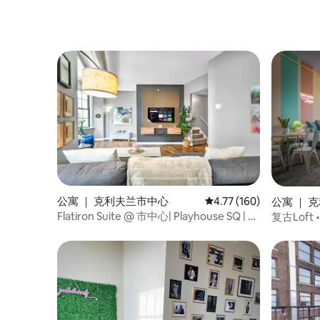
公寓 ｜ 克利夫兰市中心
平均评分 4.77 分（满分 
4.77 (160)
公寓 ｜ 
Flatiron Suite @ 市中心| Playhouse SQ | 泳
复古Lof
池+健身房