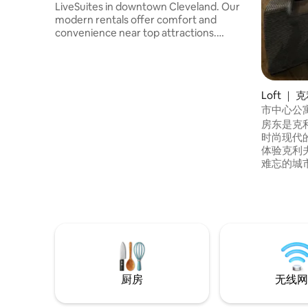
LiveSuites in downtown Cleveland. Our
modern rentals offer comfort and
convenience near top attractions.
Multiple stylish units are available, your
unit may vary slightly but will be equally
well designed. Enjoy the theater, sauna,
and rooftop club room. Parking is NOT
Loft ｜
included. Please note: construction noise
市中心公寓
may occur on weekdays.
房东是克利夫
时尚现代的
体验克利
难忘的城市住宿体验
利夫兰的热门
进步体育场 – 
分钟 • Eas
（House 
所 – 8分钟车程 非常适合
医疗住宿
假者入住
厨房
无线网