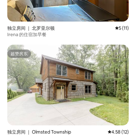
独立房间 ｜ 北罗亚尔顿
平均评分 5
5 (11)
Irena 的住宿加早餐
超赞房东
超赞房东
独立房间 ｜ Olmsted Township
平均评分 4.5
4.58 (12)