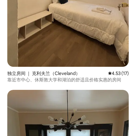
独立房间 ｜ 克利夫兰（Cleveland）
平均评分 4.5
4.53 (17)
靠近市中心、休斯敦大学和湖泊的舒适且价格实惠的房间