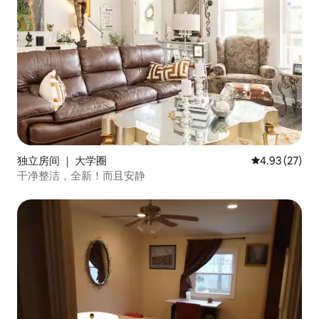
独立房间 ｜ 大学圈
平均评分 4.9
4.93 (27)
干净整洁，全新！而且安静