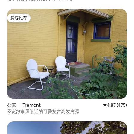
房客推荐
房客推荐
公寓 ｜ Tremont
平均评分 4.87
4.87 (475)
圣诞故事屋附近的可爱复古高效房源