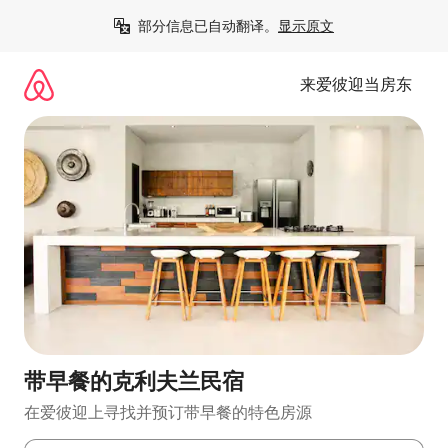
跳
部分信息已自动翻译。
显示原文
至
内
容
来爱彼迎当房东
带早餐的克利夫兰民宿
在爱彼迎上寻找并预订带早餐的特色房源