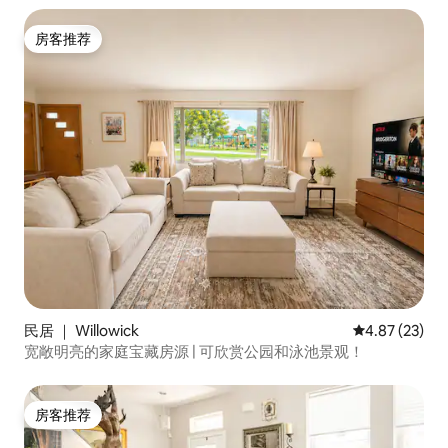
房客推荐
房客推荐
民居 ｜ Willowick
平均评分 4.8
4.87 (23)
宽敞明亮的家庭宝藏房源 | 可欣赏公园和泳池景观！
房客推荐
房客推荐