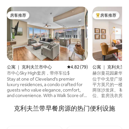
房客推荐
房客推荐
房客推荐
热门「房客推荐」
公寓 ｜ 克利夫兰市中心
平均评分 4.82 分（满分 5 分），
4.82 (79)
公寓 ｜ 克利夫兰（Cl
d）
市中心Sky High套房，带停车位$
赫尔曼花园豪华出
Stay at one of Cleveland’s premier
位于中戈登广场艺术
luxury residences, a condo crafted for
平方英尺的一楼独
guests who value elegance, comfort,
两张沙发床。 私人露台、（1）街外停车
and convenience. With a Walk Score of
位、套房洗衣房、
98/100, you’re only moments from the
网络。 步行即可抵达餐厅、咖啡馆、酒
city’s best dining, nightlife, and
吧、精品店、克利
克利夫兰带早餐房源的热门便利设施
attractions—then retreat to your
厦电影院、埃奇沃特公
private oasis to unwind in style. ✔️ Luxury
Centennial Lake 
2BR/2Bath Condo ✔️ Open-Concept
亥俄城、Hingeto
Living ✔️ Full Modern Kitchen ✔️ Smart
兰市中心仅几分钟