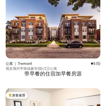
公寓 ｜ Tremont
平均评分 
5 (5)
俄亥俄州亨格镇豪华2卧/2卫公寓
带早餐的住宿加早餐房源
房客推荐
热门「房客推荐」