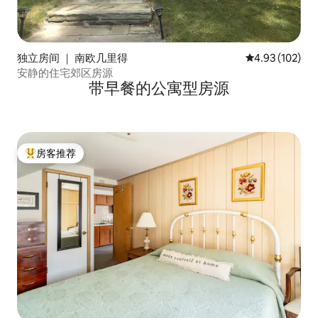
独立房间 ｜ 南欧几里得
平均评分 4.93
4.93 (102)
安静的住宅郊区房源
带早餐的公寓型房源
房客推荐
热门「房客推荐」