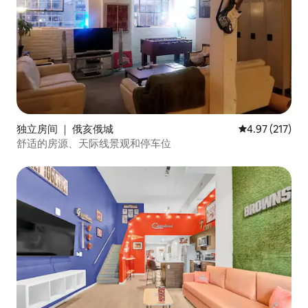
独立房间 ｜ 俄亥俄城
平均评分 4.97
4.97 (217)
舒适的房源、天际线景观和停车位