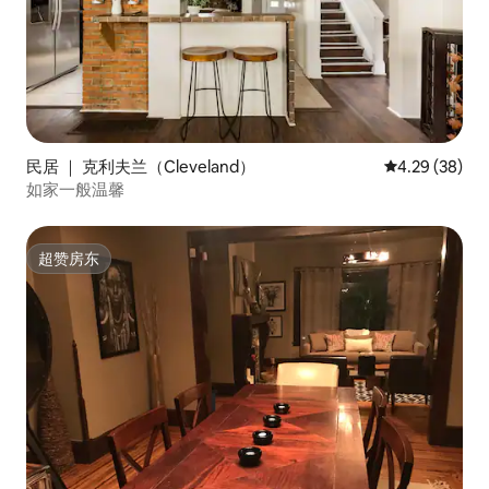
民居 ｜ 克利夫兰（Cleveland）
平均评分 4.29
4.29 (38)
如家一般温馨
超赞房东
超赞房东