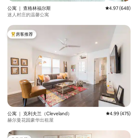
公寓 ｜ 查格林福尔斯
平均评分 4.97
4.97 (648)
迷人村庄的温馨公寓
房客推荐
热门「房客推荐」
公寓 ｜ 克利夫兰（Cleveland）
平均评分 4.99
4.99 (475)
赫尔曼花园豪华出租屋