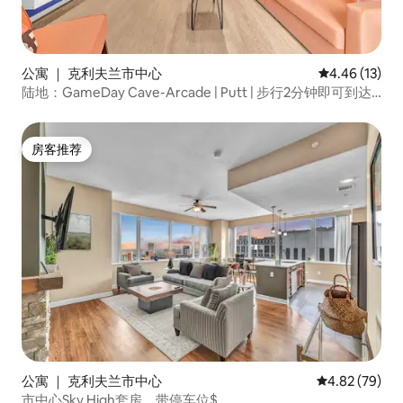
公寓 ｜ 克利夫兰市中心
平均评分 4.4
4.46 (13)
陆地：GameDay Cave-Arcade | Putt | 步行2分钟即可到达
体育场！
房客推荐
房客推荐
公寓 ｜ 克利夫兰市中心
平均评分 4.82
4.82 (79)
市中心Sky High套房，带停车位$