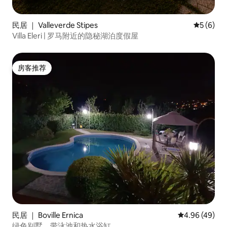
民居 ｜ Valleverde Stipes
平均评分 
5 (6)
Villa Eleri | 罗马附近的隐秘湖泊度假屋
房客推荐
房客推荐
民居 ｜ Boville Ernica
平均评分 4.96
4.96 (49)
绿色别墅，带泳池和热水浴缸