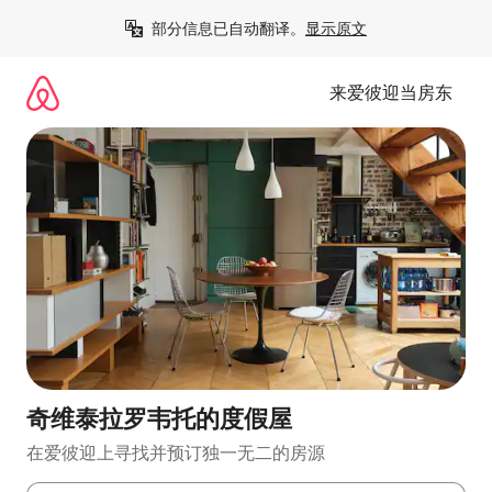
跳
部分信息已自动翻译。
显示原文
至
内
容
来爱彼迎当房东
奇维泰拉罗韦托的度假屋
在爱彼迎上寻找并预订独一无二的房源