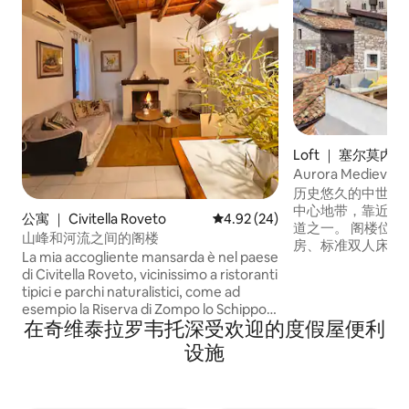
Loft ｜ 塞尔莫内塔
Aurora Medieval 
历史悠久的中世纪房屋
中心地带，靠近Cae
公寓 ｜ Civitella Roveto
平均评分 4.92 分（满分 5 分），
4.92 (24)
道之一。 阁楼位
山峰和河流之间的阁楼
房、标准双人床和
La mia accogliente mansarda è nel paese
浴间）。我们的房
di Civitella Roveto, vicinissimo a ristoranti
丽的景色。塞尔莫内塔
tipici e parchi naturalistici, come ad
常靠近宁法花园（Nin
esempio la Riserva di Zompo lo Schippo.
巴乌迪亚海滩（Saba
在奇维泰拉罗韦托深受欢迎的度假屋便利
Dal paese si raggiungono le più
隆加（Sperlong
importanti mete turistiche e
设施
（Terracina
naturalistiche abruzzesi grazie all'ottima
那不勒斯、佛罗伦
posizione del paese che è immerso nel
10分钟车程。
verde ma comodo da raggiungere.