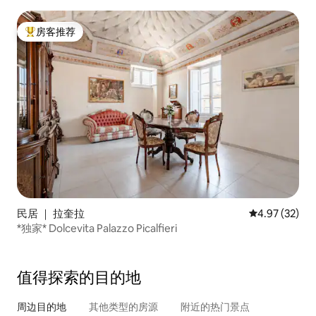
房客推荐
热门「房客推荐」
民居 ｜ 拉奎拉
平均评分 4.9
4.97 (32)
*独家* Dolcevita Palazzo Picalfieri
值得探索的目的地
周边目的地
其他类型的房源
附近的热门景点