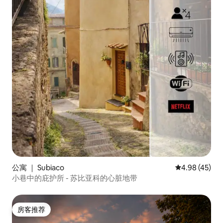
公寓 ｜ Subiaco
平均评分 4.9
4.98 (45)
小巷中的庇护所 - 苏比亚科的心脏地带
房客推荐
房客推荐