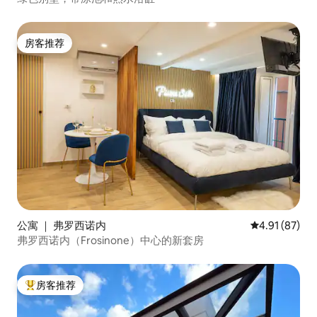
房客推荐
房客推荐
公寓 ｜ 弗罗西诺内
平均评分 4.9
4.91 (87)
弗罗西诺内（Frosinone）中心的新套房
房客推荐
热门「房客推荐」