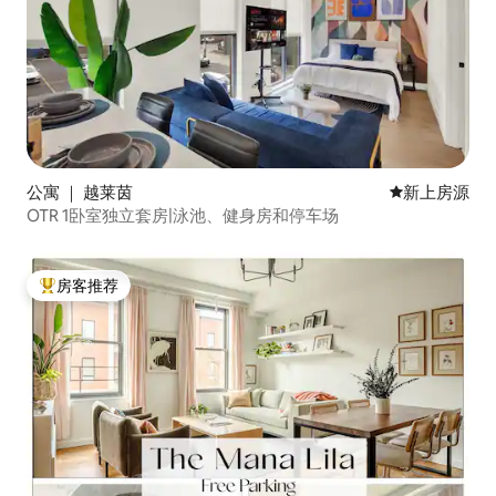
公寓 ｜ 越莱茵
新房源
新上房源
OTR 1卧室独立套房|泳池、健身房和停车场
房客推荐
热门「房客推荐」