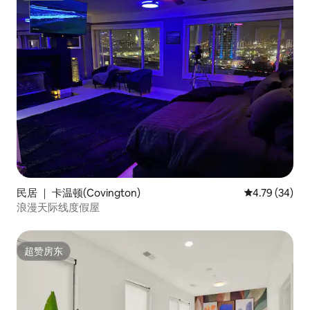
民居 ｜ 卡温顿(Covington)
平均评分 4.7
4.79 (34)
浪漫天际线度假屋
超赞房东
超赞房东