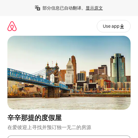
跳
部分信息已自动翻译。
显示原文
至
内
容
Use app
辛辛那提的度假屋
在爱彼迎上寻找并预订独一无二的房源