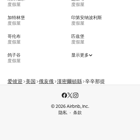
度假屋
度假屋
加特林堡
印第安纳波利斯
度假屋
度假屋
哥伦布
匹兹堡
度假屋
度假屋
鸽子谷
显示更多
度假屋
爱彼迎
美国
俄亥俄
漢密爾頓縣
辛辛那提
© 2026 Airbnb, Inc.
隐私
条款