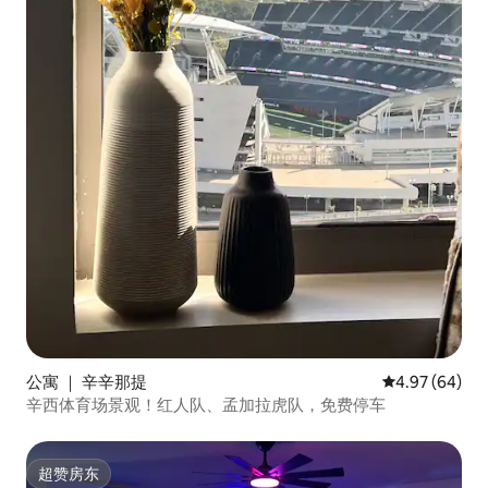
公寓 ｜ 辛辛那提
平均评分 4.97
4.97 (64)
辛西体育场景观！红人队、孟加拉虎队，免费停车
超赞房东
超赞房东