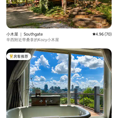
小木屋 ｜ Southgate
平均评分 4.96
4.96 (70)
辛西附近带桑拿的Kozy小木屋
房客推荐
热门「房客推荐」