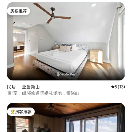
房客推荐
房客推荐
民居 ｜ 亚当斯山
平均评分 5
5 (13)
1卧室，毗邻修道院婚礼场地，带浴缸
房客推荐
热门「房客推荐」