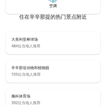
盛顿公园漫步，探索博物馆，在动物园度
空调
过美好一天。 有轨电车站2个街区外，步行
1分钟即可抵达葡萄街，步行3分钟即可抵
住在辛辛那提的热门景点附近
达主街。距离红人队/孟加拉队体育场1英
里，距离赌场0.3英里，距离当地市场0.5
英里。 我们的其他公寓：
https://airbnb.com/h/courtcondogreatlocation
优步、Lyft、租赁滑板车、步行、有轨电
车、红色租赁自行车，还可免费乘坐Gest
大美利坚棒球场
高尔夫球车（银行/OTR/彭德尔顿/赌场）-
484位当地人推荐
请致电预约（513-421-4378）或挥手下
车！
辛辛那堤动物和植物园
705位当地人推荐
佩科体育场
392位当地人推荐