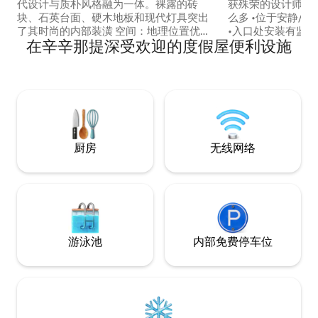
代设计与质朴风格融为一体。裸露的砖
获殊荣的设计师设计。 •爱彼迎市
块、石英台面、硬木地板和现代灯具突出
么多 •位于安静/安
了其时尚的内部装潢 空间：地理位置优
•入口处安装有监控
在辛辛那提深受欢迎的度假屋便利设施
越，可欣赏顶楼的城市天际线。阁楼设有
后，我们都会更换编程
加大双人床，主起居区设有标准双人折叠
Refined的「辛
沙发床垫。工作区配备舒适的椅子，可俯
源」之一 •步行/骑自行车/踏板车前往市中
瞰Vine和13街。主起居区配备40英寸智能
心/餐饮/购物、夜
电视，提供Netflix和高速无线网络。配备
孟加拉人 •距离机场20分钟 •快速抵达I-71
Nest恒温器、洗衣机和烘干机、咖啡机。
和I-75 •令人难
自助入住。 地理位置优越，可在顶楼欣赏
间
城市天际线。阁楼有加大双人床，主起居
厨房
无线网络
区有标准双人折叠沙发床垫。工作区配有
舒适的椅子，可俯瞰Vine街和13街。主起
居区配备55英寸智能电视，提供NETFLIX
和高速无线网络。配备NEST智能温控器
（中央供暖/空调）和天花板风扇，控制器
位于主起居区，并提供洗衣机和烘干机。
包括Keurig咖啡机和K-Cups咖啡和茶。自
游泳池
内部免费停车位
助入住。 停车位位于齐格勒公园车库，每
天8美元，或默西车库，每天10美元（最
近） 可通过电话或短信联系我，距离公寓
14分钟车程 公寓位于市中心，步行即可抵
达辛辛那提的一些理想餐厅、热闹酒吧、
精酿啤酒厂和高端购物中心。在附近的华