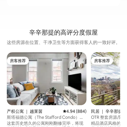
辛辛那提的高评分度假屋
这些房源在位置、干净卫生等方面获得客人的一致好评。
房客推荐
房客推荐
房客推荐
房客推荐
产权公寓 ｜ 越莱茵
平均评分 4.94 分（满分 5 分），共
4.94 (884)
民居 ｜ 辛辛那提
斯塔福德公寓（The Stafford Condo）。1
OTR 整套房源/院
张床/1个卫生间。地理位置无比优越
这套历史悠久的公寓刚刚翻修完毕，将现
精品酒店风格的辛