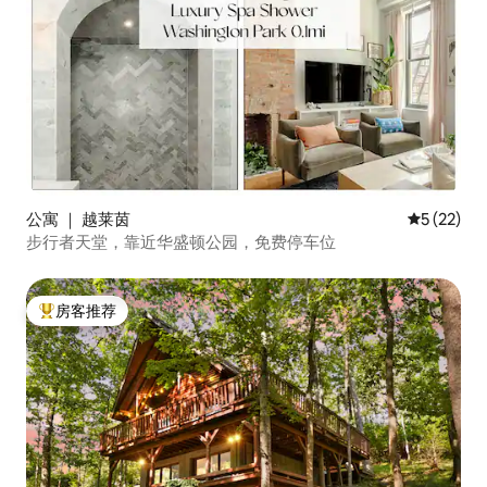
公寓 ｜ 越莱茵
平均评分 5
5 (22)
步行者天堂，靠近华盛顿公园，免费停车位
房客推荐
热门「房客推荐」