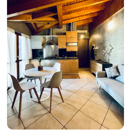
在我们地区，公共交通和出租车都不方
便。 Villa Pasta 别墅建于19世纪初，于
1830年由著名歌剧歌手Giuditta Pasta为几
位房客提供住宿空间。 在公园里建造了
FOL ：克莱利亚的工作室绘画，朱迪塔的
女儿，谁参加了布雷拉学院在米兰;咖啡
馆，一个小洞穴，在夏天凉爽;木制剧院，
朱迪塔练习唱歌。 这位著名哲学家的孙子
Wilhelm Locke船长在别墅前的湖区淹死在
他的妻子和其他客人面前。 后来，他的女
儿在他的记忆中竖立了一块墓碑。 在
Blevio的小墓地里，可以参观1865年去世
的Giuditta Pasta的坟墓。