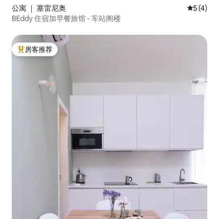
公寓 ｜ 塞雷尼奥
平均评分 
5 (4)
BEddy 住宿加早餐旅馆 - 车站阁楼
房客推荐
热门「房客推荐」