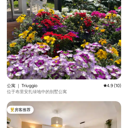
公寓 ｜ Triuggio
平均评分 4.9
4.9 (10)
位于布里安扎绿地中的别墅公寓
房客推荐
热门「房客推荐」