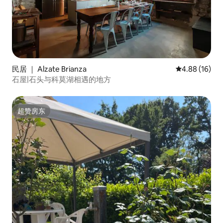
民居 ｜ Alzate Brianza
平均评分 4.8
4.88 (16)
石屋|石头与科莫湖相遇的地方
超赞房东
超赞房东