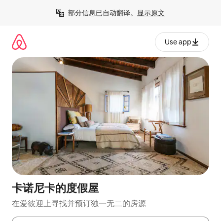
跳
部分信息已自动翻译。
显示原文
至
内
容
Use app
卡诺尼卡的度假屋
在爱彼迎上寻找并预订独一无二的房源