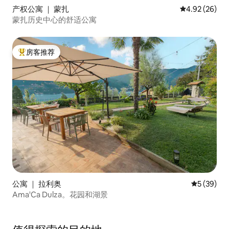
产权公寓 ｜ 蒙扎
平均评分 4.92
4.92 (26)
蒙扎历史中心的舒适公寓
房客推荐
热门「房客推荐」
公寓 ｜ 拉利奥
平均评分 5
5 (39)
Ama'Ca Dulza。花园和湖景