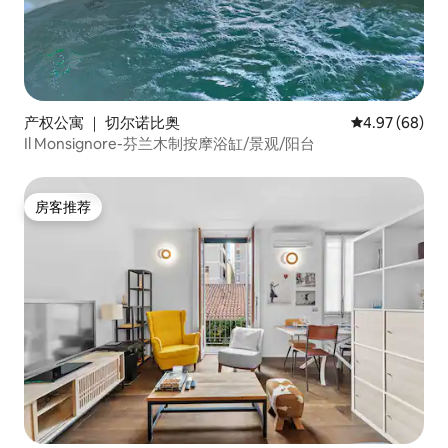
产权公寓 ｜ 切尔诺比奥
平均评分 4.97
4.97 (68)
Il Monsignore-芬兰木制按摩浴缸/景观/阳台
房客推荐
房客推荐