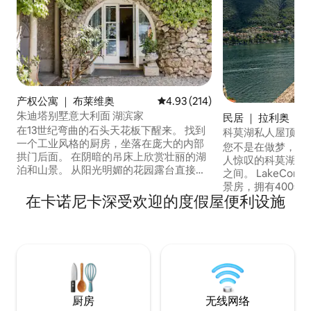
产权公寓 ｜ 布莱维奥
平均评分 4.93 分（满分 5 分），共
4.93 (214)
朱迪塔别墅意大利面 湖滨家
民居 ｜ 拉利奥
在13世纪弯曲的石头天花板下醒来。 找到
科莫湖私人屋顶 · Geor
一个工业风格的厨房，坐落在庞大的内部
您不是在做梦，在
拱门后面。 在阴暗的吊床上欣赏壮丽的湖
人惊叹的科莫湖景
泊和山景。 从阳光明媚的花园露台直接进
之间。 LakeCom
入科莫湖。 CIR ： 013026-CNI-00010底
景房，拥有400年
层住宅是一座13世纪别墅的一部分，该别
在卡诺尼卡深受欢迎的度假屋便利设施
（Laglio），拥
墅于1830年由著名女高音Giuditta Pasta购
「altana」，直
买。 乘船，或步行到托尔诺寻找酒吧，咖
（George Cloon
啡馆，商店和餐馆。 COMO车程很短，附
Oleandra。 
近有公共交通工具。 公寓距离科莫（
惊叹，室内温馨舒
Como ） 5公里，距离托尔诺（ Torno ） 2
畔步道和优秀餐厅
公里，距离米兰（ Milan ） 40公里，距离
寻求宁静、标志性
卢加诺（ Lugano ） 38公 您可以乘坐公共
家庭入住。
厨房
无线网络
交通工具到达： C30 C31 C32巴士大约每