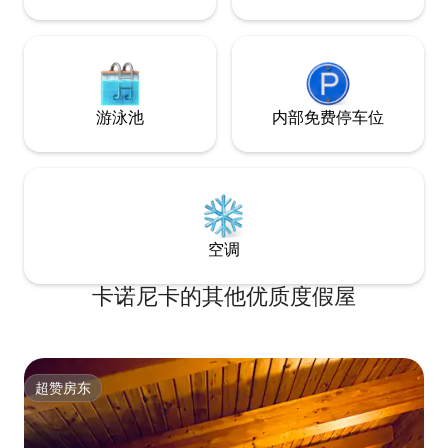
小时从Como San Giovanni火车站，
Como Lago Ferrovie Nord或从Piazza
Matteotti到Como- Bellagio ，大约需要8
分钟才能到达Blevio - Decorations Savio
站，距离房子约100米。 令人愉快的替代
传统的公共交通可以使用科莫湖的航行船
游泳池
内部免费停车位
只，从卡沃尔广场开始向托尔诺方向行
驶，从那里步行约15分钟即可到达目的
地。 请允许我强烈建议最小和最便宜的汽
车舒适地移动，因为我们地区的公共交通
和出租车不舒服 公寓距离科莫（ Como ）
5公里，距离托尔诺（ Torno ） 2公里，距
离米兰（ Milan ） 40公里，距离卢加诺（
空调
Lugano ） 38公 您可以乘坐公共交通工具
到达： C30 C31 C32巴士大约每小时从
COMO San Giovanni火车站， COMO
卡诺尼卡的其他优质度假屋
Lago Ferrovie Nord或从Piazza Matteotti
到COMO-Bellagio ，大约需要8分钟才能
到达Blevio站- Decorations Savio ，距离
房子约100米。 一个愉快的替代传统的公
共交通可能是使用科莫湖导航船，从卡沃
超赞房东
超赞房东
尔广场出发，在托尔诺的方向，从那里步
行约15分钟，你将到达目的地。 我强烈推
荐最小和最便宜的汽车，独立移动，因为