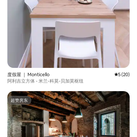
度假屋 ｜ Monticello
平均评分 5
5 (20)
阿利吉立方体 - 米兰-科莫-贝加莫枢纽
超赞房东
超赞房东