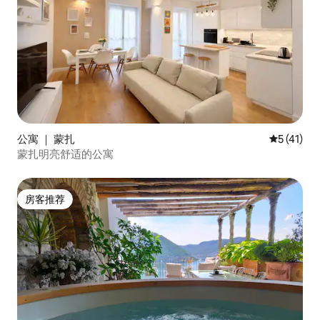
公寓 ｜ 蒙扎
平均评分 5
5 (41)
蒙扎明亮舒适的公寓
房客推荐
房客推荐