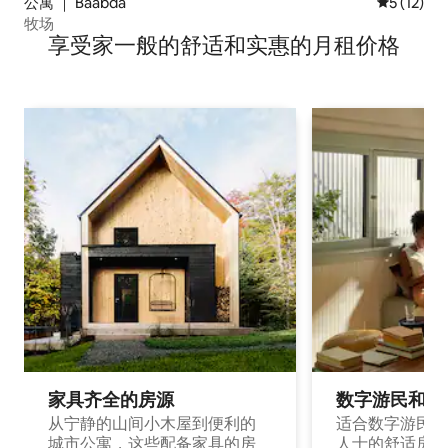
公寓 ｜ Baabda
平均评分 5
5 (12)
牧场
享受家一般的舒适和实惠的月租价格
家具齐全的房源
数字游民和旅
从宁静的山间小木屋到便利的
适合数字游民和
城市公寓，这些配备家具的房
人士的舒适房源