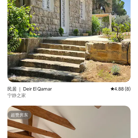
民居 ｜ Deir El Qamar
平均评分 4.8
4.88 (8)
宁静之家
超赞房东
超赞房东