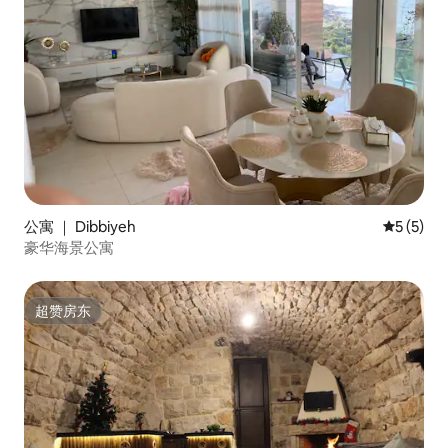
公寓 ｜ Dibbiyeh
平均评分 
5 (5)
豪华海景公寓
超赞房东
超赞房东