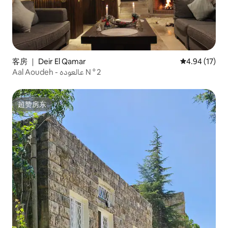
客房 ｜ Deir El Qamar
平均评分 4.9
4.94 (17)
Aal Aoudeh - عالعوده N ° 2
超赞房东
超赞房东