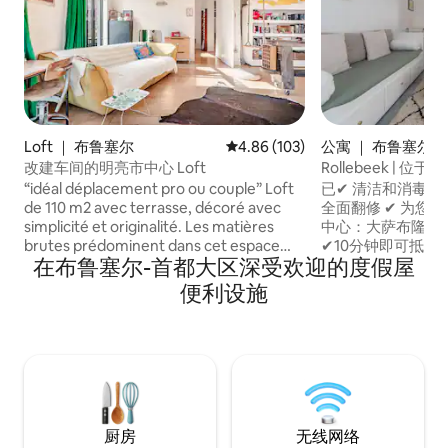
Loft ｜ 布鲁塞尔
平均评分 4.86 分（满分 5 分），共
4.86 (103)
公寓 ｜ 布鲁塞尔
改建车间的明亮市中心 Loft
Rollebeek |
号公寓
“idéal déplacement pro ou couple” Loft
已✔ 清洁和消毒 ✔
de 110 m2 avec terrasse, décoré avec
全面翻修 ✔ 为您推
simplicité et originalité. Les matières
中心：大萨布隆（Gra
brutes prédominent dans cet espace
✔10分钟即可抵达
在布鲁塞尔-首都大区深受欢迎的度假屋
lumineux orienté plein sud. Idéalement
分钟车程，有公共交通 特色 自✔ 
situé dans le centre ville, point
离开 ✔ 无线网络+
便利设施
stratégique entre la gare du midi, le
电视 ✔ 舒适宁静的
centre historique, le quartier de la mode
+迎宾包 ✔ 淋浴间+
sainte Catherine et l'ancien quartier des
双人床，可供2位房
marolles, ce loft plaira à tous ceux qui
指南 附近✔ 的所
aiment arpenter la ville et découvrir ses
厅……
secrets.
厨房
无线网络