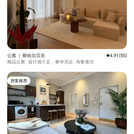
公寓 ｜ 斯哈尔贝克
平均评分 4.9
4.91 (55)
精品公寓 · 设计感十足，奢华无比 · 布鲁塞尔
房客推荐
房客推荐