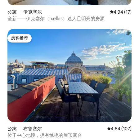
公寓 ｜ 伊克塞尔
平均评分 4.9
4.94 (17)
全新——伊克塞尔（Ixelles）迷人且明亮的房源
房客推荐
房客推荐
公寓 ｜ 布鲁塞尔
平均评分 4.84
4.84 (107)
位于中心地段，拥有惊艳的屋顶露台