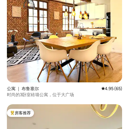
公寓 ｜ 布鲁塞尔
平均评分 4.95
4.95 (65)
时尚的3卧室砖墙公寓，位于大广场
房客推荐
热门「房客推荐」