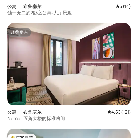
公寓 ｜ 布鲁塞尔
平均评分 5
5 (14)
独一无二的2卧室公寓-大厅景观
超赞房东
超赞房东
公寓 ｜ 布鲁塞尔
平均评分 4.63
4.63 (121)
Numa | 五角大楼的标准房间
房客推荐