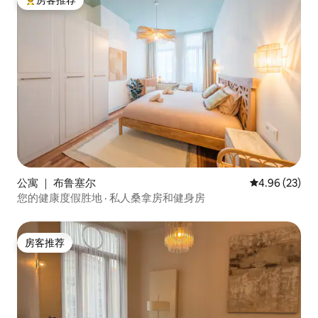
热门「房客推荐」
公寓 ｜ 布鲁塞尔
平均评分 4.96
4.96 (23)
您的健康度假胜地 · 私人桑拿房和健身房
房客推荐
房客推荐