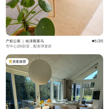
产权公寓 ｜ 哈泽斯莱乌
平均评分 5
5 (31)
市中心2间卧室，配有弹簧床
房客推荐
热门「房客推荐」