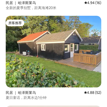
民居 ｜ 哈泽斯莱乌
平均评分 4.9
4.94 (16)
全新的夏季别墅，距离海滩20米
房客推荐
房客推荐
民居 ｜ 哈泽斯莱乌
平均评分 4.88
4.88 (52)
夏日童话，距离水边1分钟