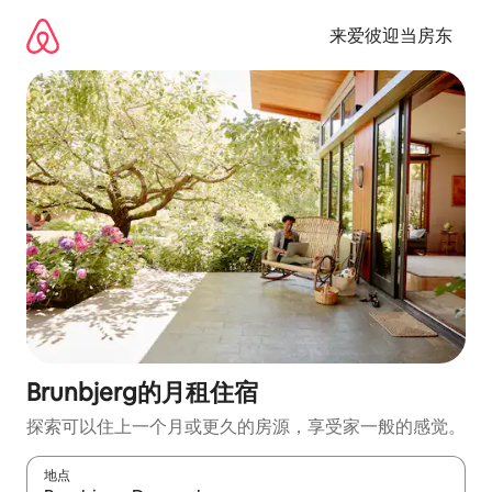
跳
至
来爱彼迎当房东
内
容
Brunbjerg的月租住宿
探索可以住上一个月或更久的房源，享受家一般的感觉。
地点