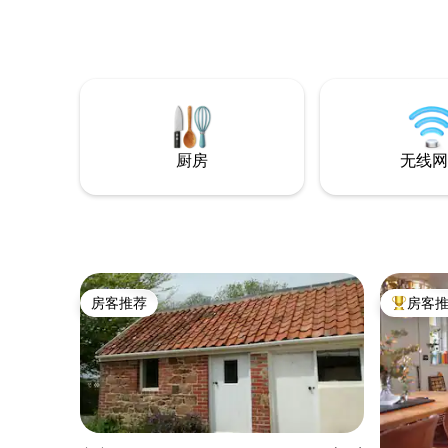
静的东北部，拥有干净的沙滩，可安全游
房、冰箱
泳。 距离酒吧100米，供应美味的当地美
需品 步入淋
食。 Chateau La Chaire酒店150米处也提
寓在1层楼梯
供食物、酒吧区和露天午餐。 悬崖小径漫
时间为下午2点起 没有
步，野生动物丰富。 前往圣赫利尔（ St
有Minde
Helier ）的每小时巴士服务
附近也有
厨房
无线网
房客推荐
房客
房客推荐
热门「房