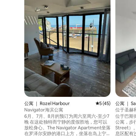
公寓 ｜ Rozel Harbour
平均评分 5 分（满分 
5 (45)
公寓 ｜ Sai
Navigator海滨公寓
位于圣赫
6月、7月、8月的预订为周六至周六-至少7
位于巴斯街
晚 在这处独特而宁静的度假胜地，您可以
公寓，步行
放松身心。The Navigator Apartment坐落
Street）。 房内包括： 配有加大双人
在罗泽尔安静的港口上方，坐落在岛上宁
息区配有沙