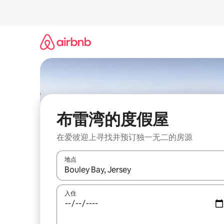
跳
至
内
容
布雷湾的度假屋
在爱彼迎上寻找并预订独一无二的房源
地点
如有搜索结果，请使用上下方向键查看，或通过点
入住