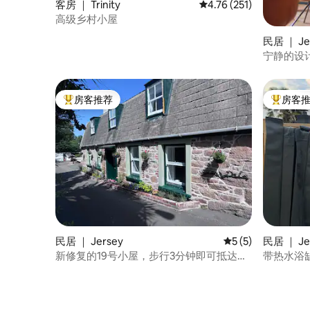
客房 ｜ Trinity
平均评分 4.76 分（满分 
4.76 (251)
高级乡村小屋
民居 ｜ Je
宁静的设
房客推荐
房客
热门「房客推荐」
热门「房
民居 ｜ Jersey
平均评分 5 分（满分
5 (5)
民居 ｜ Je
新修复的19号小屋，步行3分钟即可抵达海
带热水浴
滩