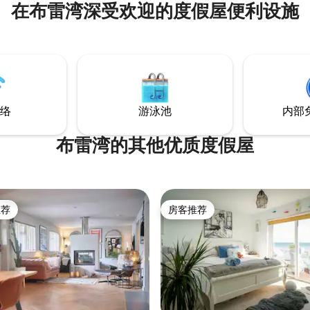
在布雷湾深受欢迎的度假屋便利设施
、炉灶、水壶、微波炉和所有必
浴间 行李和物品寄存处 这套公
上，没有电梯通道。 自助入住
院内停车位，但附近
n Place停车场。 没有洗衣机，但
洗衣店。
络
游泳池
内部
布雷湾的其他优质度假屋
推荐
房客推荐
客推荐」
房客推荐