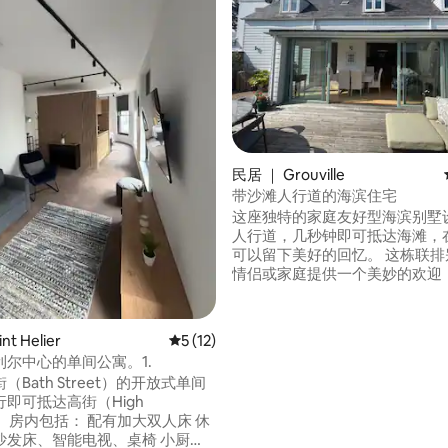
民居 ｜ Grouville
带沙滩人行道的海滨住宅
这座独特的家庭友好型海滨别墅
人行道，几秒钟即可抵达海滩，
可以留下美好的回忆。 这栋联排别墅将为
情侣或家庭提供一个美妙的欢迎
人床、6英尺标准双人床，也可
人床，还有一间双床卧室。 7岁及以上的儿
童 不接待30岁以下的团体或宠物，很抱歉
5 分），共 45 条评价
nt Helier
平均评分 5 分（满分 5 分），共 12 条评价
5 (12)
2个卫生间 在前往圣赫利尔的直达巴士线路
利尔中心的单间公寓。1.
上，几分钟车程即可抵达漂亮的
（Bath Street）的开放式单间
里城堡。 现场有一个停车位，附近还有一
即可抵达高街（High
个停车位。
床 休
发床、智能电视、桌椅 小厨