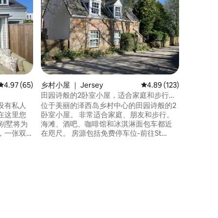
这座迷人
村中，您
的小房源
体风格质
而打造。 
库仅一步之
滩也只有
风景优美
这是一个
平均评分 4.97 分（满分 5 分），共 65 条评价
4.97 (65)
乡村小屋 ｜ Jersey
平均评分 4.89 分（满分 
4.89 (123)
里真正放
田园诗般的2卧室小屋，适合家庭和步行者
入住
设有私人
位于美丽的泽西岛乡村中心的田园诗般的2
在这里您
卧室小屋。 非常适合家庭、朋友和步行。
海滩、酒吧、咖啡馆和冰淇淋面包车都近
，一张双
在咫尺。 房源包括免费停车位-前往St
能是两张单
Helier （ 10分钟车程）、Gorey （ 15分钟
车程）、St Aubin/St Brelade （车程20分
钟）。 泽西岛以美丽的海滨漫步而闻名，
可俯瞰法国的美景。 从小屋步行5分钟即可
港口和戈
抵达北海岸步行道。