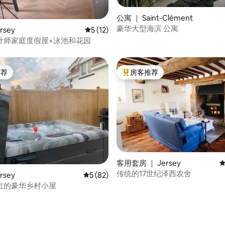
5 分），共 251 条评价
公寓 ｜ Saint-Clément
豪华大型海滨 公寓
rsey
平均评分 5 分（满分 5 分），共 12 条评价
5 (12)
计师家庭度假屋+泳池和花园
推荐
房客推荐
客推荐」
热门「房客推荐」
客用套房 ｜ Jersey
平
传统的17世纪泽西农舍
 5 分），共 5 条评价
rsey
平均评分 5 分（满分 5 分），共 82 条评价
5 (82)
缸的豪华乡村小屋