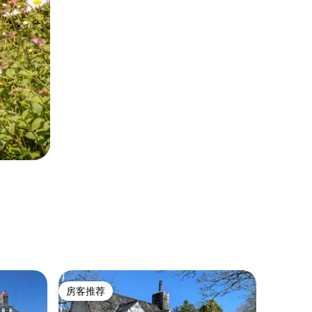
农家仓房 ｜
房客推荐
房客
房客推荐
热门「
马厩