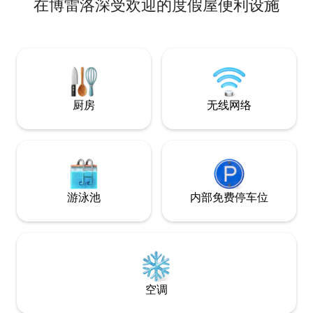
在博雷洛深受欢迎的度假屋便利设施
离弗利（Forlì）30公里，距离罗马涅里维
埃拉（Romagna Riviera）50公里，距离
圣索菲亚（Santa Sofia）10公里，您可以
在比登特河（Bidente River）的水域放松
身心，距离卡森蒂诺森林公园（Casentino
Forests park）的里德拉科利（Ridracoli）
大坝23公里。 距离奇维泰拉市中心2.8公
里。
厨房
无线网络
游泳池
内部免费停车位
空调