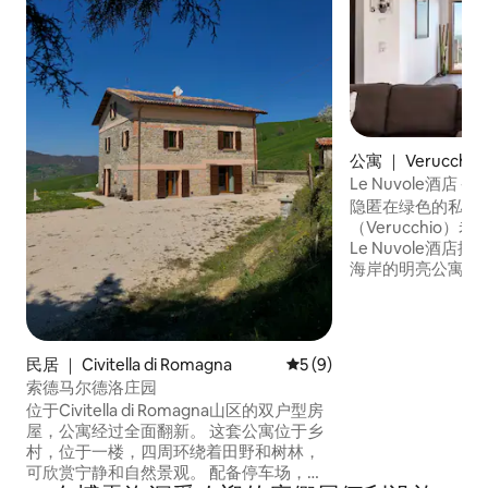
公寓 ｜ Verucchio
Le Nuvole酒店
台
隐匿在绿色的私人
（Verucchio）
Le Nuvole酒
海岸的明亮公寓，
平方米。公寓的内
庭自动化系统。 距离海滨小城Rimini（海
滨小城）仅20分
身心，享受大海的
民居 ｜ Civitella di Romagna
平均评分 5 分（满分 5 分）
5 (9)
圣雷奥和游乐园仅
索德马尔德洛庄园
家庭入住。 非常
位于Civitella di Romagna山区的双户型房
假。 公寓的大花园
屋，公寓经过全面翻新。 这套公寓位于乡
即可抵达市政户外
村，位于一楼，四周环绕着田野和树林，
可欣赏宁静和自然景观。 配备停车场，距