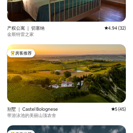
产权公寓 ｜ 切塞纳
平均评分 4.94
4.94 (32)
金斯特雷之家
房客推荐
热门「房客推荐」
别墅 ｜ Castel Bolognese
平均评分 5
5 (45)
带游泳池的美丽山顶农舍