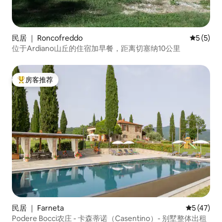
民居 ｜ Roncofreddo
平均评分 
5 (5)
位于Ardiano山丘的住宿加早餐，距离切塞纳10公里
房客推荐
热门「房客推荐」
民居 ｜ Farneta
平均评分 5
5 (47)
Podere Bocci农庄 - 卡森蒂诺（Casentino）- 别墅整体出租