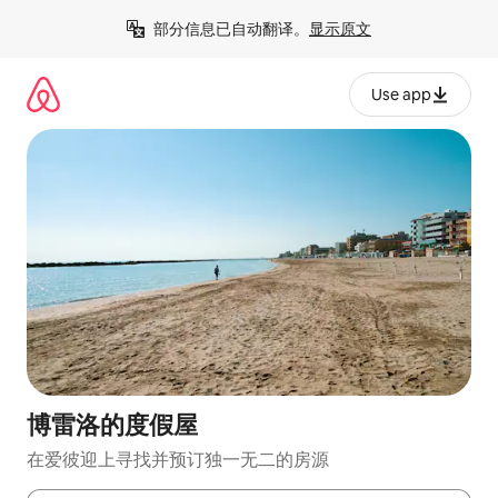
跳
部分信息已自动翻译。
显示原文
至
内
容
Use app
博雷洛的度假屋
在爱彼迎上寻找并预订独一无二的房源