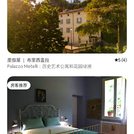
度假屋 ｜ 布里西盖拉
平均评分 
5 (4)
Palazzo Metelli：历史艺术公寓和花园绿洲
房客推荐
房客推荐