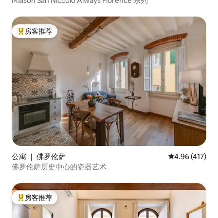
Maison San Niccolò Always Florence 系列
房客推荐
热门「房客推荐」
公寓 ｜ 佛罗伦萨
平均评分 4.96
4.96 (417)
佛罗伦萨历史中心的瓷器艺术
房客推荐
热门「房客推荐」