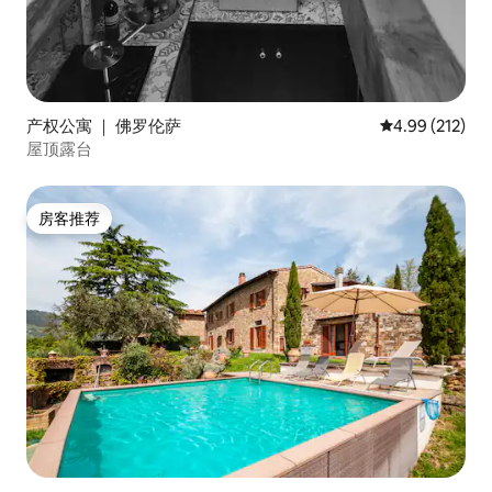
产权公寓 ｜ 佛罗伦萨
平均评分 4.99
4.99 (212)
屋顶露台
房客推荐
房客推荐