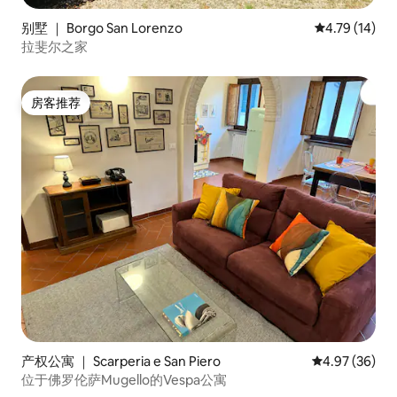
别墅 ｜ Borgo San Lorenzo
平均评分 4.7
4.79 (14)
拉斐尔之家
房客推荐
房客推荐
产权公寓 ｜ Scarperia e San Piero
平均评分 4.97
4.97 (36)
位于佛罗伦萨Mugello的Vespa公寓