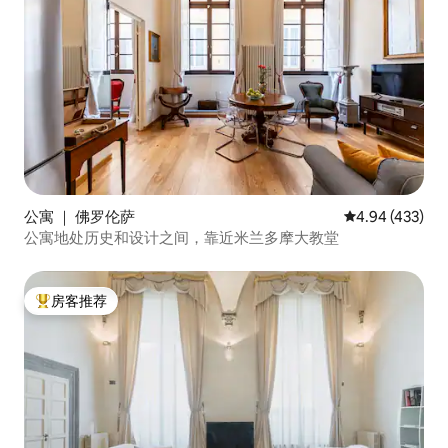
公寓 ｜ 佛罗伦萨
平均评分 4.94
4.94 (433)
公寓地处历史和设计之间，靠近米兰多摩大教堂
房客推荐
热门「房客推荐」