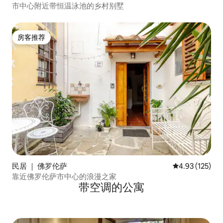
市中心附近带恒温泳池的乡村别墅
房客推荐
房客推荐
民居 ｜ 佛罗伦萨
平均评分 4.93
4.93 (125)
靠近佛罗伦萨市中心的浪漫之家
带空调的公寓