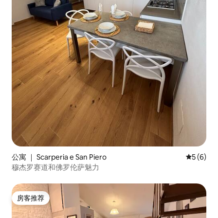
公寓 ｜ Scarperia e San Piero
平均评分 
5 (6)
穆杰罗赛道和佛罗伦萨魅力
房客推荐
房客推荐