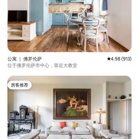
公寓 ｜ 佛罗伦萨
平均评分 4.98
4.98 (913)
位于佛罗伦萨市中心，靠近大教堂
房客推荐
房客推荐