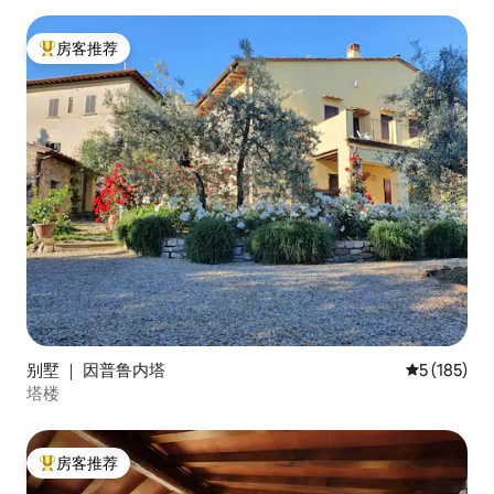
房客推荐
热门「房客推荐」
别墅 ｜ 因普鲁内塔
平均评分 5 
5 (185)
塔楼
房客推荐
热门「房客推荐」