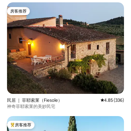
房客推荐
房客推荐
民居 ｜ 菲耶索莱（Fiesole）
平均评分 4.85
4.85 (336)
神奇菲耶索莱的美妙民宅
房客推荐
热门「房客推荐」