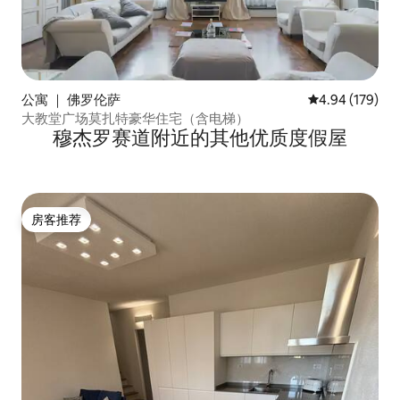
公寓 ｜ 佛罗伦萨
平均评分 4.94
4.94 (179)
大教堂广场莫扎特豪华住宅（含电梯）
穆杰罗赛道附近的其他优质度假屋
房客推荐
房客推荐