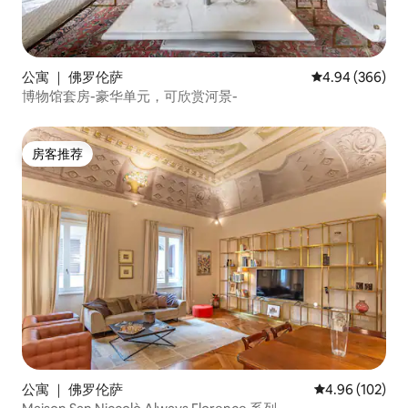
公寓 ｜ 佛罗伦萨
平均评分 4.94
4.94 (366)
博物馆套房-豪华单元，可欣赏河景-
房客推荐
房客推荐
公寓 ｜ 佛罗伦萨
平均评分 4.96
4.96 (102)