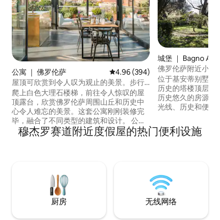
城堡 ｜ Bagno A Rip
佛罗伦萨附近小城
公寓 ｜ 佛罗伦萨
平均评分 4.96 分（满分 5 分），共
4.96 (394)
位于基安蒂别墅（Chia
屋顶可欣赏到令人叹为观止的美景。步行
历史的塔楼顶层公
即可抵达米兰大教堂。
爬上白色大理石楼梯，前往令人惊叹的屋
历史悠久的房源，
顶露台，欣赏佛罗伦萨周围山丘和历史中
光线、历史和便利
心令人难忘的美景。这套公寓刚刚装修完
调）。 360°全景，如画般的托斯卡纳山丘
毕，融合了不同类型的建筑和设计。 公寓
一路延伸至佛罗伦
穆杰罗赛道附近度假屋的热门便利设施
内有足够的空间供您使用智能工作站：互
院。 地理位置优越，非常适合家庭入住，
联网速度快、稳定，每个角落都可以使
度过一段难忘的时光。 宽敞的
用。 我们特别注意对所有关键区域进行消
（包括森林）。 
毒，特别是通过臭氧发生器对空间进行消
位置便利，可看到
毒。 这套公寓刚刚经过重新装修，风格非
常特别，融合了不同的建筑和设计风格。
这是一套位于20世纪中期建筑的最后一层
的2层公寓，位于历史悠久的市中心外：一
厨房
无线网络
楼设有卧室（一间套房和第二间卧室）、
卫生间和衣柜房。 套房设有优雅的起居