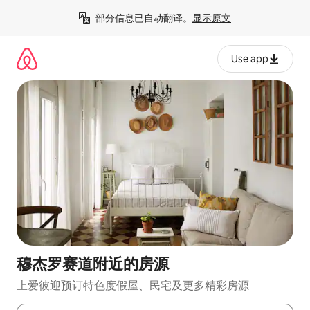
跳
部分信息已自动翻译。
显示原文
至
内
容
Use app
穆杰罗赛道附近的房源
上爱彼迎预订特色度假屋、民宅及更多精彩房源