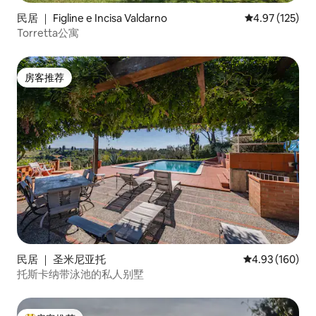
民居 ｜ Figline e Incisa Valdarno
平均评分 4.97
4.97 (125)
Torretta公寓
房客推荐
房客推荐
民居 ｜ 圣米尼亚托
平均评分 4.93
4.93 (160)
托斯卡纳带泳池的私人别墅