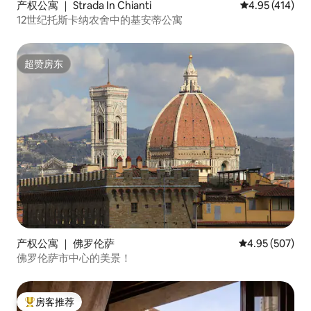
产权公寓 ｜ Strada In Chianti
平均评分 4.95
4.95 (414)
12世纪托斯卡纳农舍中的基安蒂公寓
超赞房东
超赞房东
产权公寓 ｜ 佛罗伦萨
平均评分 4.95
4.95 (507)
佛罗伦萨市中心的美景！
房客推荐
热门「房客推荐」