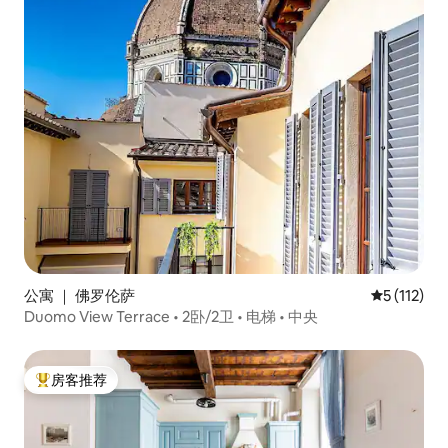
公寓 ｜ 佛罗伦萨
平均评分 5 
5 (112)
Duomo View Terrace • 2卧/2卫 • 电梯 • 中央
房客推荐
热门「房客推荐」