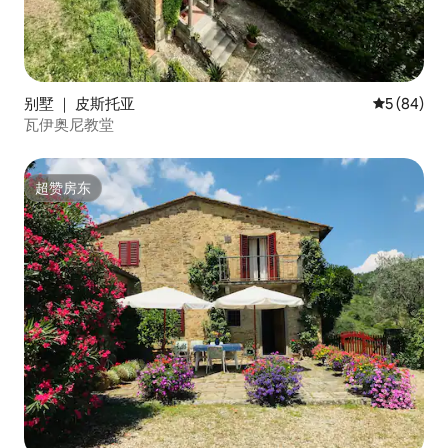
别墅 ｜ 皮斯托亚
平均评分 5
5 (84)
瓦伊奥尼教堂
超赞房东
超赞房东