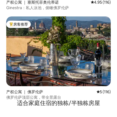
产权公寓 ｜ 塞斯托菲奥伦蒂诺
平均评分 4.95
4.95 (116)
Ginestra：私人泳池，俯瞰佛罗伦萨
房客推荐
热门「房客推荐」
产权公寓 ｜ 佛罗伦萨
平均评分 5 
5 (116)
佛罗伦萨顶层公寓，带全景露台
适合家庭住宿的独栋/半独栋房屋