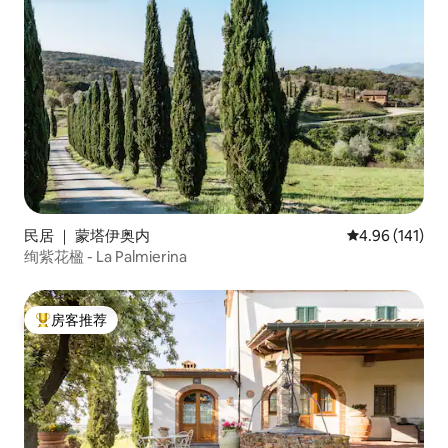
民居 ｜ 蒙塔伊奥内
平均评分 4.96
4.96 (141)
绚紫花楹 - La Palmierina
房客推荐
热门「房客推荐」