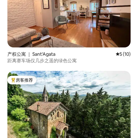
产权公寓 ｜ Sant'Agata
平均评分 5
5 (10)
距离赛车场仅几步之遥的绿色公寓
房客推荐
热门「房客推荐」