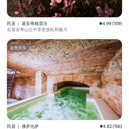
民居 ｜ 基安蒂格雷沃
平均评分 4.99
4.99 (109)
在基安蒂山丘中享受放松和魅力
超赞房东
超赞房东
民居 ｜ 佛罗伦萨
平均评分 4.82
4.82 (156)