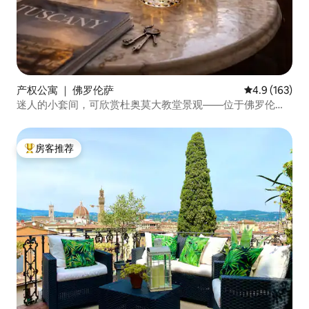
产权公寓 ｜ 佛罗伦萨
平均评分 4.9
4.9 (163)
迷人的小套间，可欣赏杜奥莫大教堂景观——位于佛罗伦萨
市中心
房客推荐
热门「房客推荐」