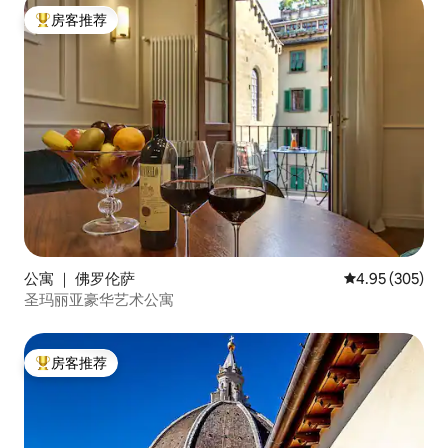
房客推荐
热门「房客推荐」
公寓 ｜ 佛罗伦萨
平均评分 4.95
4.95 (305)
圣玛丽亚豪华艺术公寓
房客推荐
热门「房客推荐」