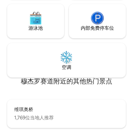
区，玻璃和铁制隔板将其与带阳台和壁炉
的双人卧室分开。 第二间卧室配有带镜子
的大衣柜、精美的沙发和双床客房，可随
意处置。 通过优雅的白色大理石楼梯，我
们可以进入全新的屋顶厨房和宽敞的露
游泳池
内部免费停车位
台，欣赏佛罗伦萨周围的山丘和历史中心
的老建筑景点。 公寓完全供房客使用，可
通过楼梯或电梯进入，并设有独立楼层通
道。 屋顶露台仅供房客使用，只能从公寓
内部通过楼梯进入。在同一楼层的独立公
寓里住着房东，随时为您提供帮助！ 房东
就住在隔壁，如有需要，随时为您服务。
空调
Chez Geraldine是一套位于历史中心外的
公寓。这里主要是住宅区，但步行15分钟
穆杰罗赛道附近的其他热门景点
即可抵达大教堂、佛罗伦萨学院美术馆和
圣马可广场。附近有食品店、餐厅和酒
吧。 房客可使用4辆自行车（成人尺
寸），房费包含这些费用。请小心使用，
每次离开时都要锁好，谢谢。如果因疏忽
而导致盗窃或严重损坏，您将被要求支付
维琪奥桥
160欧元的自行车费用。谢谢 步行：步行
1,769位当地人推荐
仅需15分钟即可抵达市中心。 乘坐巴士：
距离大楼仅几步之遥，有前往市中心和车
站的巴士。