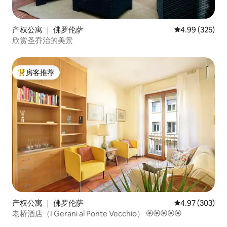
产权公寓 ｜ 佛罗伦萨
平均评分 4.99
4.99 (325)
欣赏圣乔治的美景
房客推荐
热门「房客推荐」
产权公寓 ｜ 佛罗伦萨
平均评分 4.97
4.97 (303)
老桥酒店（I Gerani al Ponte Vecchio） 🏵🏵🏵🏵🏵