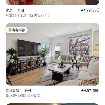
客房 ｜ 丹佛
平均评分 4.99
4.99 (255)
可爱的马车房（提供自行车）
房客推荐
热门「房客推荐」
联排别墅 ｜ 丹佛
平均评分 4.97
4.97 (159)
豪华现代双卧联排别墅