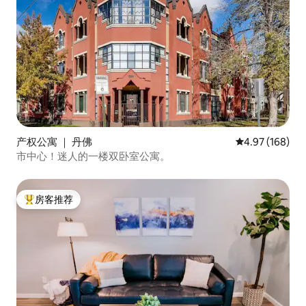
产权公寓 ｜ 丹佛
平均评分 4.97
4.97 (168)
市中心！迷人的一楼双卧室公寓。
房客推荐
热门「房客推荐」