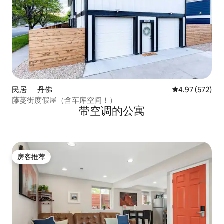
民居 ｜ 丹佛
平均评分 4.97
4.97 (572)
藤蔓街度假屋（含车库空间！）
带空调的公寓
房客推荐
房客推荐