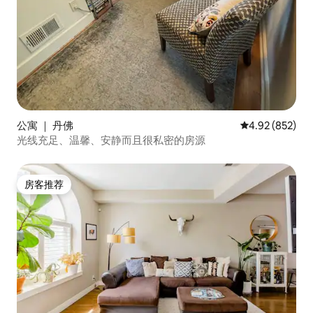
公寓 ｜ 丹佛
平均评分 4.92
4.92 (852)
光线充足、温馨、安静而且很私密的房源
房客推荐
房客推荐