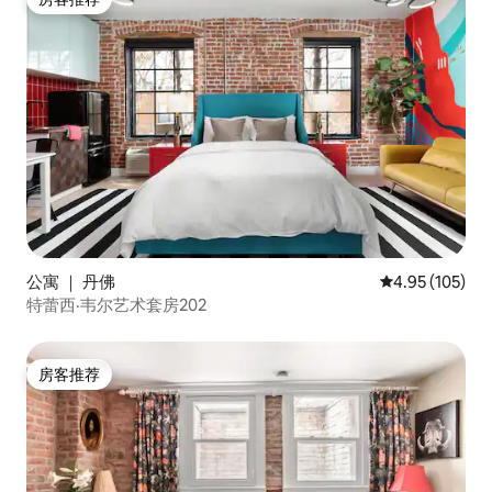
房客推荐
公寓 ｜ 丹佛
平均评分 4.95
4.95 (105)
特蕾西·韦尔艺术套房202
房客推荐
房客推荐