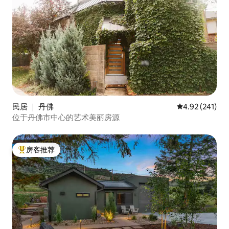
民居 ｜ 丹佛
平均评分 4.92
4.92 (241)
位于丹佛市中心的艺术美丽房源
房客推荐
热门「房客推荐」