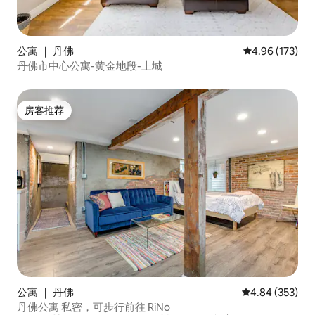
公寓 ｜ 丹佛
平均评分 4.96
4.96 (173)
丹佛市中心公寓-黄金地段-上城
房客推荐
房客推荐
公寓 ｜ 丹佛
平均评分 4.84
4.84 (353)
丹佛公寓 私密，可步行前往 RiNo