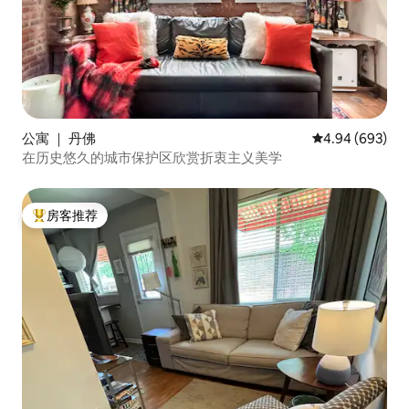
公寓 ｜ 丹佛
平均评分 4.94
4.94 (693)
在历史悠久的城市保护区欣赏折衷主义美学
房客推荐
热门「房客推荐」