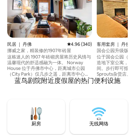
民居 ｜ 丹佛
平均评分 4.96 分（满分 5 分），共
4.96 (340)
客用套房 ｜ 丹佛
挪威之家，精装修的1907年砖屋
国会公园升级版加
这栋迷人的 1907 年砖砌房屋将历史风情与
位于国会公园（Cong
温馨现代的舒适感融为一体。 Norway
造地下室公寓，配
House 位于丹佛市中心，距离城市公园
间。步行即可抵达
（City Park）仅几步之遥，距离市中心仅
Sprouts杂货店、
蓝鸟剧院附近度假屋的热门便利设施
几分钟路程。 在专业厨房中烹饪美食，在
和丹佛动物园/科学
舒适的沙发上放松身心，或者在配备
附近有充足的自行车
Netflix、Amazon Prime、ESPN+ 和
有需要，可提供停车位
Paramount+ 的 75 英寸电视上观看您最喜
往市中心/RiNo/LoDo
爱的节目，尽情享受惬意时光。 欢迎来到
行友好的地区享受
诺维·豪斯——祝您住宿愉快。
叹的餐厅、博物馆
厨房
无线网络