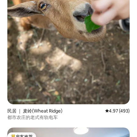
民居 ｜ 麦岭(Wheat Ridge)
平均评分 4.97
4.97 (493)
都市农庄的老式有轨电车
房客推荐