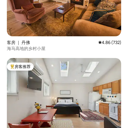
客房 ｜ 丹佛
平均评分 4.86
4.86 (732)
海马高地的乡村小屋
房客推荐
热门「房客推荐」