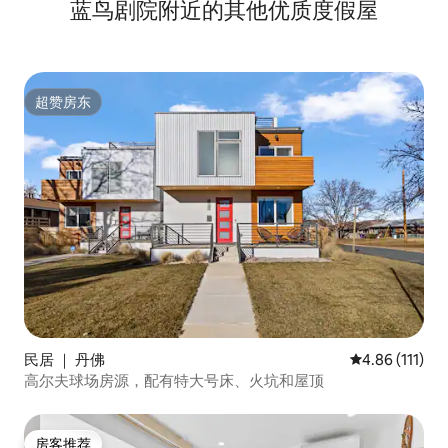
蓝鸟剧院附近的其他优质度假屋
超赞房东
超赞房东
民居 ｜ 丹佛
平均评分 4.86
4.86 (111)
高尔夫球场房源，配有特大号床、火坑和屋顶
房客推荐