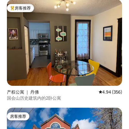
房客推荐
热门「房客推荐」
产权公寓 ｜ 丹佛
平均评分 4.94
4.94 (356)
国会山历史建筑内的2卧公寓
房客推荐
房客推荐