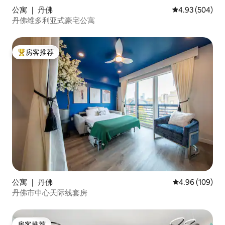
公寓 ｜ 丹佛
平均评分 4.93
4.93 (504)
丹佛维多利亚式豪宅公寓
房客推荐
热门「房客推荐」
公寓 ｜ 丹佛
平均评分 4.96
4.96 (109)
丹佛市中心天际线套房
房客推荐