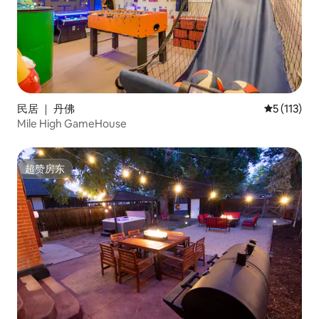
民居 ｜ 丹佛
平均评分 5 
5 (113)
Mile High GameHouse
超赞房东
超赞房东