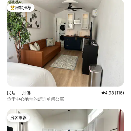
房客推荐
热门「房客推荐」
民居 ｜ 丹佛
平均评分 4.98
4.98 (116)
位于中心地带的舒适单间公寓
房客推荐
房客推荐