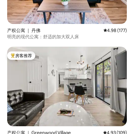
产权公寓 ｜ 丹佛
平均评分 4.98
4.98 (177)
明亮的现代公寓：舒适的加大双人床
房客推荐
热门「房客推荐」
产权公寓 ｜ Greenwood Village
平均评分 4.93
4.93 (109)