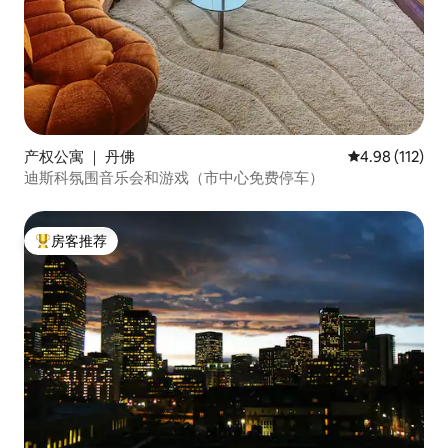
产权公寓 ｜ 丹佛
平均评分 4.98
4.98 (112)
迪斯科氛围音乐会和游戏（市中心免费停车）
房客推荐
热门「房客推荐」