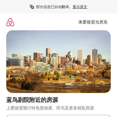
跳
部分信息已自动翻译。
显示原文
至
内
容
来爱彼迎当房东
蓝鸟剧院附近的房源
上爱彼迎预订特色度假屋、民宅及更多精彩房源