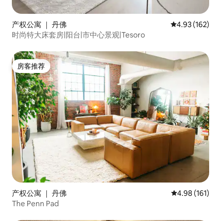
产权公寓 ｜ 丹佛
平均评分 4.93
4.93 (162)
时尚特大床套房|阳台|市中心景观|Tesoro
房客推荐
房客推荐
产权公寓 ｜ 丹佛
平均评分 4.98
4.98 (161)
The Penn Pad