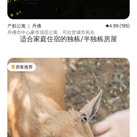
产权公寓 ｜ 丹佛
平均评分 4.99
4.99 (195)
丹佛市中心豪华顶层公寓，可欣赏城市风光
适合家庭住宿的独栋/半独栋房屋
房客推荐
热门「房客推荐」