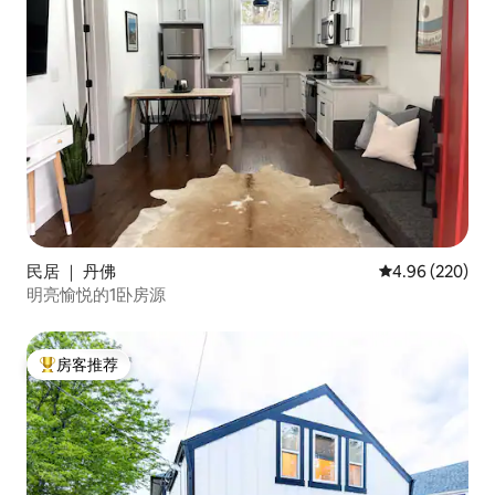
民居 ｜ 丹佛
平均评分 4.96
4.96 (220)
明亮愉悦的1卧房源
房客推荐
热门「房客推荐」