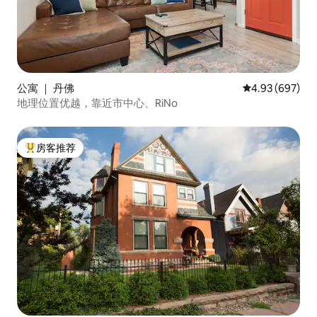
公寓 ｜ 丹佛
平均评分 4.93
4.93 (697)
地理位置优越，靠近市中心、RiNo
房客推荐
热门「房客推荐」