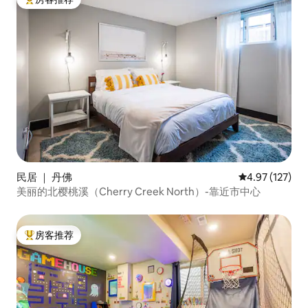
热门「房客推荐」
民居 ｜ 丹佛
平均评分 4.97
4.97 (127)
美丽的北樱桃溪（Cherry Creek North）-靠近市中心
房客推荐
热门「房客推荐」