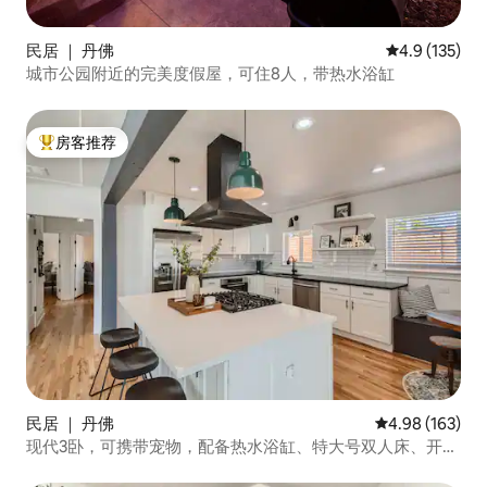
民居 ｜ 丹佛
平均评分 4.9
4.9 (135)
城市公园附近的完美度假屋，可住8人，带热水浴缸
房客推荐
热门「房客推荐」
民居 ｜ 丹佛
平均评分 4.98
4.98 (163)
现代3卧，可携带宠物，配备热水浴缸、特大号双人床、开放
式厨房