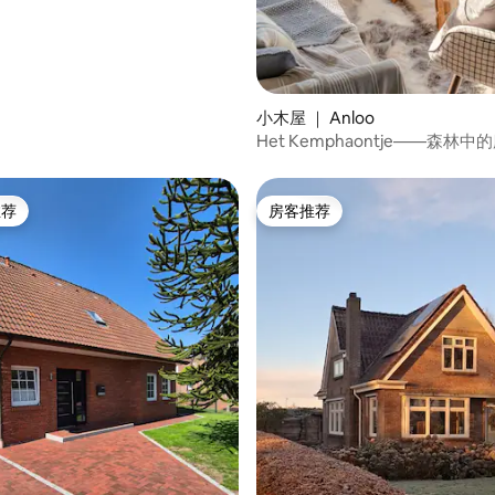
小木屋 ｜ Anloo
Het Kemphaontje——森林
小屋
推荐
房客推荐
客推荐」
房客推荐
5 分），共 19 条评价