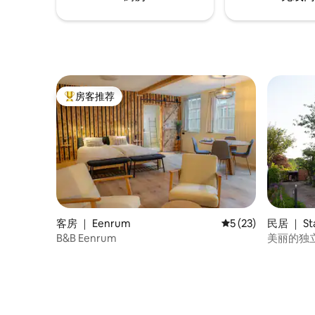
房客推荐
热门「房客推荐」
客房 ｜ Eenrum
平均评分 5 分（满分 
5 (23)
民居 ｜ Sta
B&B Eenrum
美丽的独