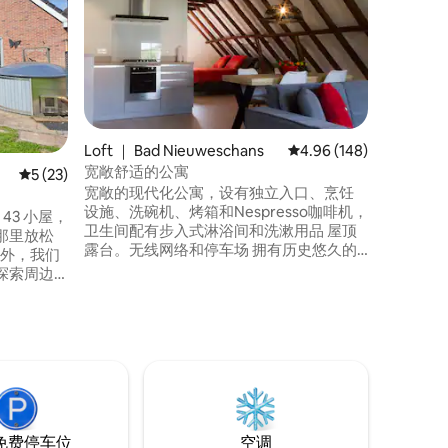
放松
我们以前
然房屋！在
宁静的环境
发现Buitenh
华的度假
设施，有
间。客厅
络和高速光纤网络
Loft ｜ Bad Nieuweschans
平均评分 4.96 分（满分 
4.96 (148)
和壮丽的
宽敞舒适的公寓
平均评分 5 分（满分 5 分），共 23 条评价
5 (23)
所。
宽敞的现代化公寓，设有独立入口、烹饪
设施、洗碗机、烤箱和Nespresso咖啡机，
小屋，
卫生间配有步入式淋浴间和洗漱用品 屋顶
那里放松
露台。无线网络和停车场 拥有历史悠久的
房屋，可俯瞰Bad Nieuweschans的
探索周边
Voorstraat迷人景色。 从公寓步行不到5分
钟即可抵达Thermen Bad Nieuweschans
可以骑车穿过
距离格罗宁根市中心30分钟车程。 德国边
霍滕
境距离公寓400米。
享用美食或午
a）或米德
鱼或租赁船
免费停车位
空调