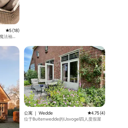
平均评分 5 分（满分 5 分），共 18 条评价
5 (18)
中的魔法袖珍
公寓 ｜ Wedde
平均评分 4.75 分（满
4.75 (4)
位于Buitenwedde的IJsvogel四人度假屋