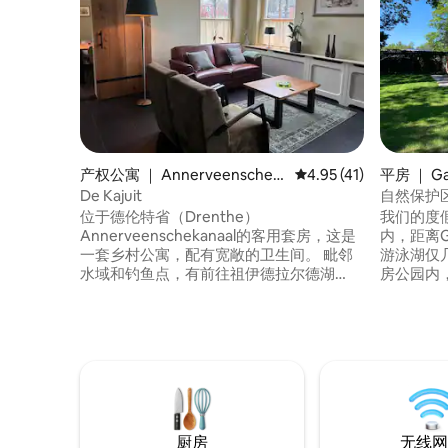
产权公寓 ｜ Annerveenschek
平均评分 4.95 分（满分
4.95 (41)
平房 ｜ Ga
anaal
De Kajuit
自然保护区
位于德伦特省（Drenthe）
我们的度
Annerveenschekanaal的客用套房，这是
内，距离Gass
一套乡村公寓，配有宽敞的卫生间。 毗邻
游泳湖仅
水域和钓鱼点，有前往祖伊德拉尔德湖
房公园内
（Zuidlaardermeer）的航行路线。 位于
私人空间
祖伊德拉伦（Zuidlaren）附近（8.1 公
为了让您
里），是放松身心的绝佳场所。 距离阿森
备了一个
18 公里，距离格罗宁根 22 公里（您可以在
金为250欧元。 该地区是
那里尽情购物）。 使用划艇和独木舟。 也
行、骑自
可以使用烧烤。 还提供收费的电动自行车/
在我们美
摩托艇，有美丽的自行车骑行路线。 附近
欣赏到多
有很棒的游乐园
厨房
无线网