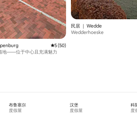
民居 ｜ Wedde
Wedderhoeske
penburg
平均评分 5 分（满分 5 分），共 50 条评价
5 (50)
锚地——位于中心且充满魅力
布鲁塞尔
汉堡
科
度假屋
度假屋
度