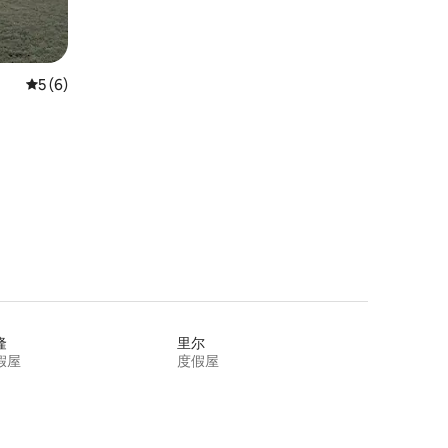
平均评分 5 分（满分 5 分），共 6 条评价
5 (6)
隆
里尔
假屋
度假屋