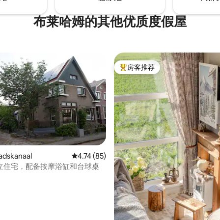
布莱哈姆的其他优质度假屋
房客推荐
热门「房客推荐」
5 分），共 23 条评价
dskanaal
平均评分 4.74 分（满分 5 分），共 85 条评价
4.74 (85)
立住宅，配备按摩浴缸和台球桌