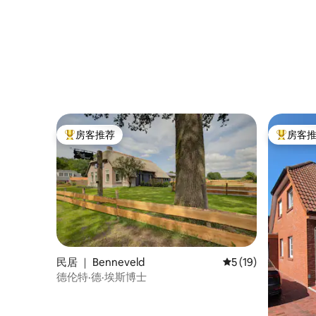
房客推荐
房客
热门「房客推荐」
热门「房
民居 ｜ Benneveld
平均评分 5 分（满分 
5 (19)
德伦特·德·埃斯博士