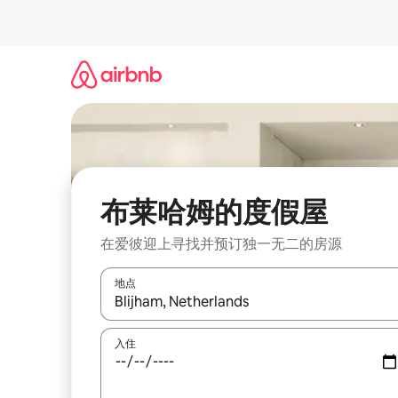
跳
至
内
容
布莱哈姆的度假屋
在爱彼迎上寻找并预订独一无二的房源
地点
如有搜索结果，请使用上下方向键查看，或通过点
入住