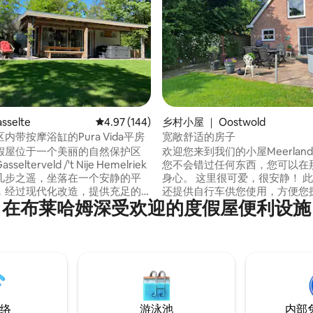
 5 分），共 41 条评价
sselte
平均评分 4.97 分（满分 5 分），共 144 条评价
4.97 (144)
乡村小屋 ｜ Oostwold
内带按摩浴缸的Pura Vida平房
宽敞舒适的房子
假屋位于一个美丽的自然保护区
欢迎您来到我们的小屋Meerland 43 
elterveld /'t Nije Hemelriek
您不会错过任何东西，您可以在
几步之遥，坐落在一个安静的平
身心。 这里很可爱，很安静！ 此外，我们
，经过现代化改造，提供充足的
还提供自行车供您使用，方便您
在布莱哈姆深受欢迎的度假屋便利设施
，阳光充足，阴凉处也很方便。
地区，骑行游览奥尔丹布特湖
放松身心，我们在阳台下为您准
（Oldambtermeer）。您还
3人按摩按摩浴缸。我们的房子押
欧洲最大的自行车桥，前往温斯
寻求宁静、徒步旅
（Winschoten）购物，或者
行车和山地自行车的理想之地。
餐！您还可以在贝尔塔（Beert
丽的围栏式私人花园中，您可以
沃尔达（Midwolda）的码头钓
种鸟类。
只，可做的事情有很多 🙏
络
游泳池
内部