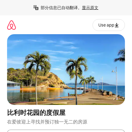
跳
部分信息已自动翻译。
显示原文
至
内
容
Use app
比利时花园的度假屋
在爱彼迎上寻找并预订独一无二的房源