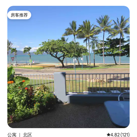
房客推荐
房客推荐
公寓 ｜ 北区
平均评分 4.82
4.82 (121)