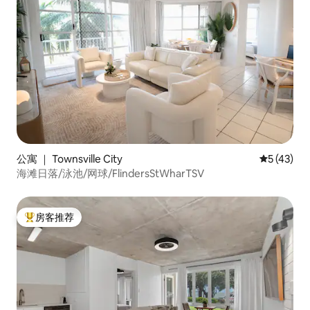
公寓 ｜ Townsville City
平均评分 5
5 (43)
海滩日落/泳池/网球/FlindersStWharTSV
房客推荐
热门「房客推荐」