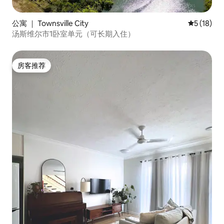
公寓 ｜ Townsville City
平均评分 5
5 (18)
汤斯维尔市1卧室单元（可长期入住）
房客推荐
房客推荐