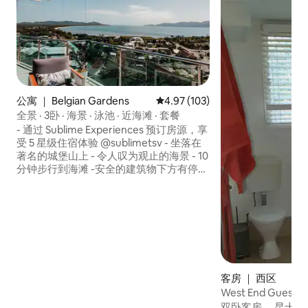
公寓 ｜ Belgian Gardens
平均评分 4.97 分（满分 5 分），共
4.97 (103)
全景 · 3卧 · 海景 · 泳池 · 近海滩 · 套餐
- 通过 Sublime Experiences 预订房源，享
受 5 星级住宿体验 @sublimetsv - 坐落在
著名的城堡山上 - 令人叹为观止的海景 - 10
分钟步行到海滩 -安全的建筑物下方有停车
位 - 高架游泳池、户外烧烤区 - 电梯，出行
便捷 - 仅限年龄12岁及以上的客人（可携带
婴幼儿） 我们管理 7 号和 8 号单元，可以
为最多 12 位房客提供两个单元的团体预订
服务。 如需查看更多 Sublime 旗下房源，
请访问 @sublimetsv
客房 ｜ 西区
West End Guesth
双卧客房。 昆士兰风格房屋的一楼。 街边