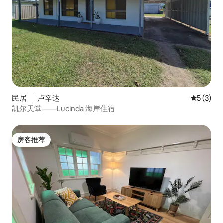
民居 ｜ 卢辛达
平均评分 
5 (3)
凯尔天堂——Lucinda 海岸住宿
房客推荐
房客推荐