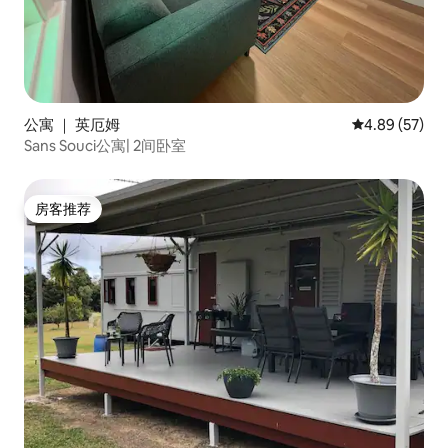
公寓 ｜ 英厄姆
平均评分 4.89
4.89 (57)
Sans Souci公寓| 2间卧室
房客推荐
房客推荐