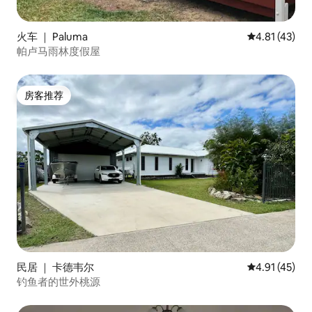
火车 ｜ Paluma
平均评分 4.8
4.81 (43)
帕卢马雨林度假屋
房客推荐
房客推荐
民居 ｜ 卡德韦尔
平均评分 4.9
4.91 (45)
钓鱼者的世外桃源