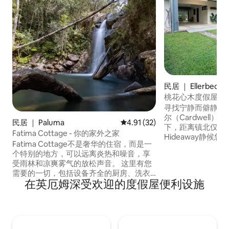
民居 ｜ Ellerbeck
桃花心木度假屋
寻找宁静而僻静的
尔（Cardwell
民居 ｜ Paluma
平均评分 4.91 分（满分 5 分），
4.91 (32)
下，距离镇北仅5公里
Fatima Cottage - 你的家外之家
Hideaway静候
Fatima Cottage不是奢华的住宿，而是一
一楼，四周环绕着
个特别的地方，可以远离炎热和噪音，享
景。 Mahogany 
受雨林和凉爽雾气的放松声音。 这里有您
理想下榻之地，您
需要的一切，包括设备齐全的厨房、洗衣
尔的多种体验。 卡德韦尔（Cardwell）是
在英厄姆深受欢迎的度假屋便利设施
机、烘干机、电视、DVD、游戏和运动设
通往卡苏瓦里海岸（Ca
备。 重要提示： 1.请自带床单，离开前必
地区的门户，拥有
须清洁！ 2. 如需驾车沿着 Mt. Spec Range
和冒险。
Road 前往帕卢马村（Paluma village），
您必须在上午 6 点至下午 6 点之间通过按