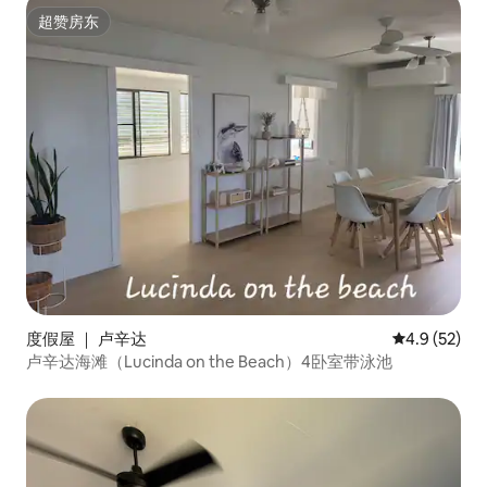
超赞房东
超赞房东
度假屋 ｜ 卢辛达
平均评分 4.9
4.9 (52)
卢辛达海滩（Lucinda on the Beach）4卧室带泳池