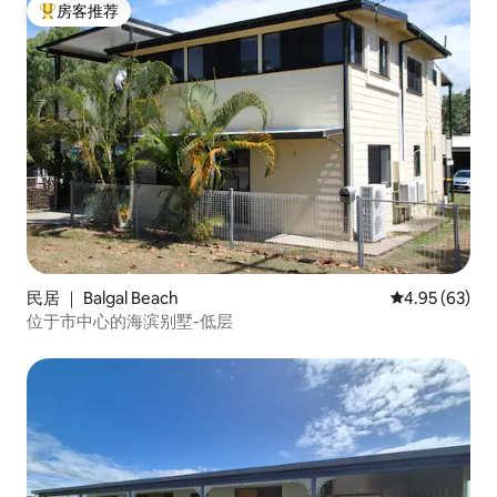
房客推荐
热门「房客推荐」
民居 ｜ Balgal Beach
平均评分 4.95
4.95 (63)
位于市中心的海滨别墅-低层