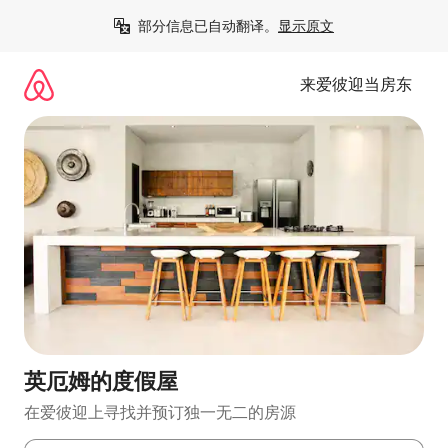
跳
部分信息已自动翻译。
显示原文
至
内
容
来爱彼迎当房东
英厄姆的度假屋
在爱彼迎上寻找并预订独一无二的房源