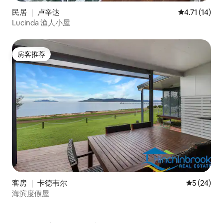
民居 ｜ 卢辛达
平均评分 4.7
4.71 (14)
Lucinda 渔人小屋
房客推荐
房客推荐
客房 ｜ 卡德韦尔
平均评分 5
5 (24)
海滨度假屋