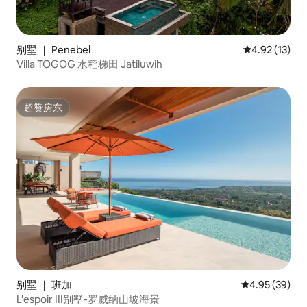
别墅 ｜ Penebel
平均评分 4.9
4.92 (13)
Villa TOGOG 水稻梯田 Jatiluwih
超赞房东
超赞房东
别墅 ｜ 班加
平均评分 4.95
4.95 (39)
L'espoir III别墅-罗威纳山坡海景