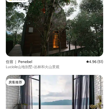
热门「房客推荐」
住宿 ｜ Penebel
平均评分 4.9
4.96 (51)
Luciole山地别墅•丛林和火山景观
房客推荐
房客推荐