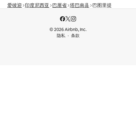
爱彼迎
印度尼西亚
巴厘省
塔巴南县
巴图里提
© 2026 Airbnb, Inc.
隐私
条款