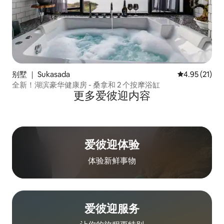
别墅 ｜ Sukasada
平均评分 4.9
4.95 (21)
全新！湖滨豪华健康房 - 桑拿和 2 个按摩浴缸
更多爱彼迎内容
爱彼迎体验
体验新鲜事物
爱彼迎服务