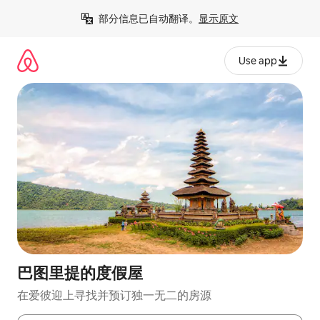
跳
部分信息已自动翻译。
显示原文
至
内
容
Use app
巴图里提的度假屋
在爱彼迎上寻找并预订独一无二的房源