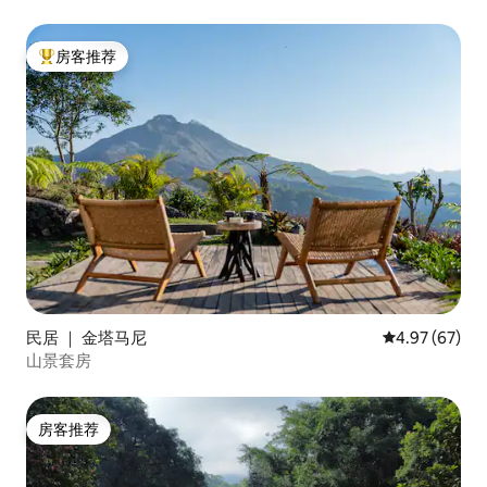
房客推荐
热门「房客推荐」
民居 ｜ 金塔马尼
平均评分 4.97
4.97 (67)
山景套房
房客推荐
房客推荐