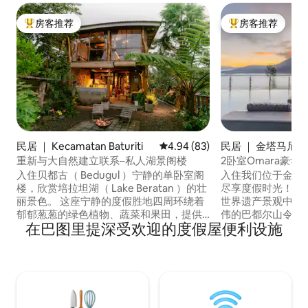
房客推荐
房客推荐
热门「房客推荐」
热门「房客推荐」
民居 ｜ Kecamatan Baturiti
平均评分 4.94 分（满分 5 分），
4.94 (83)
民居 ｜ 金塔马尼
重新与大自然建立联系–私人湖景阁楼
2卧室Omara豪华私
入住贝都古（ Bedugul ）宁静的单卧室阁
入住我们位于金塔
楼，欣赏培拉坦湖（ Lake Beratan ）的壮
尽享度假时光！ 
丽景色。 这座宁静的度假胜地四周环绕着
世界遗产景观中，
郁郁葱葱的绿色植物、蔬菜和果田，提供
伟的巴都尔山令人惊叹
在巴图里提深受欢迎的度假屋便利设施
菜园，是远离巴厘岛炎热的完美之选。 享
墅景点： • 迷人的
受高速无线网络、设备齐全的厨房（配备
•可提供私人厨师和
咖啡机）、舒适的室内和室外壁炉、洗衣
塔马尼的热门咖啡馆 体验宁静、自然
房和浴缸。 在这片宁静的天堂中，您可以
华的完美融合。 
在大自然的舒缓声音中醒来，呼吸新鲜空
您来体验——马上
气，欣赏迷人的风景，度过难忘的时光