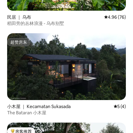
民居 ｜ 乌布
平均评分 4.96
4.96 (76)
稻田旁的丛林浪漫 - 乌布别墅
超赞房东
超赞房东
小木屋 ｜ Kecamatan Sukasada
平均评分 
5 (4)
The Bataran 小木屋
房客推荐