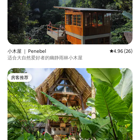
小木屋 ｜ Penebel
平均评分 4.96
4.96 (26)
适合大自然爱好者的幽静雨林小木屋
房客推荐
房客推荐