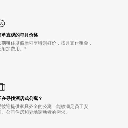
简单直观的每月价格
长期租住度假屋可享特别好价，按月支付租金，
无附加费用。*
正在寻找酒店式公寓？
爱彼迎提供家具齐全的公寓，能够满足员工安
置、公司住房和异地调动者的需求。