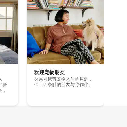
欢迎宠物朋友
风
探索可携带宠物入住的房源，
宁静
带上四条腿的朋友与你作伴。
色，