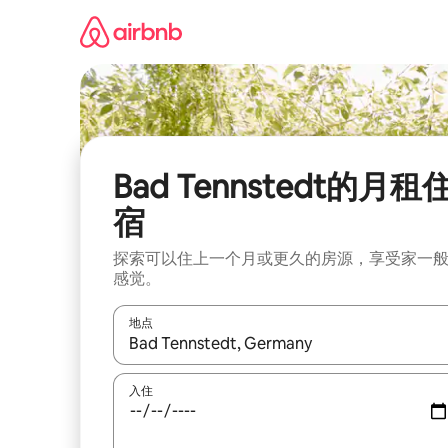
跳
至
内
容
Bad Tennstedt的月租
宿
探索可以住上一个月或更久的房源，享受家一
感觉。
地点
如有搜索结果，请使用上下方向键查看，或通过点
入住