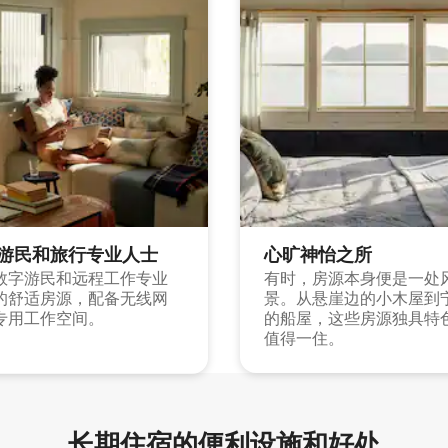
游民和旅行专业人士
心旷神怡之所
数字游民和远程工作专业
有时，房源本身便是一处
的舒适房源，配备无线网
景。从悬崖边的小木屋到
专用工作空间。
的船屋，这些房源独具特
值得一住。
长期住宿的便利设施和好处