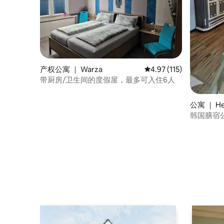
产权公寓 ｜ Warza
平均评分 4.97 分（满分 
4.97 (115)
带厨房/卫生间的度假屋，最多可入住6人
公寓 ｜ He
韩国膳宿公