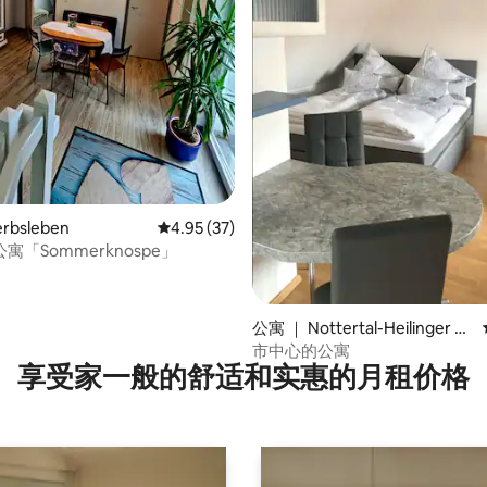
5 分），共 115 条评价
rbsleben
平均评分 4.95 分（满分 5 分），共 37 条评价
4.95 (37)
寓「Sommerknospe」
公寓 ｜ Nottertal-Heilinger H
eights
市中心的公寓
享受家一般的舒适和实惠的月租价格