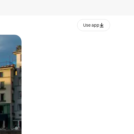
Use app