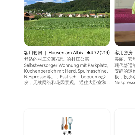
客用套房 ｜ Hausen am Albis
平均评分 4.72 分（满分 
4.72 (219)
客用套房 ｜
舒适的村庄公寓/舒适的村庄公寓
美丽、安
Selbstversorger Wohnung mit Parkplatz,
现代舒适
Kuchenbereich mit Herd, Spulmaschine,
安静的迷
Nespresso等。，Esstisch，bequems沙
板，投掷双人
发，无线网络和花园景观。 通往大卧室和
Nespresso咖啡机
带浴缸和淋浴的浴室的开放式楼梯。 独立
钟， S-B
公寓，配备停车位；走廊、小厨房（烤
分钟， Bo
箱、洗碗机、Nespresso咖啡机等）、餐
黎世需时17分钟 享受苏
桌、舒适的沙发、无线网络和花园景观。
园。 即使在周末，还有一家带咖啡馆的精
通往宽敞的双人卧室和带浴缸和淋浴的卫
致面包店（提
生间。
徒步和骑行区
Trail
厨房