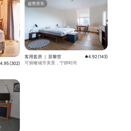
超赞房东
超赞房东
客用套房 ｜ 苏黎世
平均评分 4.92 分（满分 
4.92 (143)
可俯瞰城市美景，宁静时尚
均评分 4.95 分（满分 5 分），共 302 条评价
4.95 (302)