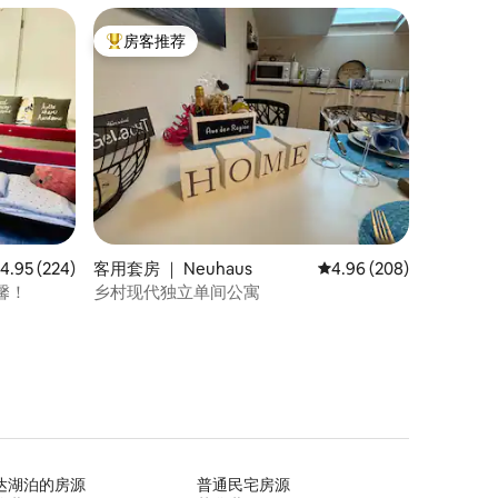
房客推荐
热门「房客推荐」
均评分 4.95 分（满分 5 分），共 224 条评价
4.95 (224)
客用套房 ｜ Neuhaus
平均评分 4.96 分（满分 
4.96 (208)
馨！
乡村现代独立单间公寓
达湖泊的房源
普通民宅房源