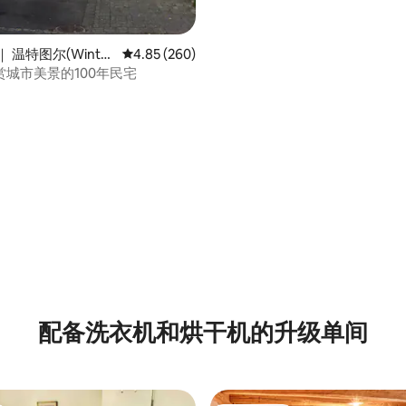
 温特图尔(Winter
平均评分 4.85 分（满分 5 分），共 260 条评价
4.85 (260)
赏城市美景的100年民宅
配备洗衣机和烘干机的升级单间