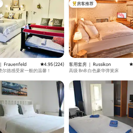
房客推荐
热门「房客推荐」
5 分），共 212 条评价
Frauenfeld
平均评分 4.95 分（满分 5 分），共 224 条评价
4.95 (224)
客用套房 ｜ Russikon
平
费尔德感受家一般的温馨！
高级 BnB 白色豪华弹簧床