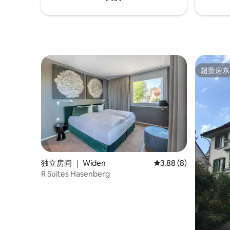
超赞房东
超赞房东
独立房间 ｜ Widen
平均评分 3.88 分（满
3.88 (8)
R Suites Hasenberg