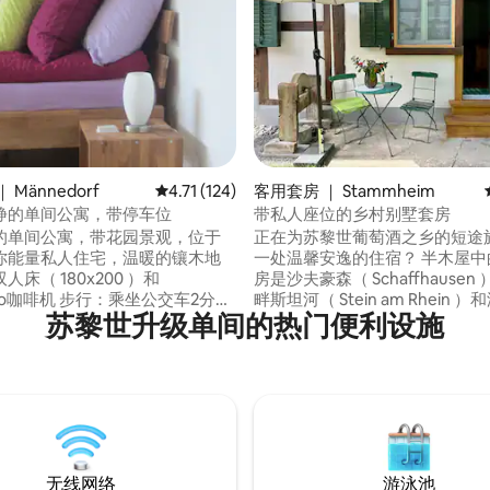
5 分），共 219 条评价
 Männedorf
平均评分 4.71 分（满分 5 分），共 124 条评价
4.71 (124)
客用套房 ｜ Stammheim
静的单间公寓，带停车位
带私人座位的乡村别墅套房
的单间公寓，带花园景观，位于
正在为苏黎世葡萄酒之乡的短途
你能量私人住宅，温暖的镶木地
一处温馨安逸的住宿？ 半木屋中
床（ 180x200 ）和
房是沙夫豪森（ Schaffhause
 步行：乘坐公交车2分
畔斯坦河（ Stein am Rhein 
苏黎世升级单间的热门便利设施
ahn （郊区火车） 10分钟，湖边8
（ Winterthur ）之间三角地
ldern 20分钟 乘坐S-Bahn前往苏
旅、短途旅行和徒步旅行的理想起
黎世湖景观的花
加仑和苏黎世市距离约45公里，
公里，莱茵河瀑布15公里。 把手机放在一
供咖啡馆）营业 苏黎世湖、
边，在庭院里的喷泉中放松身心
Pfannenstiel、Panorama
有光污染的夜空中放松身心。
无线网络
游泳池