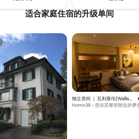
适合家庭住宿的升级单间
分 5 分），共 8 条评价
独立房间 ｜ 瓦利塞伦(Wallisell
en)
Home38 – 您在苏黎世附近的