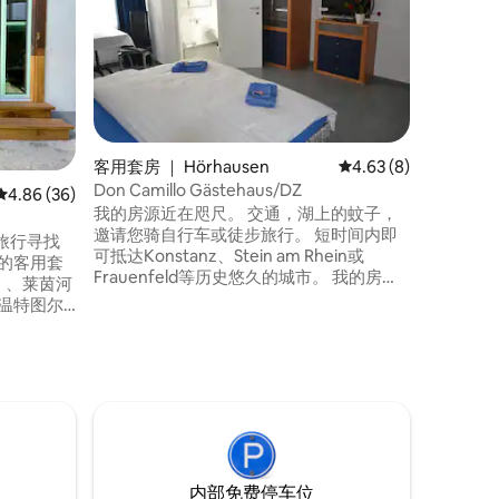
客用套房 ｜ Hörhausen
平均评分 4.63 分（满
4.63 (8)
Don Camillo Gästehaus/DZ
平均评分 4.86 分（满分 5 分），共 36 条评价
4.86 (36)
客用套房 ｜
我的房源近在咫尺。 交通，湖上的蚊子，
乡村现代
邀请您骑自行车或徒步旅行。 短时间内即
旅行寻找
现代化的
可抵达Konstanz、Stein am Rhein或
的客用套
供私人停车位和
Frauenfeld等历史悠久的城市。 我的房源
n ）、莱茵河
为个人提供静谧
地理位置安静，披萨店靠近康斯坦茨
）和温特图尔
者也会在
湖/Untersee ，通过我们的热情好客，您
带骑自行车之
自行车之
会感到宾至如归。 我的房源非常适合情
点。 圣
有趣的游
侣、冒险业主、带小孩的家庭入住 早餐价
德国边境7
假期。 开车约1小时即可抵达苏黎世、圣加
格为10瑞士法郎，每人。
仑和卢塞
，或在没
内部免费停车位