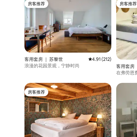
房客推荐
房客推荐
房客推荐
房客推荐
客用套房 ｜ 苏黎世
平均评分 4.91 分（满分 
4.91 (212)
浪漫的花园景观，宁静时尚
客用套房 ｜ 
在弗劳恩
房客推荐
房客推荐