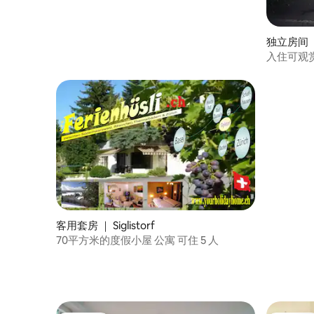
独立房间 ｜
thur)
入住可观
客用套房 ｜ Siglistorf
70平方米的度假小屋 公寓 可住 5 人