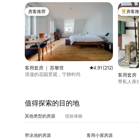
房客推荐
房客
房客推荐
热门「房
客用套房 ｜ 苏黎世
平均评分 4.91 分（满分 
4.91 (212)
浪漫的花园景观，宁静时尚
客用套房 ｜
带私人座
值得探索的目的地
其他类型的房源
缤纷体验
带泳池的房源
客用小屋房源