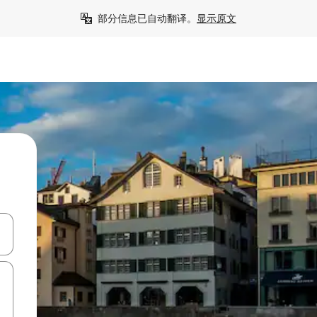
部分信息已自动翻译。
显示原文
击或滑动手势浏览。