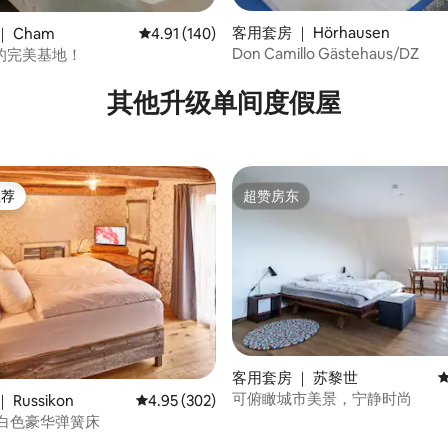
客用套房 ｜ Hörhausen
 Cham
平均评分 4.91 分（满分 5 分），共 140 条评价
4.91 (140)
Don Camillo Gästehaus/DZ
的完美基地！
5 分），共 208 条评价
其他升级单间度假屋
推荐
超赞房东
客推荐」
超赞房东
客用套房 ｜ 苏黎世
可俯瞰城市美景，宁静时尚
5 分），共 208 条评价
Russikon
平均评分 4.95 分（满分 5 分），共 302 条评价
4.95 (302)
B 白色豪华弹簧床