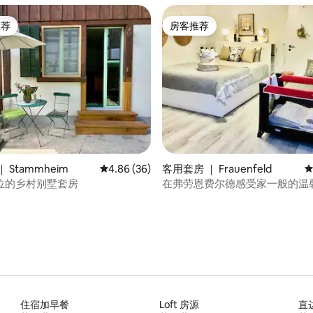
推荐
房客推荐
客推荐」
房客推荐
5 分），共 212 条评价
 Stammheim
平均评分 4.86 分（满分 5 分），共 36 条评价
4.86 (36)
客用套房 ｜ Frauenfeld
平
位的乡村别墅套房
在弗劳恩费尔德感受家一般的温
住宿加早餐
Loft 房源
直