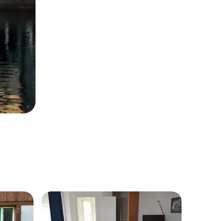
房客
热门「