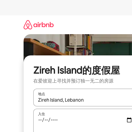
跳
至
内
容
Zireh Island的度假屋
在爱彼迎上寻找并预订独一无二的房源
地点
如有搜索结果，请使用上下方向键查看，或通过点
入住