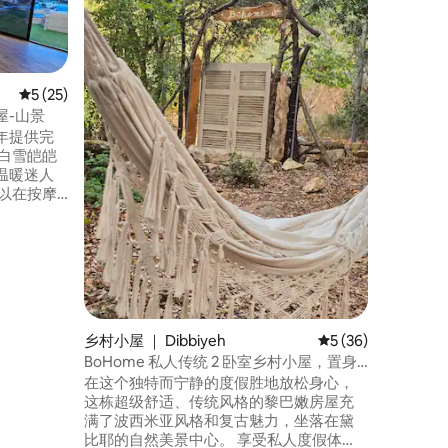
Beit T
年的历史
力，拥有
园中央有
生命，提
平均评分 5 分（满分 5 分），共 25 条评价
5 (25)
源及其可爱
屋-山景
为「桑树
验历史、
全年提供完
道。
白雪皑皑
温暖迷人
以在按摩
烧烤，探
活动和夜生
，是您放松和冒
台欣赏整
乡村小屋 ｜ Dibbiyeh
平均评分 5 分（满分
5 (36)
BoHome 私人传统 2 卧室乡村小屋，置身
大自然
在这个独特而宁静的度假胜地放松身心，
这栋超级舒适、传统风格的黎巴嫩房屋充
满了波西米亚风格和复古魅力，坐落在黛
比耶的自然美景中心。 享受私人度假体