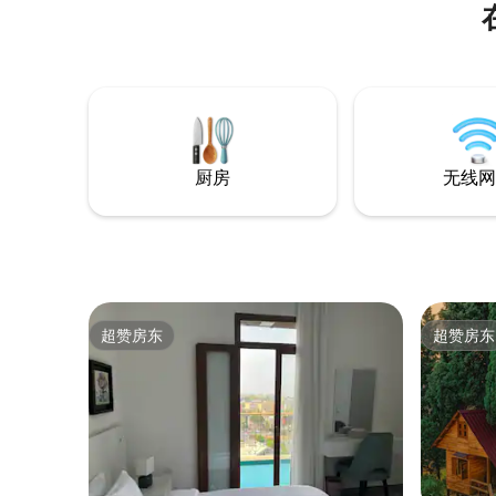
可入住3人。 阁楼内有加大双人床，楼下有
1张沙发床。 走到室外，可使用私人按摩浴
缸，欣赏山景和河景。 体验内容包括： •
可应要求提供早餐 • 私人户外按摩浴缸，可
欣赏山景和河景 • 私人阳台和户外座位 •免
费停车位 • 全天候贴心服务
厨房
无线网
超赞房东
超赞房东
超赞房东
超赞房东