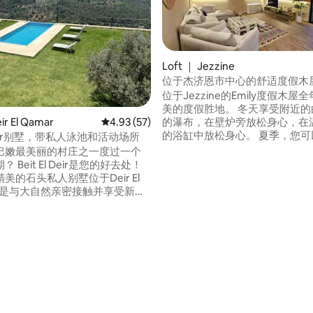
Loft ｜ Jezzine
位于杰济恩市中心的舒适度假木
位于Jezzine的Emily度假木屋
美的度假胜地。 冬天享受附近的
r El Qamar
平均评分 4.93 分（满分 5 分），共 57 条评价
4.93 (57)
的瀑布，在壁炉旁放松身心，在
的浴缸中放松身心。 夏季，您可
l Deir别墅，带私人泳池和活动场所
浴缸旁沐浴阳光，与朋友们一起
巴嫩最美丽的村庄之一度过一个
索杰津（Jezzine）充满活力的
 Beit El Deir是您的好去处！
活。 Emily Chalet设施齐全
美的石头私人别墅位于Deir El
险的理想度假胜地。 您可以从露
 ，是与大自然亲密接触并享受新鲜
个村庄，欣赏美丽的山景！
受我们面向历史悠久
eddine宫殿的无边泳池！ 距离餐厅
仅几分钟路程。 非常适合家庭、
5 分），共 16 条评价
侣和朋友聚会，举办激动人心的
、晚餐、奢华的夜晚和午餐。