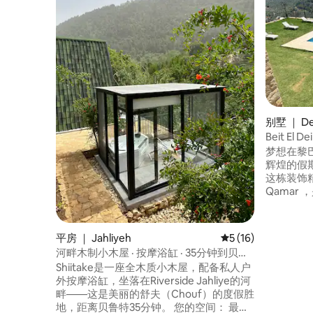
别墅 ｜ Dei
Beit E
梦想在黎
辉煌的假期？
这栋装饰精
Qamar
空气的绝佳山区。 享
的Beit
和博物馆
平房 ｜ Jahliyeh
平均评分 5 分（满分 
5 (16)
团体、情
河畔木制小木屋 · 按摩浴缸 · 35分钟到贝鲁
烧烤派对
特
Shiitake是一座全木质小木屋，配备私人户
外按摩浴缸，坐落在Riverside Jahliye的河
畔——这是美丽的舒夫（Chouf）的度假胜
地，距离贝鲁特35分钟。 您的空间： 最多