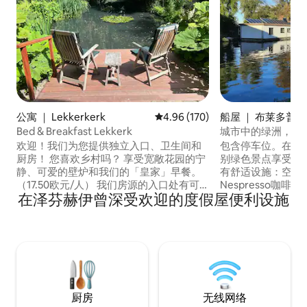
公寓 ｜ Lekkerkerk
平均评分 4.96 分（满分 5 分），共
4.96 (170)
船屋 ｜ 布莱多普
Bed & Breakfast Lekkerk
城市中的绿洲，宽
欢迎！我们为您提供独立入口、卫生间和
包含停车位。在这
厨房！ 您喜欢乡村吗？ 享受宽敞花园的宁
别绿色景点享受宁
静、可爱的壁炉和我们的「皇家」早餐。
有舒适设施：空调
（17.50欧元/人） 我们房源的入口处有可
Nespresso咖
在泽芬赫伊曾深受欢迎的度假屋便利设施
见的室外摄像头保护。 Lekkerk位于荷兰
Vroesenpark
南部的Green Hart。 骑上我们的自行车
可抵达Diergaarde
（10欧元/天）参观Kinderdijk的世界遗产
达Blijdorp地铁
风车或我们当地的奶酪农场，享受终极荷
和出口道路。 在
兰体验。 无线网络58.5/23.7 Mbps .
河中畅游，或跳上
厨房
无线网络