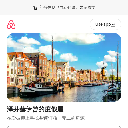
跳
部分信息已自动翻译。
显示原文
至
内
容
Use app
泽芬赫伊曾的度假屋
在爱彼迎上寻找并预订独一无二的房源