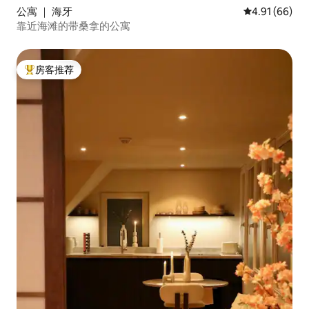
公寓 ｜ 海牙
平均评分 4.9
4.91 (66)
靠近海滩的带桑拿的公寓
房客推荐
热门「房客推荐」