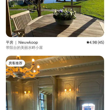
平房 ｜ Nieuwkoop
平均评分 4.9
4.98 (45)
带阳台的美丽水畔小屋
房客推荐
房客推荐