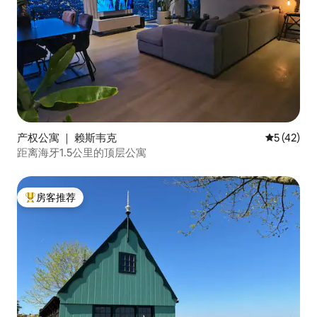
产权公寓 ｜ 赖斯韦克
平均评分 5
5 (42)
距离海牙1.5公里的顶层公寓
房客推荐
热门「房客推荐」