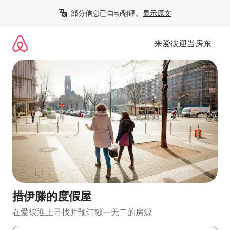
跳
部分信息已自动翻译。
显示原文
至
内
容
来爱彼迎当房东
措伊滕的度假屋
在爱彼迎上寻找并预订独一无二的房源