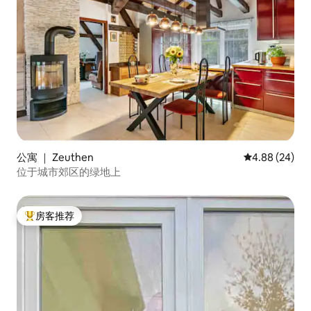
公寓 ｜ Zeuthen
平均评分 4.88
4.88 (24)
位于城市郊区的绿地上
房客推荐
热门「房客推荐」