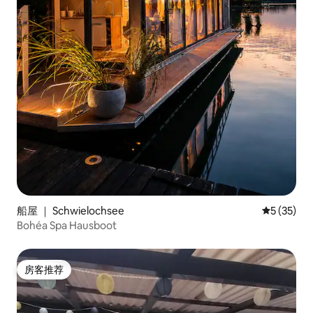
船屋 ｜ Schwielochsee
平均评分 5
5 (35)
Bohéa Spa Hausboot
房客推荐
房客推荐