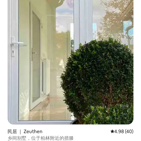
民居 ｜ Zeuthen
平均评分 4.98
4.98 (40)
乡间别墅，位于柏林附近的措滕