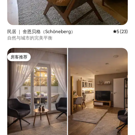
民居 ｜ 舍恩贝格（Schöneberg）
平均评分 5
5 (23)
自然与城市的完美平衡
房客推荐
房客推荐