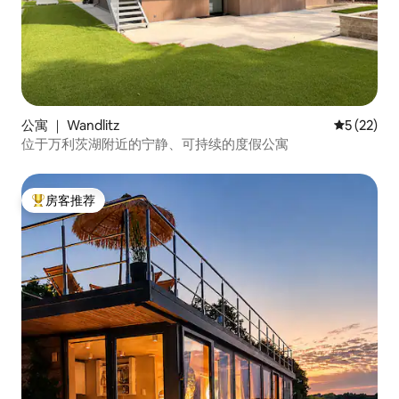
公寓 ｜ Wandlitz
平均评分 5
5 (22)
位于万利茨湖附近的宁静、可持续的度假公寓
房客推荐
热门「房客推荐」