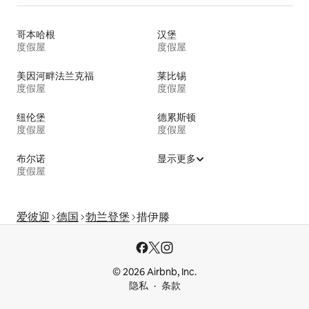
哥本哈根
汉堡
度假屋
度假屋
美因河畔法兰克福
莱比锡
度假屋
度假屋
纽伦堡
德累斯顿
度假屋
度假屋
布尔诺
显示更多
度假屋
爱彼迎
德国
勃兰登堡
措伊滕
© 2026 Airbnb, Inc.
隐私
条款