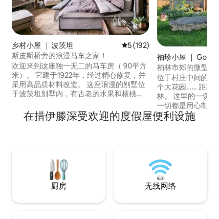
乡村小屋 ｜ 波茨坦
平均评分 5 分（满分 5 分），共
5 (192)
斯皮斯桥旁的浪漫马车之家！
袖珍小屋 ｜ Gosen-N
欢迎来到这座独一无二的马车房（ 90平方
u
柏林市郊的微型住
米）。 它建于1922年，经过精心修复，并
位于村庄中间的建
采用高品质材料改造。 这座浪漫的别墅位
个大花园…… 距离
于波茨坦别墅内，有古老的水果和核桃
林。 这里的一切都
树，直接位于Jungfernsee海岸。 夏天，
一切都是用心制作的
如果您愿意，您可以在早餐前在湖中游
在措伊滕深受欢迎的度假屋便利设施
我通常住在小房子
泳。 离世界著名的格利尼克大桥（
在花园里的马戏团
Glienicke Bridge ）很近。 几十年来，在
这个地方非常适合
冷战期间，这座桥是交换间歇客人的地
在门前……在城市
方。
的狗狗看护……（
厨房
无线网络