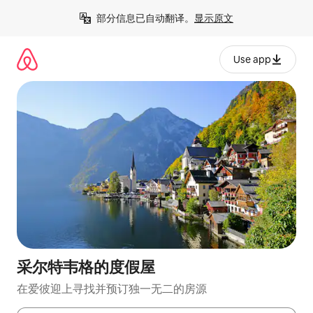
跳
部分信息已自动翻译。
显示原文
至
内
容
Use app
采尔特韦格的度假屋
在爱彼迎上寻找并预订独一无二的房源