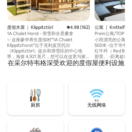
度假木屋 ｜ Klippitztörl
平均评分 4.98 分（满分 5 分），共
4.98 (162)
公寓 ｜ Knittelfeld
1A Chalet Horst - 滑雪和全景桑拿
Prein公寓/TOP 
✨ 这座豪华养生度假村“1A Chalet
小而漂亮的公寓是 -距离Knittelfelder仅
Klippitzhorst”位于克利皮茨托尔
500米 -位于市中心 -距离火车站800米， -
（Klippitztörl）徒步和滑雪区的中心地
红牛环（ Red Bul
带，海拔 4,921 英尺，您可以在这里与家
那里。 -距离超市500米 -也是大自然爱好
在采尔特韦格深受欢迎的度假屋便利设施
人和朋友一起放松身心。 🧖‍♂️ 亮点是带玻璃
者 -请勿缩短时间： -穆尔塔尔有很多景点
的全景桑拿房，景色迷人。 ☀️ 夏季，门外
-自行车道和远足步道。 -房源提供 
就有众多徒步小径，让您可以尽情享受充
大双人床 -舒适的沙发床 -家具齐全的小储
满活力的日子；冬季，您可以前往不远处
藏室厨房 -以及一个卫生间 -带淋浴设施和
的滑雪场尽情滑雪。 🔌 电动汽车充电站 🔥
厕所 -自有入口
豪华户外烧烤架 🛏️ 高品质弹簧床垫，确保
最佳睡眠舒适度
厨房
无线网络