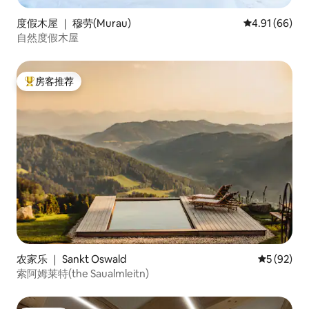
度假木屋 ｜ 穆劳(Murau)
平均评分 4.9
4.91 (66)
自然度假木屋
房客推荐
热门「房客推荐」
农家乐 ｜ Sankt Oswald
平均评分 5
5 (92)
索阿姆莱特(the Saualmleitn)