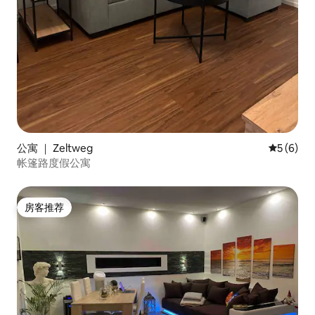
公寓 ｜ Zeltweg
平均评分 
5 (6)
帐篷路度假公寓
房客推荐
房客推荐