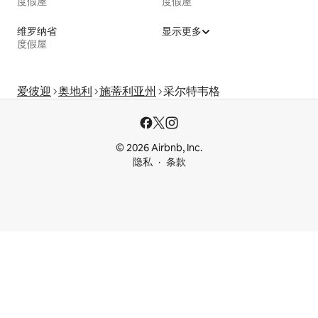
度假屋
度假屋
维罗纳省
显示更多
度假屋
爱彼迎
奥地利
施蒂利亚州
采尔特韦格
© 2026 Airbnb, Inc.
隐私
条款