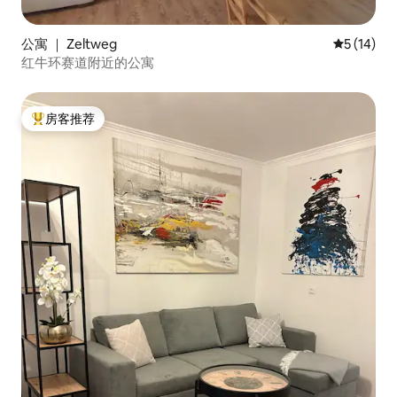
公寓 ｜ Zeltweg
平均评分 5
5 (14)
红牛环赛道附近的公寓
房客推荐
热门「房客推荐」